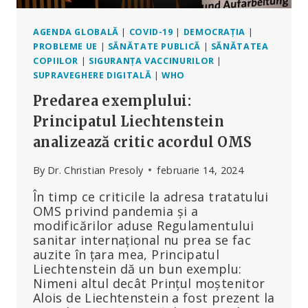
AGENDA GLOBALĂ
|
COVID-19
|
DEMOCRAȚIA
|
PROBLEME UE
|
SĂNĂTATE PUBLICĂ
|
SĂNĂTATEA
COPIILOR
|
SIGURANȚA VACCINURILOR
|
SUPRAVEGHERE DIGITALĂ
|
WHO
Predarea exemplului:
Principatul Liechtenstein
analizează critic acordul OMS
By
Dr. Christian Presoly
februarie 14, 2024
În timp ce criticile la adresa tratatului
OMS privind pandemia și a
modificărilor aduse Regulamentului
sanitar internațional nu prea se fac
auzite în țara mea, Principatul
Liechtenstein dă un bun exemplu:
Nimeni altul decât Prințul moștenitor
Alois de Liechtenstein a fost prezent la