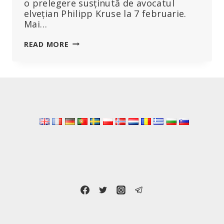
o prelegere susținută de avocatul
elvețian Philipp Kruse la 7 februarie.
Mai…
PREDAREA
READ MORE
EXEMPLULUI:
PRINCIPATUL
LIECHTENSTEIN
ANALIZEAZĂ
CRITIC
ACORDUL
OMS