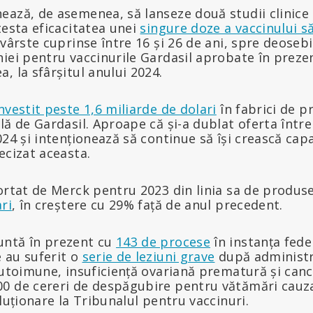
ează, de asemenea, să lanseze două studii clinice
testa eficacitatea unei
singure doze a vaccinului s
 vârste cuprinse între 16 și 26 de ani, spre deoseb
iei pentru vaccinurile Gardasil aprobate în prezen
, la sfârșitul anului 2024.
nvestit peste 1,6 miliarde de dolari
în fabrici de p
lă de Gardasil. Aproape că și-a dublat oferta între 
024 și intenționează să continue să își crească cap
ecizat aceasta.
ortat de Merck pentru 2023 din linia sa de produse
ri
, în creștere cu 29% față de anul precedent.
untă în prezent cu
143 de procese
în instanța fede
 au suferit o
serie de leziuni grave
după administr
autoimune, insuficiență ovariană prematură și cance
0 de cereri de despăgubire pentru vătămări cauza
oluționare la Tribunalul pentru vaccinuri.