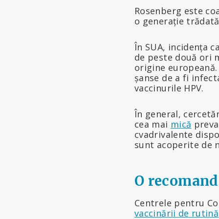
Rosenberg este coau
o generație trădată
În SUA, incidența c
de peste două ori m
origine europeană.
șanse de a fi infect
vaccinurile HPV.
În general, cercetă
cea mai
mică
preva
cvadrivalente dispo
sunt acoperite de n
O recomanda
Centrele pentru Co
vaccinării de rutină