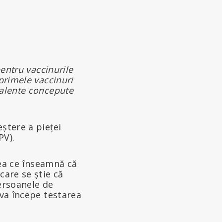
pentru vaccinurile
primele vaccinuri
valente concepute
eștere a pieței
PV).
ea ce înseamnă că
care se știe că
persoanele de
 va începe testarea