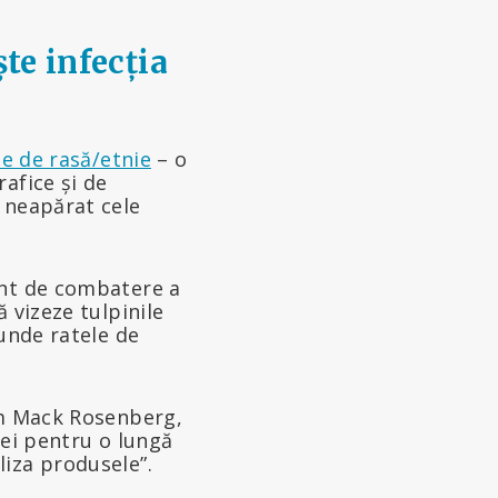
ște infecția
ie de rasă/etnie
– o
afice și de
 neapărat cele
ent de combatere a
 vizeze tulpinile
 unde ratele de
im Mack Rosenberg,
mei pentru o lungă
iza produsele”.