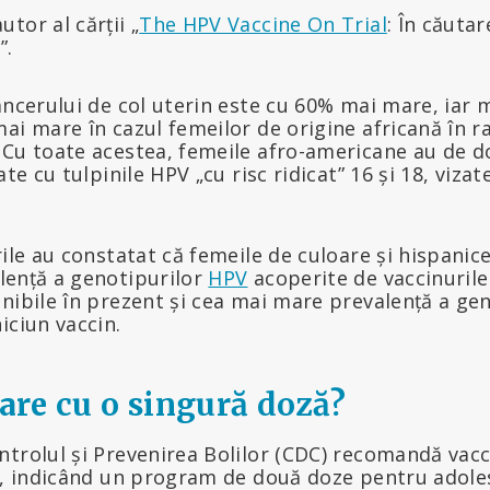
tor al cărții „
The HPV Vaccine On Trial
: În căuta
”.
ancerului de col uterin este cu 60% mai mare, iar 
ai mare în cazul femeilor de origine africană în r
 Cu toate acestea, femeile afro-americane au de d
ate cu tulpinile HPV „cu risc ridicat” 16 și 18, viza
rile au constatat că femeile de culoare și hispanic
lență a genotipurilor
HPV
acoperite de vaccinurile 
nibile în prezent și cea mai mare prevalență a gen
iciun vaccin.
re cu o singură doză?
ntrolul și Prevenirea Bolilor (CDC) recomandă vac
, indicând un program de două doze pentru adoles