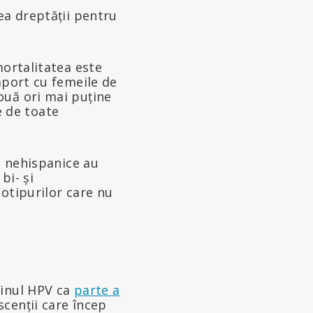
rea dreptății pentru
mortalitatea este
aport cu femeile de
ouă ori mai puține
te de toate
e nehispanice au
bi- și
otipurilor care nu
cinul HPV ca
parte a
cenții care încep