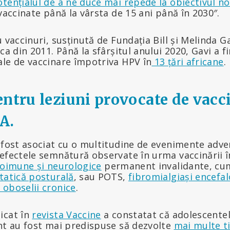
tențialul de a ne duce mai repede la obiectivul n
 vaccinate până la vârsta de 15 ani până în 2030″.
 vaccinuri, susținută de Fundația Bill și Melinda G
ca din 2011. Până la sfârșitul anului 2020, Gavi a f
ale de vaccinare împotriva HPV în
13 țări africane
.
entru leziuni provocate de vacci
A.
fost asociat cu o multitudine de evenimente adve
 efectele semnătură observate în urma vaccinării
toimune și neurologice
permanent invalidante, cum
tatică posturală
, sau POTS,
fibromialgiași
encefal
 oboselii cronice
.
icat în
revista Vaccine
a constatat că adolescentel
ent au fost mai predispuse să dezvolte
mai multe ti