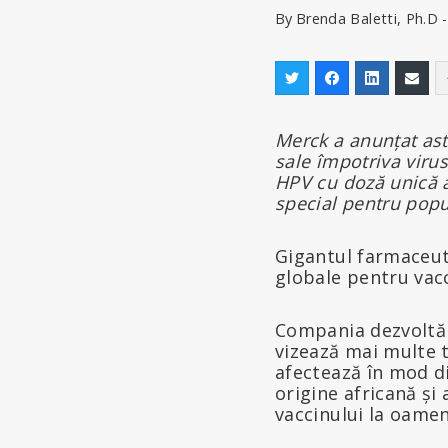
By
Brenda Baletti, Ph.D 
Merck a anunțat astă
sale împotriva viru
HPV cu doză unică a
special pentru popul
Gigantul farmaceu
globale pentru vac
Compania dezvoltă 
vizează mai multe t
afectează în mod di
origine africană și
vaccinului la oamen