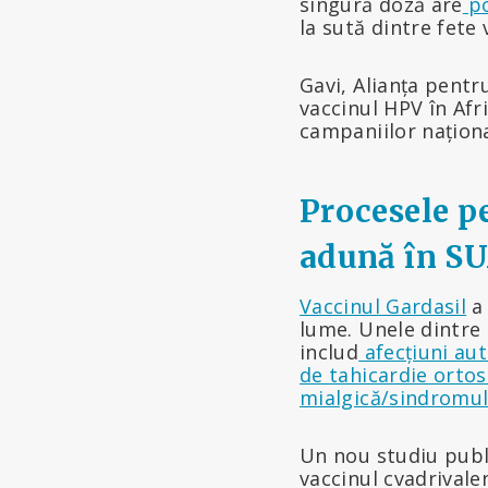
singură doză are
po
la sută dintre fete
Gavi, Alianța pentru
vaccinul HPV în Afri
campaniilor națion
Procesele p
adună în SU
Vaccinul Gardasil
a 
lume. Unele dintre
includ
afecțiuni au
de tahicardie ortos
mialgică/sindromul
Un nou studiu publ
vaccinul cvadrival