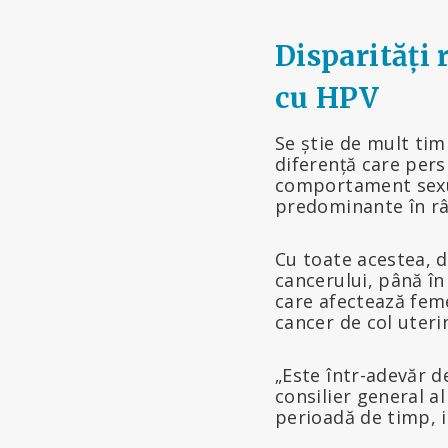
Disparități 
cu HPV
Se știe de mult tim
diferență care pers
comportament sexua
predominante în râ
Cu toate acestea, 
cancerului, până în
care afectează feme
cancer de col uteri
„Este într-adevăr 
consilier general a
perioadă de timp, 