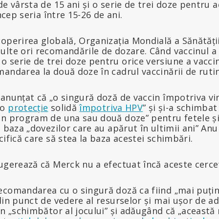
e vârsta de 15 ani și o serie de trei doze pentru a
încep seria între 15-26 de ani.
operirea globală, Organizația Mondială a Sănătății
ulte ori recomandările de dozare. Când vaccinul a 
serie de trei doze pentru orice versiune a vaccin
andarea la două doze în cadrul vaccinării de ruti
anunțat că „o singură doză de vaccin împotriva vi
 o
protecție
solidă
împotriva HPV
” și și-a schimba
un program de una sau două doze” pentru fetele și
e baza „dovezilor care au apărut în ultimii ani” An
cifică care să stea la baza acestei schimbări.
ugerează că Merck nu a efectuat încă aceste cercet
ecomandarea cu o singură doză ca fiind „mai puțin
din punct de vedere al resurselor și mai ușor de ad
un „schimbător al jocului” și adăugând că „aceast