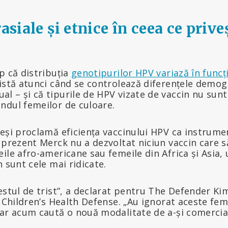
rasiale și etnice în ceea ce prive
p că distribuția
genotipurilor HPV variază în funcț
istă atunci când se controlează diferențele demogr
l – și că tipurile de HPV vizate de vaccin nu sunt
ndul femeilor de culoare.
deși proclamă eficiența vaccinului HPV ca instrum
 prezent Merck nu a dezvoltat niciun vaccin care să
ile afro-americane sau femeile din Africa și Asia,
n sunt cele mai ridicate.
destul de trist”, a declarat pentru The Defender K
l Children’s Health Defense. „Au ignorat aceste fe
iar acum caută o nouă modalitate de a-și comercial