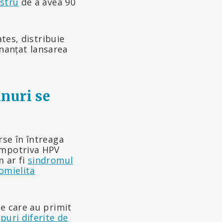
ostru
de a avea 90
ates, distribuie
inanțat lansarea
nuri se
rse în întreaga
 împotriva HPV
 ar fi
sindromul
omielita
e care au primit
puri diferite de