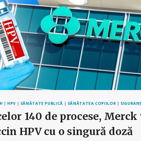
CH
|
HPV
|
SĂNĂTATE PUBLICĂ
|
SĂNĂTATEA COPIILOR
|
SIGURAN
celor 140 de procese, Merck 
cin HPV cu o singură doză