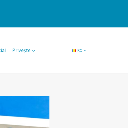
ial
Privește
RO