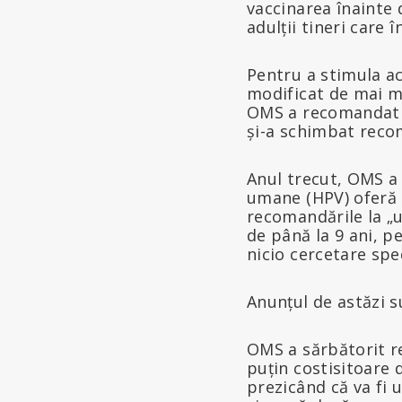
vaccinarea înainte d
adulții tineri care 
Pentru a stimula ac
modificat de mai m
OMS a recomandat o 
și-a schimbat recom
Anul trecut, OMS a 
umane (HPV) oferă
recomandările la „
de până la 9 ani, p
nicio cercetare spe
Anunțul de astăzi s
OMS a sărbătorit r
puțin costisitoare 
prezicând că va fi 