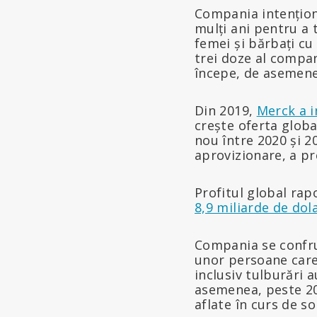
Compania intențion
mulți ani pentru a 
femei și bărbați cu
trei doze al compan
începe, de asemenea
Din 2019,
Merck a i
crește oferta globa
nou între 2020 și 2
aprovizionare, a pr
Profitul global rap
8,9 miliarde de dola
Compania se confr
unor persoane care
inclusiv tulburări 
asemenea, peste 20
aflate în curs de s