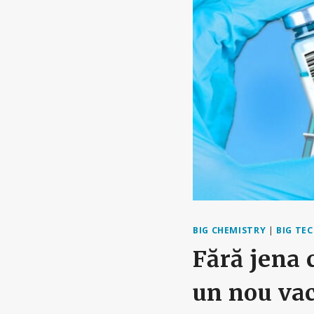
BIG CHEMISTRY
|
BIG TE
Fără jena 
un nou vac