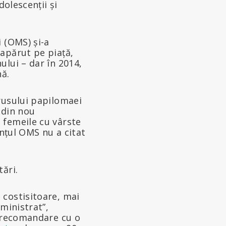
dolescenții și
 (OMS) și-a
apărut pe piață,
ului – dar în 2014,
nă.
rusului papilomaei
t din nou
 femeile cu vârste
unțul OMS nu a citat
ări.
 costisitoare, mai
ministrat”,
ă recomandare cu o