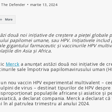
- The Defender
martie 13, 2024
More
zi două noi inițiative de creștere a pieței globale 
sului papilomei umane, sau HPV. Inițiativele includ 
le gigantului farmaceutic și vaccinurile HPV multi
ațiile din Asia și Africa.
tic
Merck
a anunțat astăzi două noi inițiative de cr
cinurile sale împotriva papilomavirusului uman (H
un nou vaccin HPV experimental multivalent – ce
ulpini de virus – destinat tipurilor de HPV despre 
sproporționat populațiile africane și asiatice și 
 asiatică, a declarat compania. Merck a declarat că
i în al patrulea trimestru al anului 2024.