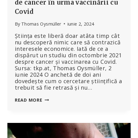
de cancer în urma vaccinării cu
Covid
By
Thomas Oysmüller
iunie 2, 2024
Știința este liberă doar atâta timp cât
nu descoperă nimic care să contrazică
interesele economice. Iată de ce a
dispărut un studiu din octombrie 2021
despre cancer și vaccinarea cu Covid.
Sursa: tkp.at, Thomas Oysmüller, 2
iunie 2024 O anchetă de doi ani
dovedește cum o cercetare științifică a
trebuit să fie retrasă și nu…
STUDIU
READ MORE
CENZURAT
PRIVIND
RISCUL
DE
CANCER