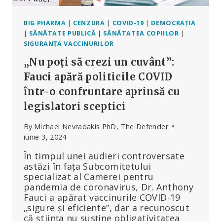
BIG PHARMA
|
CENZURA
|
COVID-19
|
DEMOCRAȚIA
|
SĂNĂTATE PUBLICĂ
|
SĂNĂTATEA COPIILOR
|
SIGURANȚA VACCINURILOR
„Nu poți să crezi un cuvânt”:
Fauci apără politicile COVID
într-o confruntare aprinsă cu
legislatori sceptici
By
Michael Nevradakis PhD, The Defender
iunie 3, 2024
În timpul unei audieri controversate
astăzi în fața Subcomitetului
specializat al Camerei pentru
pandemia de coronavirus, Dr. Anthony
Fauci a apărat vaccinurile COVID-19
„sigure și eficiente”, dar a recunoscut
că știința nu susține obligativitatea