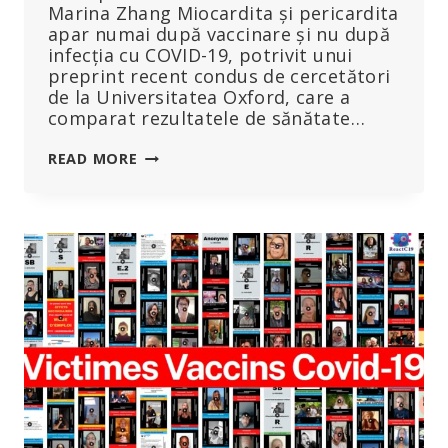
Marina Zhang Miocardita și pericardita
apar numai după vaccinare și nu după
infecția cu COVID-19, potrivit unui
preprint recent condus de cercetători
de la Universitatea Oxford, care a
comparat rezultatele de sănătate…
MIOCARDITA
READ MORE
ȘI
PERICARDITA
APAR
DOAR
DUPĂ
VACCINAREA
COVID,
ARATĂ
NHS
PREPRINT