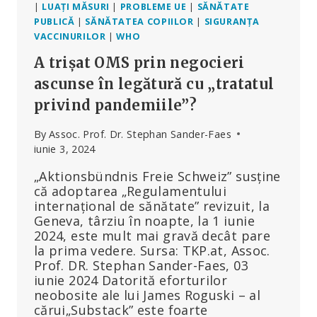
|
LUAȚI MĂSURI
|
PROBLEME UE
|
SĂNĂTATE
PUBLICĂ
|
SĂNĂTATEA COPIILOR
|
SIGURANȚA
VACCINURILOR
|
WHO
A trișat OMS prin negocieri
ascunse în legătură cu „tratatul
privind pandemiile”?
By
Assoc. Prof. Dr. Stephan Sander-Faes
iunie 3, 2024
„Aktionsbündnis Freie Schweiz” susține
că adoptarea „Regulamentului
internațional de sănătate” revizuit, la
Geneva, târziu în noapte, la 1 iunie
2024, este mult mai gravă decât pare
la prima vedere. Sursa: TKP.at, Assoc.
Prof. DR. Stephan Sander-Faes, 03
iunie 2024 Datorită eforturilor
neobosite ale lui James Roguski – al
cărui„Substack” este foarte