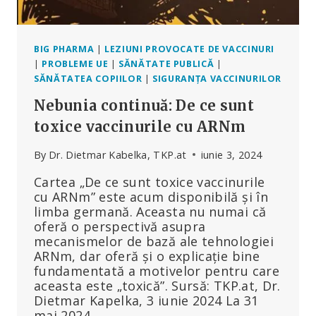
BIG PHARMA
|
LEZIUNI PROVOCATE DE VACCINURI
|
PROBLEME UE
|
SĂNĂTATE PUBLICĂ
|
SĂNĂTATEA COPIILOR
|
SIGURANȚA VACCINURILOR
Nebunia continuă: De ce sunt
toxice vaccinurile cu ARNm
By
Dr. Dietmar Kabelka, TKP.at
iunie 3, 2024
Cartea „De ce sunt toxice vaccinurile
cu ARNm” este acum disponibilă și în
limba germană. Aceasta nu numai că
oferă o perspectivă asupra
mecanismelor de bază ale tehnologiei
ARNm, dar oferă și o explicație bine
fundamentată a motivelor pentru care
aceasta este „toxică”. Sursă: TKP.at, Dr.
Dietmar Kapelka, 3 iunie 2024 La 31
mai 2024,…