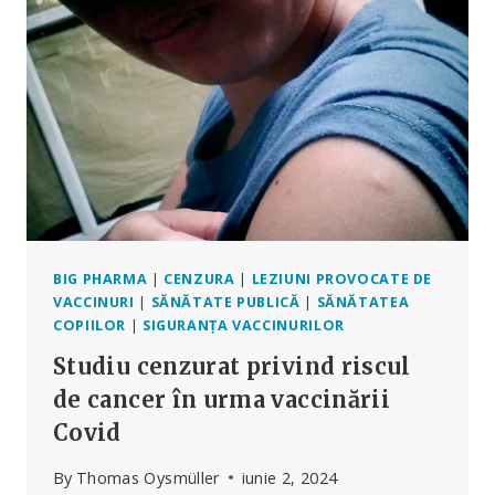
ÎN
URMA
VACCINĂRII
CU
COVID
BIG PHARMA
|
CENZURA
|
LEZIUNI PROVOCATE DE
VACCINURI
|
SĂNĂTATE PUBLICĂ
|
SĂNĂTATEA
COPIILOR
|
SIGURANȚA VACCINURILOR
Studiu cenzurat privind riscul
de cancer în urma vaccinării
Covid
By
Thomas Oysmüller
iunie 2, 2024