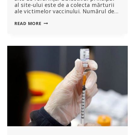
al site-ului este de a colecta mărturii
ale victimelor vaccinului. Numărul de…
SUTE
READ MORE
DE
RELATĂRI
DE
REACȚII
ADVERSE
ÎN
RÂNDUL
FRANCEZILOR