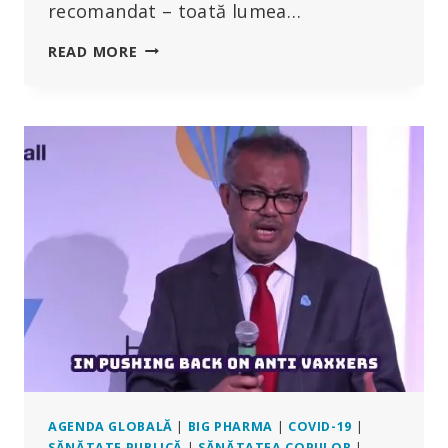
recomandat – toată lumea…
A
READ MORE
TRIȘAT
OMS
PRIN
NEGOCIERI
ASCUNSE
ÎN
LEGĂTURĂ
CU
„TRATATUL
PRIVIND
PANDEMIILE”?
AGENDA GLOBALĂ
|
BIG PHARMA
|
COVID-19
|
SĂNĂTATE PUBLICĂ
|
SĂNĂTATEA COPIILOR
|