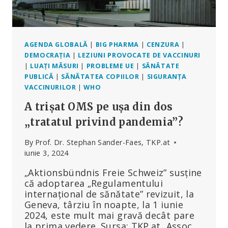
CU
LEGISLATORI
SCEPTICI
AGENDA GLOBALĂ
|
BIG PHARMA
|
CENZURA
|
DEMOCRAȚIA
|
LEZIUNI PROVOCATE DE VACCINURI
|
LUAȚI MĂSURI
|
PROBLEME UE
|
SĂNĂTATE
PUBLICĂ
|
SĂNĂTATEA COPIILOR
|
SIGURANȚA
VACCINURILOR
|
WHO
A trișat OMS pe ușa din dos
„tratatul privind pandemia”?
By
Prof. Dr. Stephan Sander-Faes, TKP.at
iunie 3, 2024
„Aktionsbündnis Freie Schweiz” susține
că adoptarea „Regulamentului
internațional de sănătate” revizuit, la
Geneva, târziu în noapte, la 1 iunie
2024, este mult mai gravă decât pare
la prima vedere. Sursa: TKP.at, Assoc.