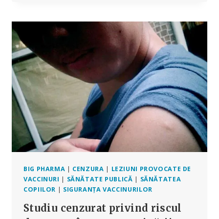
ÎI
AMENINȚĂ
PE
OPOZANȚII
VACCINURILOR
BIG PHARMA
|
CENZURA
|
LEZIUNI PROVOCATE DE
VACCINURI
|
SĂNĂTATE PUBLICĂ
|
SĂNĂTATEA
COPIILOR
|
SIGURANȚA VACCINURILOR
Studiu cenzurat privind riscul