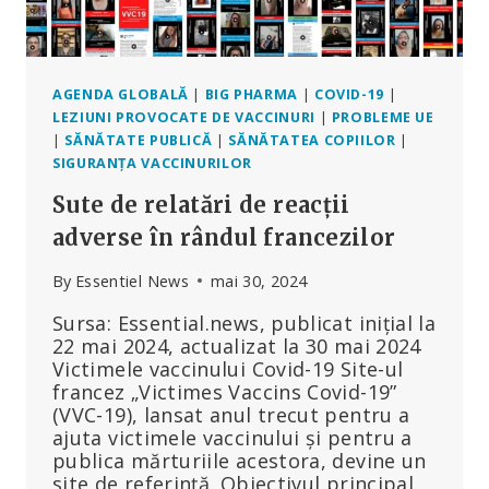
AGENDA GLOBALĂ
|
BIG PHARMA
|
COVID-19
|
LEZIUNI PROVOCATE DE VACCINURI
|
PROBLEME UE
|
SĂNĂTATE PUBLICĂ
|
SĂNĂTATEA COPIILOR
|
SIGURANȚA VACCINURILOR
Sute de relatări de reacții
adverse în rândul francezilor
By
Essentiel News
mai 30, 2024
Sursa: Essential.news, publicat inițial la
22 mai 2024, actualizat la 30 mai 2024
Victimele vaccinului Covid-19 Site-ul
francez „Victimes Vaccins Covid-19”
(VVC-19), lansat anul trecut pentru a
ajuta victimele vaccinului și pentru a
publica mărturiile acestora, devine un
site de referință. Obiectivul principal