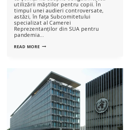
utilizării măștilor pentru copii. În
timpul unei audieri controversate,
astăzi, în fața Subcomitetului
specializat al Camerei
Reprezentanților din SUA pentru
pandemia…
„NU
READ MORE
POȚI
SĂ
CREZI
UN
CUVÂNT”:
FAUCI
APĂRĂ
POLITICILE
COVID
ÎNTR-
O
CONFRUNTARE
APRINSĂ