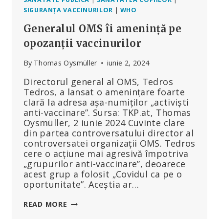
SIGURANȚA VACCINURILOR
|
WHO
Generalul OMS îi amenință pe
opozanții vaccinurilor
By
Thomas Oysmüller
iunie 2, 2024
Directorul general al OMS, Tedros
Tedros, a lansat o amenințare foarte
clară la adresa așa-numiților „activiști
anti-vaccinare”. Sursa: TKP.at, Thomas
Oysmüller, 2 iunie 2024 Cuvinte clare
din partea controversatului director al
controversatei organizații OMS. Tedros
cere o acțiune mai agresivă împotriva
„grupurilor anti-vaccinare”, deoarece
acest grup a folosit „Covidul ca pe o
oportunitate”. Aceștia ar…
GENERALUL
READ MORE
OMS