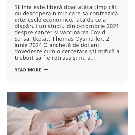
Știința este liberă doar atâta timp cât
nu descoperă nimic care să contrazică
interesele economice. Iată de ce a
dispărut un studiu din octombrie 2021
despre cancer și vaccinarea Covid.
Sursa: tkp.at, Thomas Oysmüller, 2
iunie 2024 O anchetă de doi ani
dovedește cum o cercetare științifică a
trebuit să fie retrasă și nu a…
STUDIU
READ MORE
CENZURAT
PRIVIND
RISCUL
DE
CANCER
ÎN
URMA
VACCINĂRII
COVID