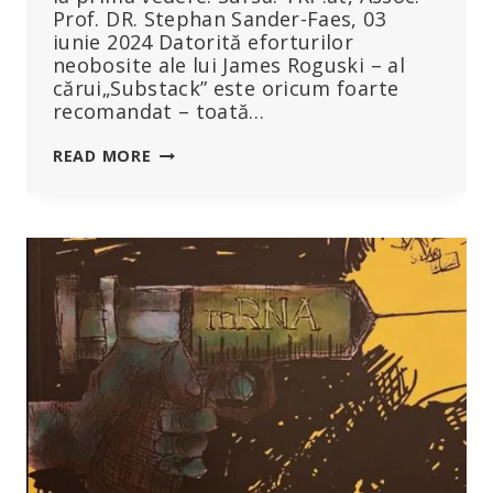
Prof. DR. Stephan Sander-Faes, 03
iunie 2024 Datorită eforturilor
neobosite ale lui James Roguski – al
cărui„Substack” este oricum foarte
recomandat – toată…
A
READ MORE
TRIȘAT
OMS
PE
UȘA
DIN
DOS
„TRATATUL
PRIVIND
PANDEMIA”?