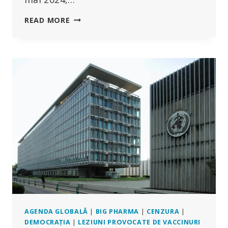
NEBUNIA
READ MORE
CONTINUĂ:
DE
CE
SUNT
TOXICE
VACCINURILE
CU
ARNM
AGENDA GLOBALĂ
|
BIG PHARMA
|
CENZURA
|
DEMOCRAȚIA
|
LEZIUNI PROVOCATE DE VACCINURI