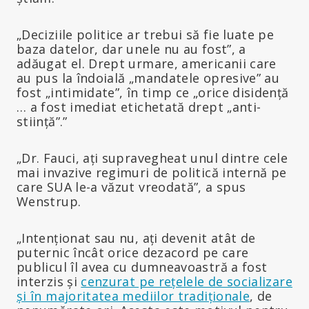
„Deciziile politice ar trebui să fie luate pe
baza datelor, dar unele nu au fost”, a
adăugat el. Drept urmare, americanii care
au pus la îndoială „mandatele opresive” au
fost „intimidate”, în timp ce „orice disidență
… a fost imediat etichetată drept „anti-
stiință”.”
„Dr. Fauci, ați supravegheat unul dintre cele
mai invazive regimuri de politică internă pe
care SUA le-a văzut vreodată”, a spus
Wenstrup.
„Intenționat sau nu, ați devenit atât de
puternic încât orice dezacord pe care
publicul îl avea cu dumneavoastră a fost
interzis și
cenzurat pe rețelele de socializare
și în majoritatea mediilor tradiționale
, de