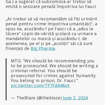
Ga.) a sugerat că subcomisia ar trebui să
emită o sesizare penală împotriva lui Fauci.
„Ar trebui să vă recomandăm să fiți urmărit
penal pentru crime împotriva umanității”, a
spus ea, acuzându-l pe Fauci că a „adus la
tăcere” copiii de vârstă școlară ca urmare a
mandatelor cu mască și acuzându-l, de
asemenea, pe el și pe „acoliții” săi că sunt
finanțați de
Big Pharma
.
MTG: “We should be recommending you
to be prosecuted. We should be writing a
criminal referral. You should be
prosecuted for crimes against humanity.
You belong in prison, Dr. Fauci.”
pic.twitter.com/TF7FdA46ot
— TheBlaze (@theblaze)
June 3, 2024