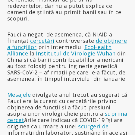
redevențelor, dar nu a putut explica ce
oameni de știință au primit banii sau în ce
scopuri.
Fauci a negat, de asemenea, că NIAID a
finanțat
cercetări
controversate
de obținere
a funcțiilor
prin intermediul
EcoHealth
Alliance
la
Institutul de Virologie Wuhan
din
China și că banii contribuabililor americani
au fost folosiți pentru inginerie genetică
SARS-CoV-2 – afirmații pe care le-a făcut, de
asemenea, în timpul interviului din ianuarie.
Mesajele
divulgate anul trecut au sugerat că
Fauci era la curent cu cercetările privind
obținerea de funcții și a făcut presiuni
asupra unor virologi cheie pentru a
suprima
cercet
ările care indicau că COVID-19 își are
originea ca urmare a unei
scurgeri de
informații din laborator, susținând în același