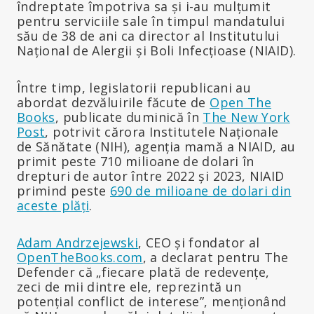
îndreptate împotriva sa și i-au mulțumit
pentru serviciile sale în timpul mandatului
său de 38 de ani ca director al Institutului
Național de Alergii și Boli Infecțioase (NIAID).
Între timp, legislatorii republicani au
abordat dezvăluirile făcute de
Open The
Books
, publicate duminică în
The New York
Post
, potrivit cărora Institutele Naționale
de Sănătate (NIH), agenția mamă a NIAID, au
primit peste 710 milioane de dolari în
drepturi de autor între 2022 și 2023, NIAID
primind peste
690 de milioane de dolari din
aceste plăți
.
Adam Andrzejewski
, CEO și fondator al
OpenTheBooks.com
, a declarat pentru The
Defender că „fiecare plată de redevențe,
zeci de mii dintre ele, reprezintă un
potențial conflict de interese”, menționând