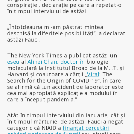
conspirației, declarație pe care a repetat-o
în timpul interviului de astăzi.
„Întotdeauna mi-am păstrat mintea
deschisă la diferitele posibilități”, a declarat
astăzi Fauci.
The New York Times a publicat astăzi un
eseu
al
Alinei Chan, doctor în
biologie
moleculară la Institutul Broad de la M.I.T. și
Harvard și coautoare a cărții „
Viral
: The
Search for the Origin of COVID-19″, în care
se afirmă că „un accident de laborator este
cea mai apropiată explicație a modului în
care a început pandemia.”
Atât în timpul interviului din ianuarie, cât și
în timpul mărturiei de astăzi, Fauci a negat
categoric că NIAID a
finanțat cercetări
privind obținerea de funcții
sau studii care