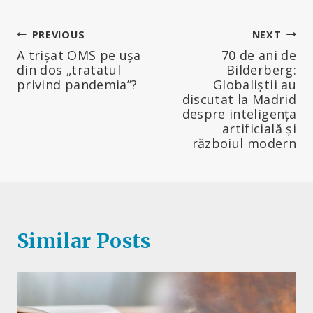
Navigare
PREVIOUS
NEXT
A trișat OMS pe ușa
70 de ani de
în
din dos „tratatul
Bilderberg:
privind pandemia”?
Globaliștii au
articole
discutat la Madrid
despre inteligența
artificială și
războiul modern
Similar Posts