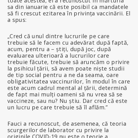
toate acestea, el a recunoscut în mărturia
sa din ianuarie că este posibil ca mandatele
să fi crescut ezitarea în privința vaccinării. El
a spus:
„Cred că unul dintre lucrurile pe care
trebuie să le facem cu adevărat după faptă,
acum, pentru a – știți, după joc, după
evaluarea ulterioară a lucrurilor care
trebuie făcute, trebuie să aruncăm o privire
la psihicul țării, să avem poate niște studii
de tip social pentru a ne da seama, oare
obligativitatea vaccinurilor, în modul în care
este acum cadrul mental al țării, determină
de fapt mai mulți oameni să nu vrea să se
vaccineze, sau nu? Nu știu. Dar cred că este
un lucru pe care trebuie să îl aflăm.”
Fauci a recunoscut, de asemenea, că teoria
scurgerilor de laborator cu privire la
originile COVID-19 nu este o teorie a