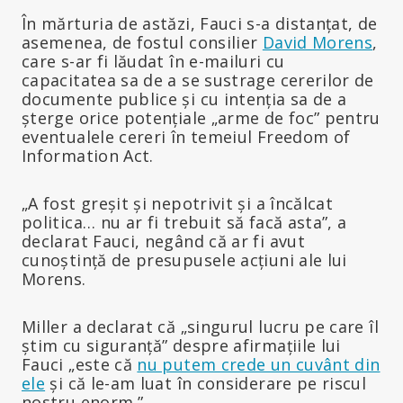
În mărturia de astăzi, Fauci s-a distanțat, de
asemenea, de fostul consilier
David Morens
,
care s-ar fi lăudat în e-mailuri cu
capacitatea sa de a se sustrage cererilor de
documente publice și cu intenția sa de a
șterge orice potențiale „arme de foc” pentru
eventualele cereri în temeiul Freedom of
Information Act.
„A fost greșit și nepotrivit și a încălcat
politica… nu ar fi trebuit să facă asta”, a
declarat Fauci, negând că ar fi avut
cunoștință de presupusele acțiuni ale lui
Morens.
Miller a declarat că „singurul lucru pe care îl
știm cu siguranță” despre afirmațiile lui
Fauci „este că
nu putem crede un cuvânt din
ele
și că le-am luat în considerare pe riscul
nostru enorm.”