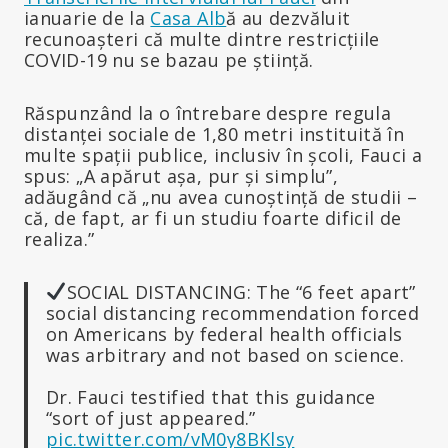
ianuarie de la
Casa Alb
ă au dezvăluit
recunoașteri că multe dintre restricțiile
COVID-19 nu se bazau pe știință.
Răspunzând la o întrebare despre regula
distanței sociale de 1,80 metri instituită în
multe spații publice, inclusiv în școli, Fauci a
spus: „A apărut așa, pur și simplu”,
adăugând că „nu avea cunoștință de studii –
că, de fapt, ar fi un studiu foarte dificil de
realiza.”
SOCIAL DISTANCING: The “6 feet apart”
social distancing recommendation forced
on Americans by federal health officials
was arbitrary and not based on science.
Dr. Fauci testified that this guidance
“sort of just appeared.”
pic.twitter.com/vM0y8BKlsy