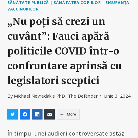
SĂNĂTATE PUBLICĂ
|
SĂNĂTATEA COPIILOR
|
SIGURANȚA
VACCINURILOR
„Nu poți să crezi un
cuvânt”: Fauci apără
politicile COVID într-o
confruntare aprinsă cu
legislatori sceptici
By
Michael Nevradakis PhD, The Defender
iunie 3, 2024
More
În timpul unei audieri controversate astăzi