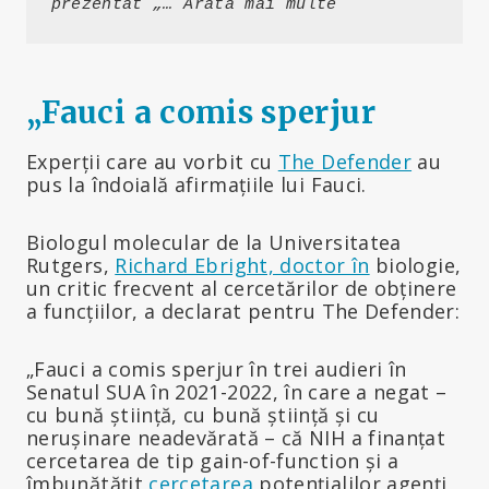
prezentat „… Arată mai multe
„Fauci a comis sperjur
Experții care au vorbit cu
The Defender
au
pus la îndoială afirmațiile lui Fauci.
Biologul molecular de la Universitatea
Rutgers,
Richard Ebright, doctor în
biologie,
un critic frecvent al cercetărilor de obținere
a funcțiilor, a declarat pentru The Defender:
„Fauci a comis sperjur în trei audieri în
Senatul SUA în 2021-2022, în care a negat –
cu bună știință, cu bună știință și cu
nerușinare neadevărată – că NIH a finanțat
cercetarea de tip gain-of-function și a
îmbunătățit
cercetarea
potențialilor agenți