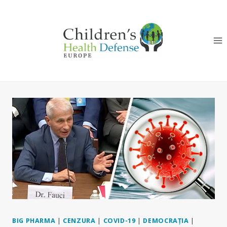
Skip
to
content
BIG PHARMA
|
CENZURA
|
COVID-19
|
DEMOCRAȚIA
|