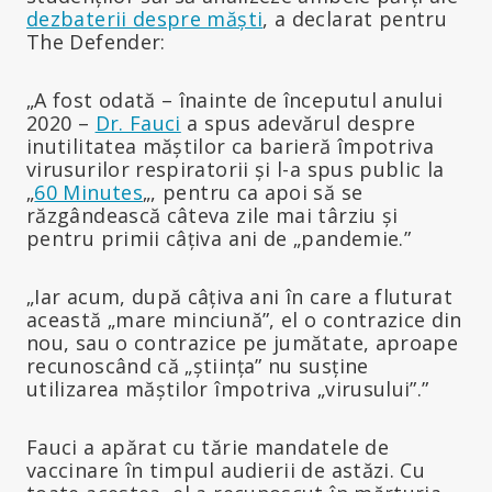
dezbaterii despre măști
, a declarat pentru
The Defender:
„A fost odată – înainte de începutul anului
2020 –
Dr. Fauci
a spus adevărul despre
inutilitatea măștilor ca barieră împotriva
virusurilor respiratorii și l-a spus public la
„
60 Minutes
„, pentru ca apoi să se
răzgândească câteva zile mai târziu și
pentru primii câțiva ani de „pandemie.”
„Iar acum, după câțiva ani în care a fluturat
această „mare minciună”, el o contrazice din
nou, sau o contrazice pe jumătate, aproape
recunoscând că „știința” nu susține
utilizarea măștilor împotriva „virusului”.”
Fauci a apărat cu tărie mandatele de
vaccinare în timpul audierii de astăzi. Cu