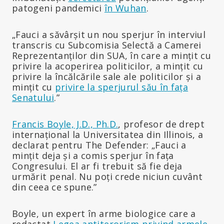
patogeni pandemici
în Wuhan
.
„Fauci a săvârșit un nou sperjur în interviul
transcris cu Subcomisia Selectă a Camerei
Reprezentanților din SUA, în care a mințit cu
privire la acoperirea politicilor, a mințit cu
privire la încălcările sale ale politicilor și a
mințit cu
privire la sperjurul său în fața
Senatului
.”
Francis Boyle, J.D., Ph.D.
, profesor de drept
internațional la Universitatea din Illinois, a
declarat pentru The Defender: „Fauci a
mințit deja și a comis sperjur în fața
Congresului. El ar fi trebuit să fie deja
urmărit penal. Nu poți crede niciun cuvânt
din ceea ce spune.”
Boyle, un expert în arme biologice care a
redactat
Legea antiterorism privind armele