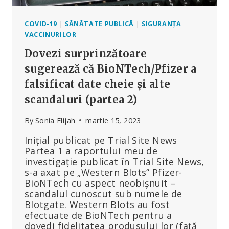
COVID-19
|
SĂNĂTATE PUBLICĂ
|
SIGURANȚA
VACCINURILOR
Dovezi surprinzătoare
sugerează că BioNTech/Pfizer a
falsificat date cheie și alte
scandaluri (partea 2)
By
Sonia Elijah
martie 15, 2023
Inițial publicat pe Trial Site News
Partea 1 a raportului meu de
investigație publicat în Trial Site News,
s-a axat pe „Western Blots” Pfizer-
BioNTech cu aspect neobișnuit –
scandalul cunoscut sub numele de
Blotgate. Western Blots au fost
efectuate de BioNTech pentru a
dovedi fidelitatea produsului lor (față