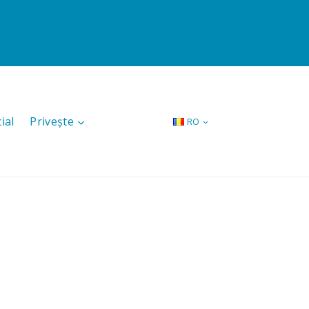
ial
Privește
RO