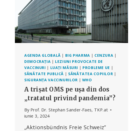
AGENDA GLOBALĂ
|
BIG PHARMA
|
CENZURA
|
DEMOCRAȚIA
|
LEZIUNI PROVOCATE DE
VACCINURI
|
LUAȚI MĂSURI
|
PROBLEME UE
|
SĂNĂTATE PUBLICĂ
|
SĂNĂTATEA COPIILOR
|
SIGURANȚA VACCINURILOR
|
WHO
A trișat OMS pe ușa din dos
„tratatul privind pandemia”?
By
Prof. Dr. Stephan Sander-Faes, TKP.at
iunie 3, 2024
„Aktionsbündnis Freie Schweiz”