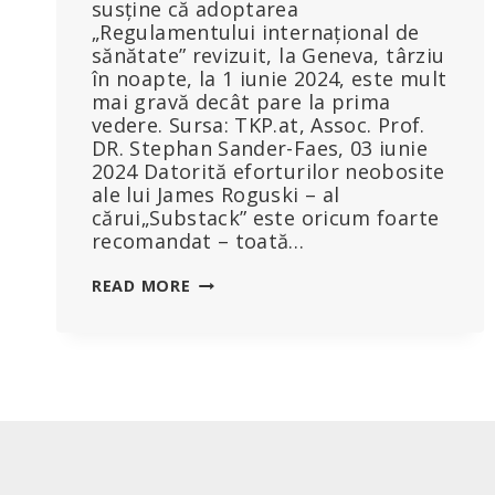
susține că adoptarea
„Regulamentului internațional de
sănătate” revizuit, la Geneva, târziu
în noapte, la 1 iunie 2024, este mult
mai gravă decât pare la prima
vedere. Sursa: TKP.at, Assoc. Prof.
DR. Stephan Sander-Faes, 03 iunie
2024 Datorită eforturilor neobosite
ale lui James Roguski – al
cărui„Substack” este oricum foarte
recomandat – toată…
A
READ MORE
TRIȘAT
OMS
PE
UȘA
DIN
DOS
„TRATATUL
PRIVIND
PANDEMIA”?