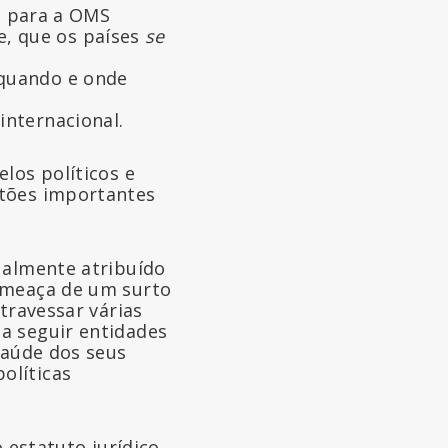
o para a OMS
e, que os países
se
 quando e onde
internacional.
los políticos e
stões importantes
ualmente atribuído
 ameaça de um surto
travessar várias
a seguir entidades
saúde dos seus
olíticas
o estatuto jurídico