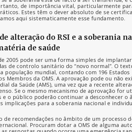
ortanto, de importância vital, particularmente par
áticos. Estes têm o dever absoluto de se certifi
samos aqui sistematicamente esse fundamento.
de alteração do RSI e a soberania n
matéria de saúde
 de 2005 pode ser uma forma simples de implantar 
s de controlo sanitário do “novo normal”. O texto
a população mundial, contando com 196 Estados P
dos Membros da OMS. A aprovação pode ou não exi
ial da Saúde (AMS), uma vez que a recente altera
enso. Se o mesmo mecanismo de aprovação for ut
s e o público poderão continuar a desconhecer o 
s implicações para a soberania nacional e individu
to de recomendações no âmbito de um processo d
nternacional. Procuram dotar a OMS de alguma aut
r as respostas quando ocorre uma emergência san