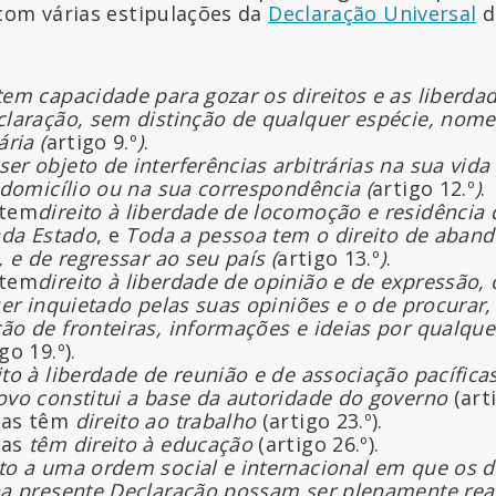
com várias estipulações da
Declaração Universal
d
em capacidade para gozar os direitos e as liberda
claração, sem distinção de qualquer espécie, no
ria (
artigo 9.º
)
.
r objeto de interferências arbitrárias na sua vida
 domicílio ou na sua correspondência (
artigo 12.º
)
.
 tem
direito à liberdade de locomoção e residência 
ada Estado
, e
Toda a pessoa tem o direito de aband
, e de regressar ao seu país (
artigo 13.º
)
.
 tem
direito à liberdade de opinião e de expressão, 
ser inquietado pelas suas opiniões e o de procurar, 
ão de fronteiras, informações e ideias por qualqu
go 19.º).
to à liberdade de reunião e de associação pacífica
vo constitui a base da autoridade do governo
(arti
oas têm
direito ao trabalho
(artigo 23.º).
oas
têm direito à educação
(artigo 26.º).
to a uma ordem social e internacional em que os di
na presente Declaração possam ser plenamente rea