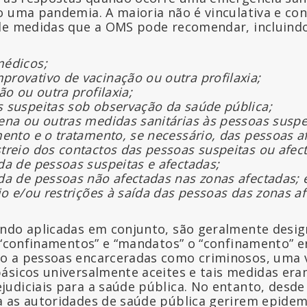
o uma pandemia. A maioria não é vinculativa e c
 de medidas que a OMS pode recomendar, incluind
médicos;
rovativo de vacinação ou outra profilaxia;
ão ou outra profilaxia;
s suspeitas sob observação da saúde pública;
ena ou outras medidas sanitárias às pessoas suspe
mento e o tratamento, se necessário, das pessoas a
treio dos contactos das pessoas suspeitas ou afec
da de pessoas suspeitas e afectadas;
da de pessoas não afectadas nas zonas afectadas; 
eio e/ou restrições à saída das pessoas das zonas a
ndo aplicadas em conjunto, são geralmente desig
r “confinamentos” e “mandatos” o “confinamento” 
o a pessoas encarceradas como criminosos, uma v
ásicos universalmente aceites e tais medidas er
udiciais para a saúde pública. No entanto, desde
 as autoridades de saúde pública gerirem epidem