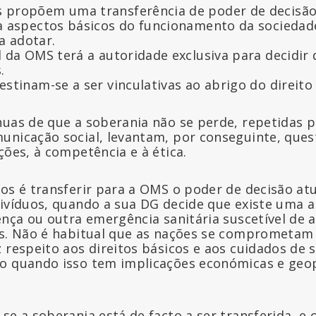
 propõem uma transferência de poder de decisã
a aspectos básicos do funcionamento da sociedad
a adotar.
l da OMS terá a autoridade exclusiva para decidir
.
stinam-se a ser vinculativas ao abrigo do direito 
nuas de que a soberania não se perde, repetidas pe
unicação social, levantam, por conseguinte, que
ções, à competência e à ética.
tos é transferir para a OMS o poder de decisão at
divíduos, quando a sua DG decide que existe uma
ença ou outra emergência sanitária suscetível de a
is. Não é habitual que as nações se comprometam 
z respeito aos direitos básicos e aos cuidados de 
o quando isso tem implicações económicas e geop
se a soberania está de facto a ser transferida, e 