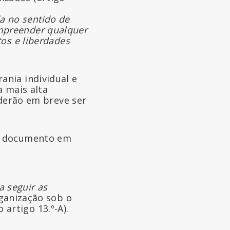
a no sentido de
empreender qualquer
tos e liberdades
nia individual e
a mais alta
oderão em breve ser
al documento em
 seguir as
ganização sob o
o artigo 13.º-A).