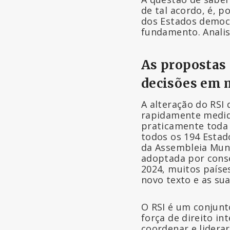
de tal acordo, é, p
dos Estados democr
fundamento. Anali
As propostas 
decisões em 
A alteração do RSI
rapidamente medida
praticamente toda 
todos os 194 Esta
da Assembleia Mund
adoptada por cons
2024, muitos paíse
novo texto e as sua
O RSI é um conjun
força de direito i
coordenar e lidera