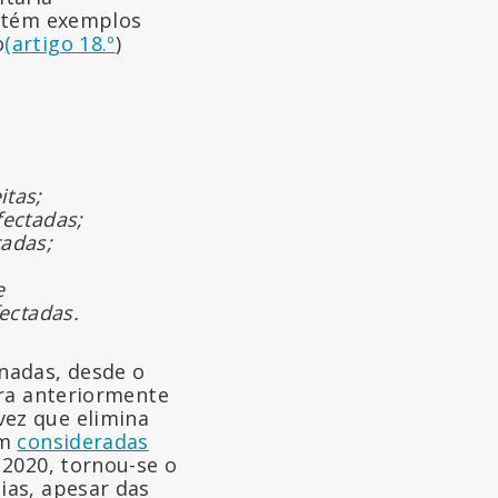
ontém exemplos
o
(artigo 18.º
)
itas;
fectadas;
tadas;
e
fectadas.
nadas, desde o
era anteriormente
ez que elimina
am
consideradas
 2020, tornou-se o
ias, apesar das