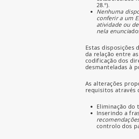
28.º).
Nenhuma dispos
conferir a um 
atividade ou de
nela enunci
ados
Estas disposições 
da relação entre a
codificação dos dir
desmanteladas à p
As alterações pro
requisitos através
Eliminação do t
Inserindo a fr
recomendaçõe
controlo dos p