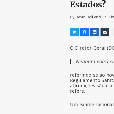
Estados?
By
David Bell and Thi Th
O Diretor-Geral (D
Nenhum país ced
referindo-se ao no
Regulamento Sanitá
afirmações são cla
refere.
Um exame racional