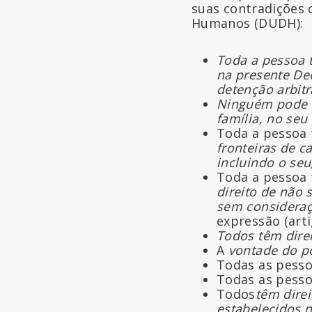
suas contradições 
Humanos (DUDH):
Toda a pessoa t
na presente De
detenção arbitrá
Ninguém pode se
família, no seu
Toda a pessoa
fronteiras de c
incluindo o seu
Toda a pessoa
direito de não 
sem consideraç
expressão (arti
Todos têm direi
A
vontade do po
Todas as pess
Todas as pess
Todos
têm direi
estabelecidos 