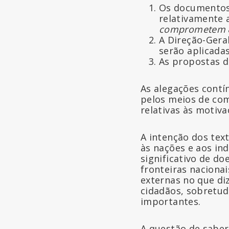
Os documentos
relativamente 
comprometem
A Direção-Gera
serão aplicadas
As propostas de
As alegações contí
pelos meios de com
relativas às motiva
A intenção dos tex
às nações e aos in
significativo de do
fronteiras naciona
externas no que di
cidadãos, sobretud
importantes.
A questão de saber 