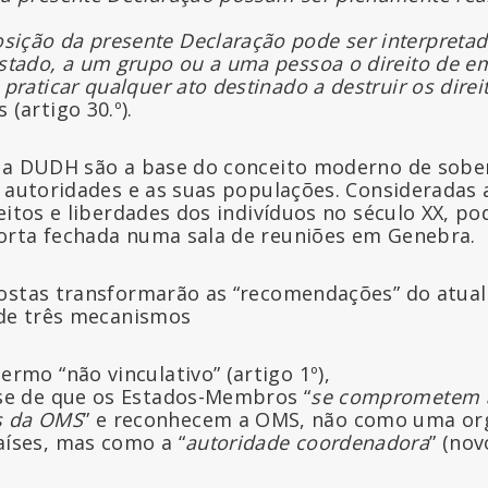
ição da presente Declaração pode ser interpretad
Estado, a um grupo ou a uma pessoa o direito de 
 praticar qualquer ato destinado a destruir os direi
 (artigo 30.º).
da DUDH são a base do conceito moderno de sobera
s autoridades e as suas populações. Consideradas 
eitos e liberdades dos indivíduos no século XX, p
orta fechada numa sala de reuniões em Genebra.
postas transformarão as “recomendações” do atu
 de três mecanismos
ermo “não vinculativo” (artigo 1º),
ase de que os Estados-Membros “
se comprometem a
s da OMS
” e reconhecem a OMS, não como uma or
aíses, mas como a “
autoridade coordenadora
” (nov