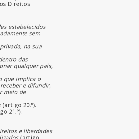
os Direitos
des estabelecidos
meadamente sem
 privada, na sua
dentro das
onar qualquer país,
o que implica o
receber e difundir,
er meio de
s
(artigo 20.º).
go 21.º).
reitos e liberdades
lizados
(artigo