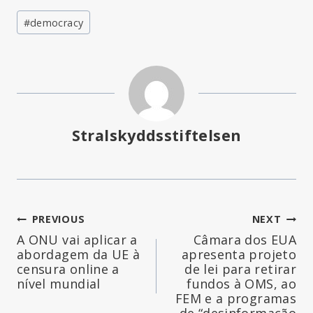
Post
#
democracy
Tags:
Stralskyddsstiftelsen
Navegação
PREVIOUS
NEXT
A ONU vai aplicar a
Câmara dos EUA
de
abordagem da UE à
apresenta projeto
censura online a
de lei para retirar
artigos
nível mundial
fundos à OMS, ao
FEM e a programas