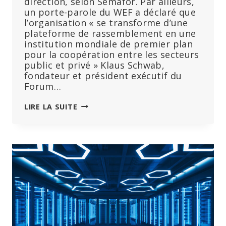
direction, selon Semafor. Par ailleurs,
un porte-parole du WEF a déclaré que
l’organisation « se transforme d’une
plateforme de rassemblement en une
institution mondiale de premier plan
pour la coopération entre les secteurs
public et privé » Klaus Schwab,
fondateur et président exécutif du
Forum…
KLAUS
LIRE LA SUITE
SCHWAB
QUITTE
SON
POSTE
DE
DIRECTION,
ALORS
QUE
LE
WEF
CHERCHE