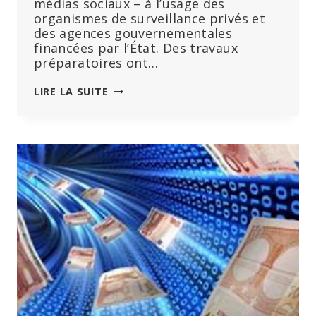
médias sociaux – à l’usage des
organismes de surveillance privés et
des agences gouvernementales
financées par l’État. Des travaux
préparatoires ont…
L’UE
LIRE LA SUITE
SE
PRÉPARE
À
CONTRÔLER
TOTALEMENT
L’ESPACE
NUMÉRIQUE