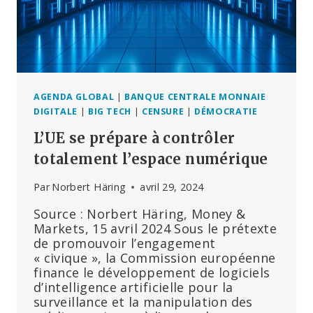
À
DEVENIR
LE
LEADER
MONDIAL
DE
LA
AGENDA GLOBAL
|
BANQUE CENTRALE MONNAIE
« COOPÉRATION »
DIGITALE
|
BIG TECH
|
CENSURE
|
DÉMOCRATIE
PUBLIC-
L’UE se prépare à contrôler
PRIVÉ
totalement l’espace numérique
Par
Norbert Häring
avril 29, 2024
Source : Norbert Häring, Money &
Markets, 15 avril 2024 Sous le prétexte
de promouvoir l’engagement
« civique », la Commission européenne
finance le développement de logiciels
d’intelligence artificielle pour la
surveillance et la manipulation des