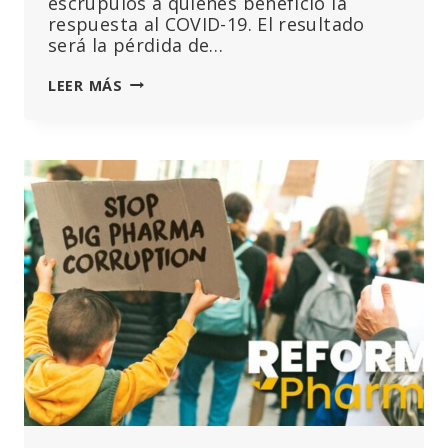
escrúpulos a quienes benefició la
respuesta al COVID-19. El resultado
será la pérdida de…
CARTA
LEER MÁS
DE
LA
INDIA:
DETENGAMOS
LA
TIRANÍA
DE
LA
ORGANIZACIÓN
MUNDIAL
DE
LA
SALUD
EN
LA
«PREPARACIÓN
FRENTE