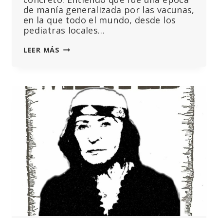
de manía generalizada por las vacunas,
en la que todo el mundo, desde los
pediatras locales…
LA
LEER MÁS
EXTRAÑA
CAMPAÑA
PARA
VACUNAR
A
LOS
NIÑOS
ALEMANES
EN
CONTRA
DE
LAS
RECOMENDACIONES
DE
LOS
ORGANISMOS