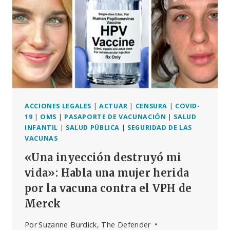
CAMINO
HACIA
LA
DISTOPÍA
Y
EL
TOTALITARISMO»,
DIJO
RFK
JR.
ACCIONES LEGALES
|
ACTUAR
|
CENSURA
|
COVID-
A
19
|
OMS
|
PASAPORTE DE VACUNACIÓN
|
SALUD
UN
INFANTIL
|
SALUD PÚBLICA
|
SEGURIDAD DE LAS
COMITÉ
VACUNAS
DE
«Una inyección destruyó mi
LA
CÁMARA
vida»: Habla una mujer herida
DE
por la vacuna contra el VPH de
REPRESENTANTES
Merck
Por
Suzanne Burdick, The Defender