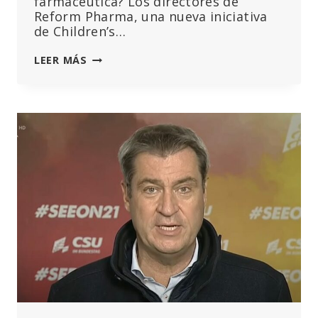
farmacéutica? Los directores de
Reform Pharma, una nueva iniciativa
de Children’s…
CHD
LEER MÁS
LANZA
LA
INICIATIVA
«REFORMA
FARMA»
PARA
ACABAR
CON
LA
INFLUENCIA
Y
LA
CORRUPCIÓN
DE
LAS
GRANDES
FARMACÉUTICAS