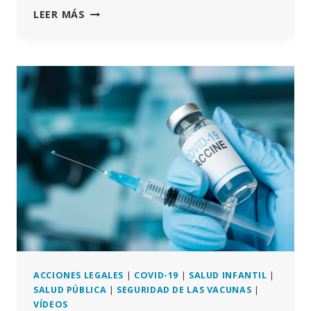
LA
LEER MÁS
LEY
DE
SERVICIOS
DIGITALES
DEBERÍA
PREOCUPARLE
MUCHO
ACCIONES LEGALES
|
COVID-19
|
SALUD INFANTIL
|
SALUD PÚBLICA
|
SEGURIDAD DE LAS VACUNAS
|
VÍDEOS