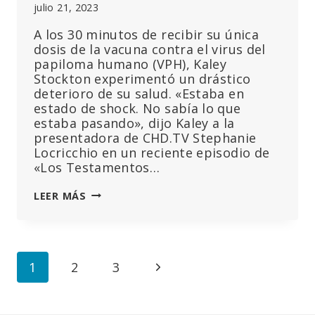
julio 21, 2023
A los 30 minutos de recibir su única
dosis de la vacuna contra el virus del
papiloma humano (VPH), Kaley
Stockton experimentó un drástico
deterioro de su salud. «Estaba en
estado de shock. No sabía lo que
estaba pasando», dijo Kaley a la
presentadora de CHD.TV Stephanie
Locricchio en un reciente episodio de
«Los Testamentos…
«UNA
LEER MÁS
INYECCIÓN
DESTRUYÓ
MI
VIDA»:
Navegación
Siguiente
1
2
3
HABLA
UNA
de
página
MUJER
HERIDA