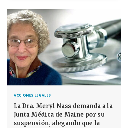
LA
INVESTIGACIÓN
SOBRE
LA
MUERTE
DE
UN
ADOLESCENTE
DE
MAYO,
IRLANDA,
TRAS
RECIBIR
UNA
VACUNA
ACCIONES LEGALES
La Dra. Meryl Nass demanda a la
Junta Médica de Maine por su
suspensión, alegando que la