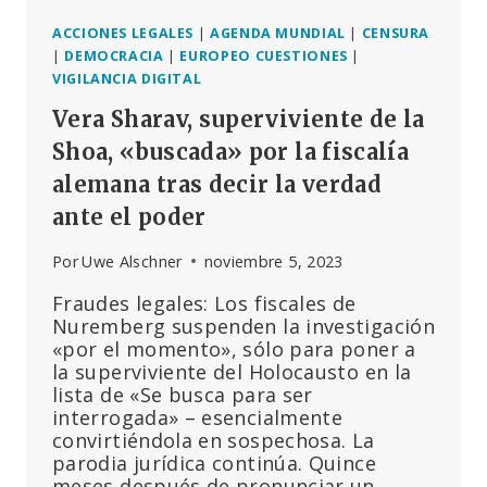
REGULADORES
Y
ACCIONES LEGALES
|
AGENDA MUNDIAL
|
CENSURA
EN
|
DEMOCRACIA
|
EUROPEO CUESTIONES
|
AUSENCIA
VIGILANCIA DIGITAL
DE
Vera Sharav, superviviente de la
EVIDENCIA
Shoa, «buscada» por la fiscalía
alemana tras decir la verdad
ante el poder
Por
Uwe Alschner
noviembre 5, 2023
Fraudes legales: Los fiscales de
Nuremberg suspenden la investigación
«por el momento», sólo para poner a
la superviviente del Holocausto en la
lista de «Se busca para ser
interrogada» – esencialmente
convirtiéndola en sospechosa. La
parodia jurídica continúa. Quince
meses después de pronunciar un