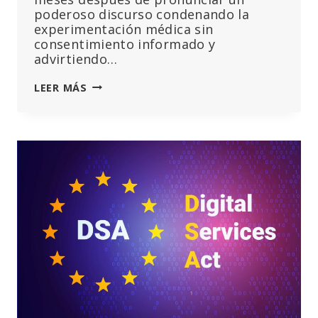
poderoso discurso condenando la
experimentación médica sin
consentimiento informado y
advirtiendo…
VERA
LEER MÁS
SHARAV,
SUPERVIVIENTE
DE
LA
SHOA,
«BUSCADA»
POR
LA
FISCALÍA
ALEMANA
TRAS
DECIR
LA
VERDAD
ANTE