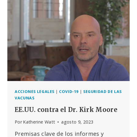
DEMANDA
A
LA
JUNTA
MÉDICA
DE
MAINE
POR
SU
SUSPENSIÓN,
ALEGANDO
QUE
LA
JUNTA
VIOLÓ
ACCIONES LEGALES
|
COVID-19
|
SEGURIDAD DE LAS
SUS
VACUNAS
DERECHOS
EE.UU. contra el Dr. Kirk Moore
DE
LA
Por
Katherine Watt
agosto 9, 2023
PRIMERA
ENMIENDA
Premisas clave de los informes y