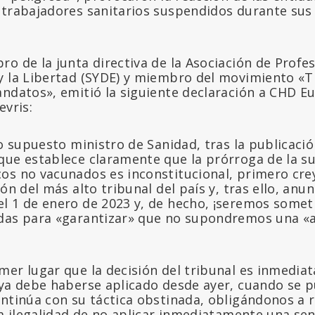
 trabajadores sanitarios suspendidos durante sus
o de la junta directiva de la Asociación de Profes
y la Libertad (SYDE) y miembro del movimiento «T
ndatos», emitió la siguiente declaración a CHD Eu
evris:
ro supuesto ministro de Sanidad, tras la publicació
que establece claramente que la prórroga de la s
os no vacunados es inconstitucional, primero cr
ión del más alto tribunal del país y, tras ello, anu
l 1 de enero de 2023 y, de hecho, ¡seremos somet
adas para «garantizar» que no supondremos una «
mer lugar que la decisión del tribunal es inmedia
ya debe haberse aplicado desde ayer, cuando se pu
ntinúa con su táctica obstinada, obligándonos a r
la ilegalidad de no aplicar inmediatamente una sen