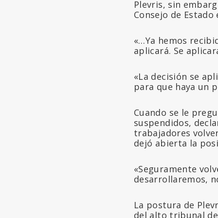
Plevris, sin embarg
Consejo de Estado 
«…Ya hemos recibid
aplicará. Se aplica
«La decisión se ap
para que haya un pr
Cuando se le pregu
suspendidos, decla
trabajadores volve
dejó abierta la pos
«Seguramente volve
desarrollaremos, no
La postura de Plev
del alto tribunal d