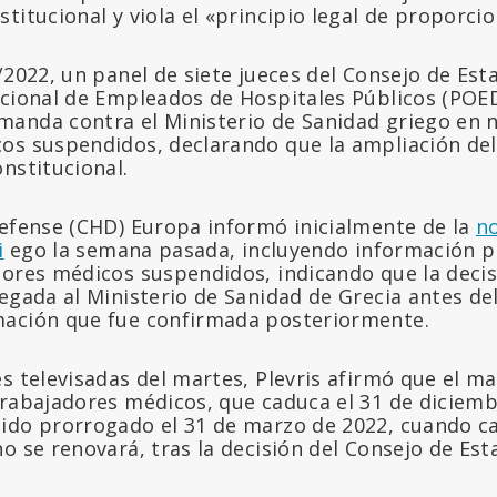
titucional y viola el «principio legal de proporci
/2022, un panel de siete jueces del Consejo de Est
acional de Empleados de Hospitales Públicos (POE
anda contra el Ministerio de Sanidad griego en 
os suspendidos, declarando que la ampliación de
nstitucional.
Defense (CHD) Europa informó inicialmente de la
no
i
ego la semana pasada, incluyendo información 
dores médicos suspendidos, indicando que la decis
egada al Ministerio de Sanidad de Grecia antes de
mación que fue confirmada posteriormente.
s televisadas del martes, Plevris afirmó que el m
trabajadores médicos, que caduca el 31 de diciem
ido prorrogado el 31 de marzo de 2022, cuando c
o se renovará, tras la decisión del Consejo de Est