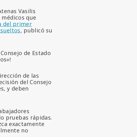
tenas Vasilis
s médicos que
a del primer
sueltos
, publicó su
l Consejo de Estado
tos»!
dirección de las
ecisión del Consejo
es, y deben
rabajadores
o pruebas rápidas.
ezca exactamente
talmente no