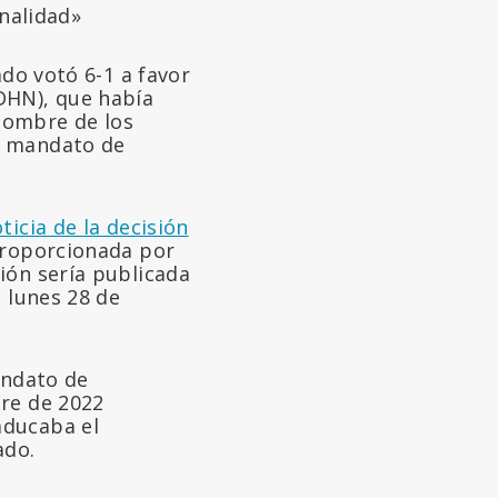
onalidad»
ado votó 6-1 a favor
DHN), que había
nombre de los
l mandato de
ticia de la decisión
proporcionada por
ión sería publicada
l lunes 28 de
andato de
bre de 2022
aducaba el
ado.