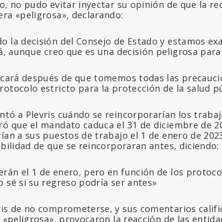
o, no pudo evitar inyectar su opinión de que la re
era «peligrosa», declarando:
o la decisión del Consejo de Estado y estamos e
rá, aunque creo que es una decisión peligrosa para
licará después de que tomemos todas las precauci
otocolo estricto para la protección de la salud p
ntó a Plevris cuándo se reincorporarían los trab
ró que el mandato caduca el 31 de diciembre de 20
rían a sus puestos de trabajo el 1 de enero de 20
ibilidad de que se reincorporaran antes, diciendo:
rán el 1 de enero, pero en función de los protoco
 sé si su regreso podría ser antes»
ris de no comprometerse, y sus comentarios califi
e «peligrosa», provocaron la reacción de las entid