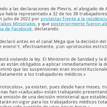
o a las declaraciones de Plevris, el abogado de A
ya había representado a 32 de los 38 trabajadore
n julio de 2022 por
protestar frente a la residenci
riakos Mitsotakis
, y que
posteriormente fueron ab
na de Facebook
, declarando:
s declaró antes en el canal Mega que la decisión de
de enero! Y, efectivamente, ¡con «protocolos estric
 está violando la ley. El Ministerio de Sanidad y la 
cas están obligados a aplicar inmediatamente la d
aminó que las suspensiones eran inconstitucional
iatamente a los trabajadores médicos.»
protocolos», ya existen, pues desde hace meses, t
unas han «caducado» están trabajando presentand
 la emisión de una decisión ministerial que establ
estarán en vigor para los trabajadores médicos to
haber sido cuestión de unas pocas horas.»