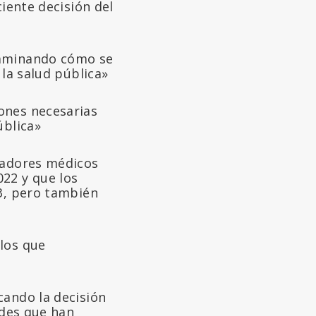
ciente decisión del
xaminando cómo se
 la salud pública»
ones necesarias
ública»
ajadores médicos
22 y que los
23, pero también
los que
cando la decisión
ades que han