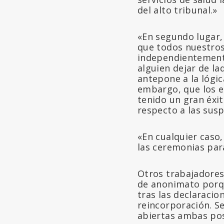
del alto tribunal.»
«En segundo lugar,
que todos nuestro
independientemente
alguien dejar de l
antepone a la lógi
embargo, que los e
tenido un gran éxit
respecto a las sus
«En cualquier caso,
las ceremonias par
Otros trabajadore
de anonimato porqu
tras las declaracio
reincorporación. Se
abiertas ambas pos