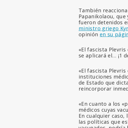
También reaccionand
Papanikolaou, que 
fueron detenidos e
ministro griego Ky
opinión
en su pági
«El fascista Plevri
se aplicará el… ¡1 
«El fascista Plevris
instituciones médi
de Estado que dict
reincorporar inmed
«En cuanto a los «
médicos cuyas vac
En cualquier caso,
las políticas que 
vacunados, podría 