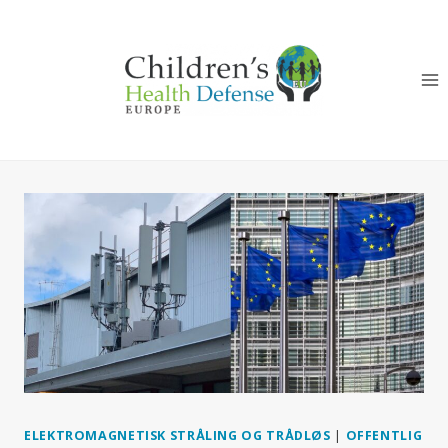
Fortsæt
til
indhold
ELEKTROMAGNETISK STRÅLING OG TRÅDLØS
|
OFFENTLIG