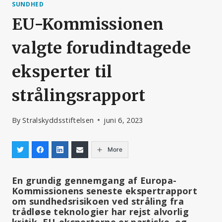
SUNDHED
EU-Kommissionen
valgte forudindtagede
eksperter til
strålingsrapport
By
Stralskyddsstiftelsen
juni 6, 2023
More
En grundig gennemgang af Europa-
Kommissionens seneste ekspertrapport
om sundhedsrisikoen ved stråling fra
trådløse teknologier har rejst alvorlig
kritik. EU-eksperterne er partiske, og