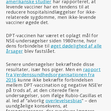
amerikanske studier
har rapporteret, at
levende vacciner har en tendens til at
reducere hospitalsindlæggelser for ikke-
relaterede sygdomme, men ikke-levende
vacciner øgede det.
DPT-vaccinen har været et oplagt mål for
NSE-undersøgelser siden 1980’erne, hvor
dens forbindelse til
øget dødelighed af alle
årsager
blev fastslået.
Senere undersøgelser bekræftede disse
resultater, især hos piger. Men en
rapport
fra Verdenssundhedsorganisationen fra
2016
kunne ikke bekræfte forbindelsen
mellem DPT-vaccination og negative NSE’er
på trods af, at den citerede flere
undersøgelser, som ifølge Rubio-Casillas et
al. led af “alvorlig
overlevelsesbias
” – den
uundgåelige konsekvens, at
forsøgspersoner, der overlever længere,