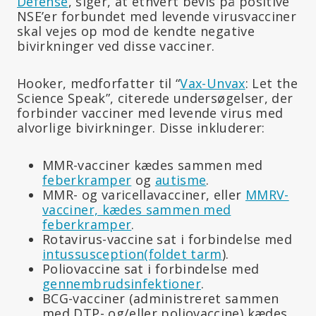
Defense
, siger, at ethvert bevis på positive
NSE’er forbundet med levende virusvacciner
skal vejes op mod de kendte negative
bivirkninger ved disse vacciner.
Hooker, medforfatter til “
Vax-Unvax
: Let the
Science Speak”, citerede undersøgelser, der
forbinder vacciner med levende virus med
alvorlige bivirkninger. Disse inkluderer:
MMR-vacciner kædes sammen med
feberkramper
og
autisme
.
MMR- og varicellavacciner, eller
MMRV-
vacciner, kædes sammen med
feberkramper
.
Rotavirus-vaccine sat i forbindelse med
intussusception
(foldet tarm
).
Poliovaccine sat i forbindelse med
gennembrudsinfektioner
.
BCG-vacciner (administreret sammen
med DTP- og/eller poliovaccine) kædes