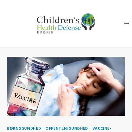
Fortsæt
til
indhold
BØRNS SUNDHED
|
OFFENTLIG SUNDHED
|
VACCINE-