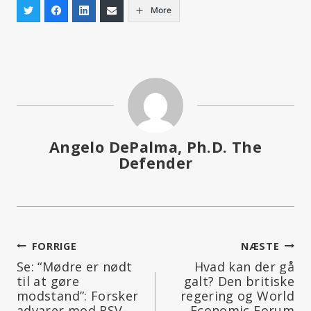
More
Angelo DePalma, Ph.D. The
Defender
Indlægsnavigation
FORRIGE
NÆSTE
Se: “Mødre er nødt
Hvad kan der gå
til at gøre
galt? Den britiske
modstand”: Forsker
regering og World
advarer mod RSV-
Economic Forum