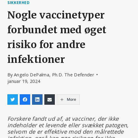
SIKKERHED
Nogle vaccinetyper
forbundet med øget
risiko for andre
infektioner
By
Angelo DePalma, Ph.D. The Defender
januar 19, 2024
More
Forskere fandt ud af, at vacciner, der ikke
indeholder et levende eller svækket patogen,
selvom de er effektive mod den målrettede
infektion, også kan øge risikoen for ikke-