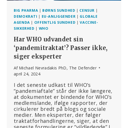
VACCINER
BIG PHARMA
|
BØRNS SUNDHED
|
CENSUR
|
DEMOKRATI
|
EU-ANLIGGENDER
|
GLOBALE
AGENDA
|
OFFENTLIG SUNDHED
|
VACCINE-
SIKKERHED
|
WHO
Har WHO udvandet sin
‘pandemitraktat’? Passer ikke,
siger eksperter
Af
Michael Nevradakis PhD, The Defender
april 24, 2024
I det seneste udkast til WHO’s
“pandemiaftale” står der ikke længere,
at dokumentet er bindende for WHO’s
medlemslande, ifølge rapporter, der
cirkulerer bredt på blogs og sociale
medier. Men eksperter, der følger
traktatforhandlingerne, siger, at den
seneste formulering er “vildledende” I