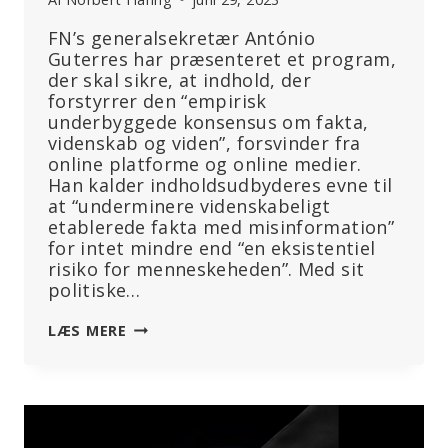
FN’s generalsekretær António
Guterres har præsenteret et program,
der skal sikre, at indhold, der
forstyrrer den “empirisk
underbyggede konsensus om fakta,
videnskab og viden”, forsvinder fra
online platforme og online medier.
Han kalder indholdsudbyderes evne til
at “underminere videnskabeligt
etablerede fakta med misinformation”
for intet mindre end “en eksistentiel
risiko for menneskeheden”. Med sit
politiske…
FN
LÆS MERE
VIL
UDBREDE
EU’S
STRATEGI
FOR