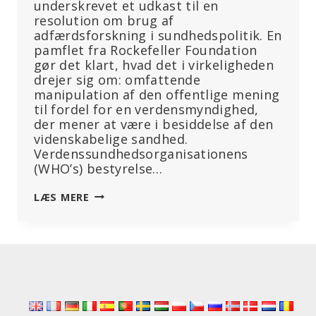
underskrevet et udkast til en
resolution om brug af
adfærdsforskning i sundhedspolitik. En
pamflet fra Rockefeller Foundation
gør det klart, hvad det i virkeligheden
drejer sig om: omfattende
manipulation af den offentlige mening
til fordel for en verdensmyndighed,
der mener at være i besiddelse af den
videnskabelige sandhed.
Verdenssundhedsorganisationens
(WHO’s) bestyrelse…
WHO
LÆS MERE
VIL
GØRE
MANIPULATION
AF
DEN
OFFENTLIGE
MENING
OBLIGATORISK