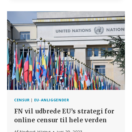
ET
KIG
IND
I
EU’S
SENESTE
FORSLAG
OM
AT
CENSURERE
MEDIERNE
CENSUR
|
EU-ANLIGGENDER
FN vil udbrede EU’s strategi for
online censur til hele verden
Af
Norbert Häring
juni 29, 2023