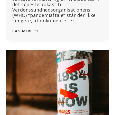
det seneste udkast til
Verdenssundhedsorganisationens
(WHO) “pandemiaftale” står der ikke
længere, at dokumentet er…
HAR
LÆS MERE
WHO
UDVANDET
SIN
‘PANDEMITRAKTAT’?
PASSER
IKKE,
SIGER
EKSPERTER