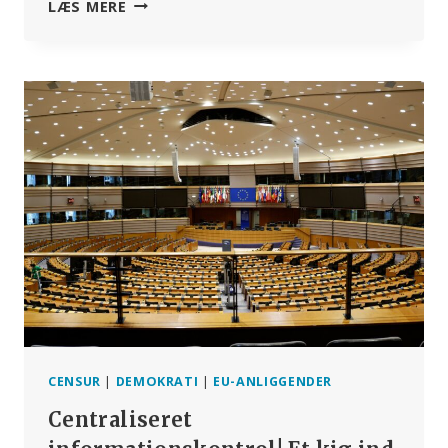
EU’S
LÆS MERE
LOV
OM
DIGITALE
TJENESTER
(DSA)
OG
DET
EUROPÆISKE
SANDHEDSMINISTERIUM
CENSUR
|
DEMOKRATI
|
EU-ANLIGGENDER
Centraliseret