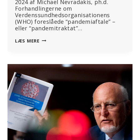
2024 af Michael Nevradakis, ph.d.
Forhandlingerne om
Verdenssundhedsorganisationens
(WHO) foreslåede “pandemiaftale” –
eller “pandemitraktat”…
“TRAKTATEN
LÆS MERE
ER
FÆRDIG”:
WHO’S
PANDEMITRAKTAT
BESEJRET,
I
DET
MINDSTE
FOR
NU