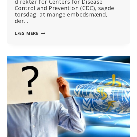
direktør for Centers for Disease
Control and Prevention (CDC), sagde
torsdag, at mange embedsmænd,
der…
EKS-
LÆS MERE
CDC-
DIREKTØR
SIGER,
AT
DET
ER
PÅ
HØJE
TID
AT
INDRØMME
‘BETYDELIGE
BIVIRKNINGER’
AF
COVID-
19-