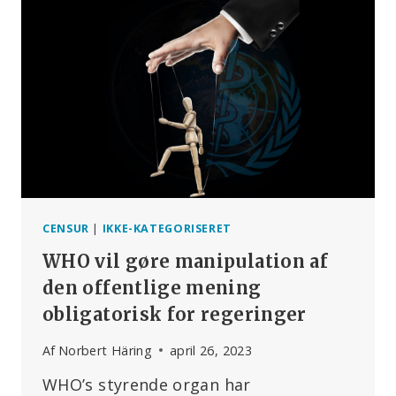
ONLINE
CENSUR
TIL
HELE
VERDEN
CENSUR
|
IKKE-KATEGORISERET
WHO vil gøre manipulation af
den offentlige mening
obligatorisk for regeringer
Af
Norbert Häring
april 26, 2023
WHO’s styrende organ har