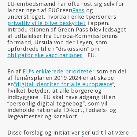
EU-embedsmænd har ofte rost sig selv for
lanceringen af EUGreen
Pass
og
understreget, hvordan enkeltpersoners
privatliv ville blive beskyttet
i appen.
Introduktionen af Green Pass blev ledsaget
af udtalelser fra Europa-Kommissionens
formand, Ursula von der Leyen, som
opfordrede til en “diskussion” om
obligatoriske vaccinationer
i EU.
En af
EU’s erklærede prioriteter
som en del
af femårsplanen 2019-2024 er at skabe
en
“digital identitet for alle europæere
“,
hvilket betyder, at alle borgere og
indbyggere i EU skal have adgang til en
“personlig digital tegnebog”, som vil
indeholde nationale ID-kort, fødsels- og
lægeattester og kørekort.
Disse forslag og initiativer ser ud til at være