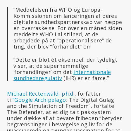
“Meddelelsen fra WHO og Europa-
Kommissionen om lanceringen af deres
digitale sundhedspartnerskab var næppe
en overraskelse. For over en måned siden
meddelte WHO i al stilhed, at de
arbejdede på at “operationalisere” de
ting, der blev “forhandlet” om
“Dette er blot ét eksempel, der tydeligt
viser, at de superhemmelige
‘forhandlinger’ om det
internationale
sundhedsregulativ
(IHR) er en farce.”
Michael Rectenwald, ph.d.
, forfatter
til
“Google Archipelago
: The Digital Gulag
and the Simulation of Freedom”, fortalte
The Defender, at et digitalt pas-system
under dække af at bevare friheden “betyder
begrænsninger i bevægelse og liv for de
uvaccinerede og tvungen vaccination for at