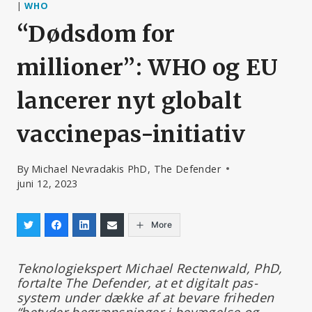
|
WHO
“Dødsdom for
millioner”: WHO og EU
lancerer nyt globalt
vaccinepas-initiativ
By
Michael Nevradakis PhD, The Defender
juni 12, 2023
More
Teknologiekspert Michael Rectenwald, PhD,
fortalte The Defender, at et digitalt pas-
system under dække af at bevare friheden
“betyder begrænsninger i bevægelse og