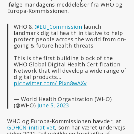
ifølge mandagens meddelelser fra WHO og
Europa-Kommissionen.
WHO &
@EU_Commission
launch
landmark digital health initiative to help
protect people across the world from on-
going & future health threats
This is the first building block of the
WHO Global Digital Health Certification
Network that will develop a wide range of
digital products…
pic.twitter.com/IPlxn8wAXv
— World Health Organization (WHO)
(@WHO)
June 5, 2023
WHO og Europa-Kommissionen hævder, at
GDHCN-initiativet
, som har været undervejs
siden 2021, “vil udvikle en bred vifte af