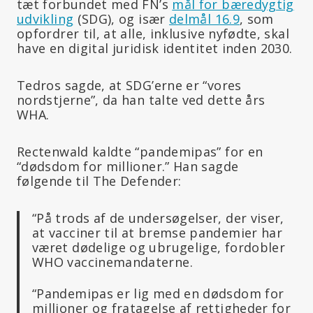
tæt forbundet med FN’s
mål for bæredygtig
udvikling
(SDG), og især
delmål 16.9
, som
opfordrer til, at alle, inklusive nyfødte, skal
have en digital juridisk identitet inden 2030.
Tedros sagde, at SDG’erne er “vores
nordstjerne”, da han talte ved dette års
WHA.
Rectenwald kaldte “pandemipas” for en
“dødsdom for millioner.” Han sagde
følgende til The Defender:
“På trods af de undersøgelser, der viser,
at vacciner til at bremse pandemier har
været dødelige og ubrugelige, fordobler
WHO vaccinemandaterne.
“Pandemipas er lig med en dødsdom for
millioner og fratagelse af rettigheder for