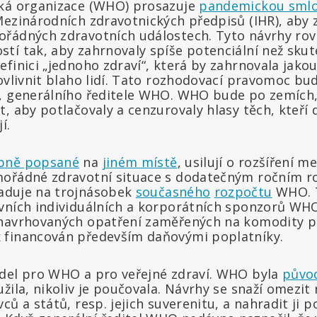
cká organizace (WHO) prosazuje
pandemickou sml
Mezinárodních zdravotnických předpisů (IHR), aby z
řádných zdravotních událostech. Tyto návrhy rovn
tí tak, aby zahrnovaly spíše potenciální než sku
finici „jednoho zdraví“, která by zahrnovala jakou
ovlivnit blaho lidí. Tato rozhodovací pravomoc bu
, generálního ředitele WHO. WHO bude po zemích,
, aby potlačovaly a cenzurovaly hlasy těch, kteří 
í.
bně popsané
na
jiném místě
, usilují o rozšíření m
mořádné zdravotní situace s dodatečným ročním r
duje na trojnásobek
současného
rozpočtu
WHO. 
vních individuálních a korporátních sponzorů WHO
 navrhovaných opatření zaměřených na komodity p
 financován především daňovými poplatníky.
del pro WHO a pro veřejné zdraví. WHO byla
půvo
žila, nikoliv je poučovala. Návrhy se snaží omezit
ců a států, resp. jejich suverenitu, a nahradit ji p