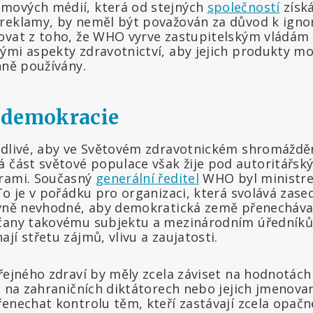
mových médií, která od stejných
společností
získá
reklamy, by neměl být považován za důvod k igno
ovat z toho, že WHO vyrve zastupitelským vládám
ými aspekty zdravotnictví, aby jejich produkty moh
nně používány.
 demokracie
edlivé, aby ve Světovém zdravotnickém shromáždě
á část světové populace však žije pod autoritářsk
urami. Současný
generální ředitel
WHO byl ministr
 To je v pořádku pro organizaci, která svolává zas
evně nevhodné, aby demokratická země přenecháv
čany takovému subjektu a mezinárodním úředníků
jí střetu zájmů, vlivu a zaujatosti.
řejného zdraví by měly zcela záviset na hodnotách
li na zahraničních diktátorech nebo jejich jmenova
řenechat kontrolu těm, kteří zastávají zcela opač