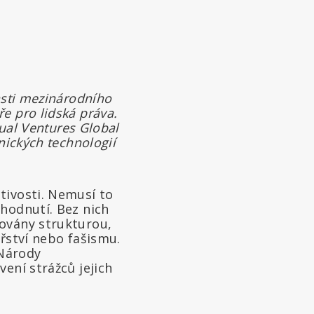
asti mezinárodního
e pro lidská práva.
tual Ventures Global
nických technologií
tivosti. Nemusí to
zhodnutí. Bez nich
zovány strukturou,
ářství nebo fašismu.
 Národy
ení strážců jejich