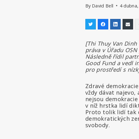
By
David Bell
4 dubna,
[Thi Thuy Van Dinh 
práva v Úřadu OSN p
Následně řídil part
Good Fund a vedl in
pro prostředí s nízk
Zdravé demokracie 
vždy dávat najevo,
nejsou demokracie 
v níž hrstka lidí d
Proto tolik lidí ta
demokratických zemí
svobody.