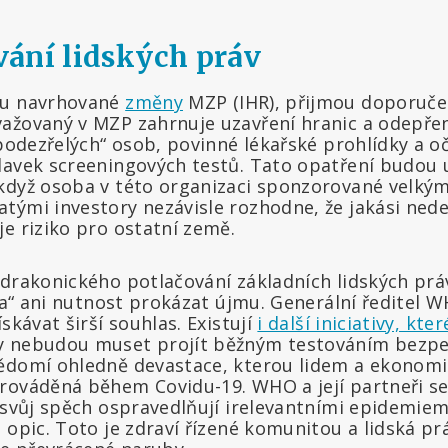
ání lidských práv
ou navrhované
změny
MZP (IHR), přijmou doporuč
ažovaný v MZP zahrnuje uzavření hranic a odepřen
„podezřelých“ osob, povinné lékařské prohlídky a o
davek screeningových testů. Tato opatření budou u
když osoba v této organizaci sponzorované velký
tými investory nezávisle rozhodne, že jakási ned
e riziko pro ostatní země.
 drakonického potlačování základních lidských prá
zika“ ani nutnost prokázat újmu. Generální ředite
skávat širší souhlas. Existují
i další iniciativy, kter
y nebudou muset projít běžným testováním bezpeč
vědomí ohledně devastace, kterou lidem a ekonom
rováděná během Covidu-19. WHO a její partneři se 
 svůj spěch ospravedlňují irelevantními epidemiemi
 opic. Toto je zdraví řízené komunitou a lidská p