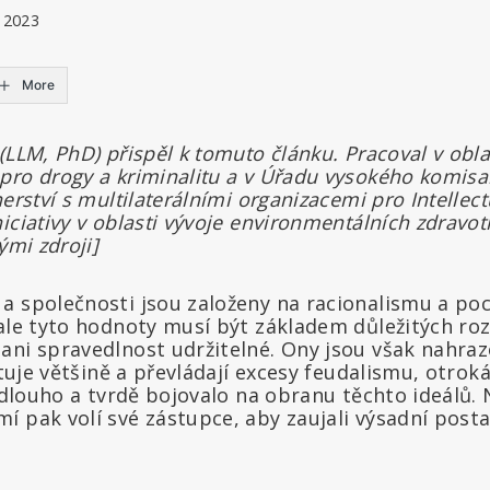
 2023
More
(LLM, PhD) přispěl k tomuto článku. Pracoval v obl
ro drogy a kriminalitu a v Úřadu vysokého komisař
nerství s multilaterálními organizacemi pro Intellec
iciativy v oblasti vývoje environmentálních zdravot
ými zdroji]
a společnosti jsou založeny na racionalismu a poc
 ale tyto hodnoty musí být základem důležitých ro
ani spravedlnost udržitelné. Ony jsou však nahra
iktuje většině a převládají excesy feudalismu, otrok
k dlouho a tvrdě bojovalo na obranu těchto ideálů.
 pak volí své zástupce, aby zaujali výsadní postav