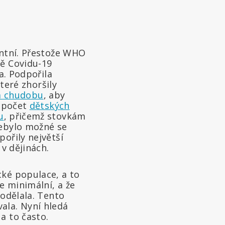
entní. Přestože WHO
ě Covidu-19
a. Podpořila
které zhoršily
a chudobu
, aby
y počet
dětských
u
, přičemž stovkám
nebylo možné se
ořily největší
v dějinách.
cké populace, a to
je minimální, a že
rodělala. Tento
ala. Nyní hledá
a to často.