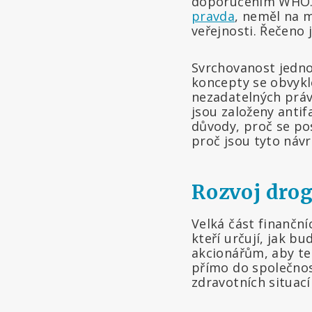
doporučením WHO. 
pravda
, neměl na 
veřejnosti. Řečeno
Svrchovanost jednot
koncepty se obvykl
nezadatelných práv
jsou založeny antif
důvody, proč se pos
proč jsou tyto náv
Rozvoj drog
Velká část finanč
kteří určují, jak b
akcionářům, aby ten
přímo do společno
zdravotních situací