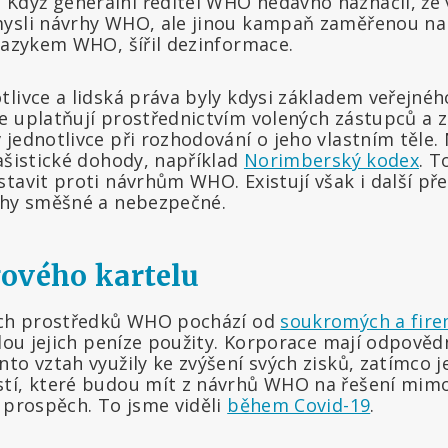
Když generální ředitel WHO nedávno naznačil, že
mysli návrhy WHO, ale jinou kampaň zaměřenou na
 jazykem WHO, šířil dezinformace.
livce a lidská práva byly kdysi základem veřejnéh
e uplatňují prostřednictvím volených zástupců a
 jednotlivce při rozhodování o jeho vlastním těle
ašistické dohody, například
Norimberský kodex
. T
tavit proti návrhům WHO. Existují však i další př
rhy směšné a nebezpečné.
ového kartelu
ních prostředků WHO pochází od
soukromých a fire
udou jejich peníze použity. Korporace mají odpově
to vztah využily ke zvýšení svých zisků, zatímco je
stí, které budou mít z návrhů WHO na řešení mim
 prospěch. To jsme viděli
během Covid-19
.