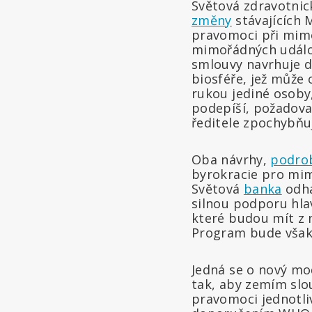
Světová zdravotni
změny
stávajících 
pravomoci při mimo
mimořádných událos
smlouvy navrhuje de
biosféře, jež může 
rukou jediné osoby
podepíší, požadovat
ředitele zpochybňuj
Oba návrhy,
podro
byrokracie pro mi
Světová
banka
odha
silnou podporu hla
které budou mít z
Program bude však
Jedná se o nový mo
tak, aby zemím slou
pravomoci jednotliv