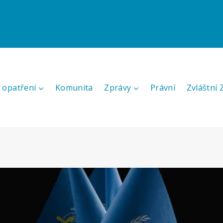
 opatření
Komunita
Zprávy
Právní
Zvláštní