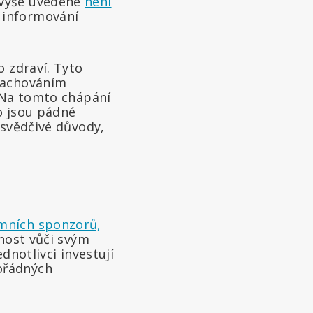
 výše uvedené
není
 informování
o zdraví. Tyto
 zachováním
. Na tomto chápání
o jsou pádné
esvědčivé důvody,
mních sponzorů,
dnost vůči svým
dnotlivci investují
ořádných