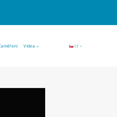
 Zaměření
Videa
CZ