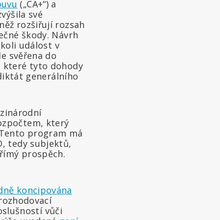
ouvu
(„CA+“) a
výšila své
ěž rozšiřují rozsah
tečné škody. Návrh
koli událost v
de svěřena do
 které tyto dohody
diktát generálního
ezinárodní
ozpočtem, který
Tento program má
, tedy subjektů,
římý prospěch.
dně koncipována
 rozhodovací
oslušností vůči