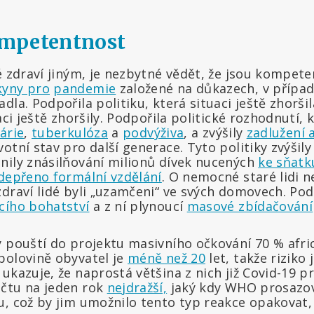
mpetentnost
é zdraví jiným, je nezbytné vědět, že jsou kompet
yny pro
pandemie
založené na důkazech, v případ
dla. Podpořila politiku, která situaci ještě zhoršil
aci ještě zhoršily. Podpořila politické rozhodnutí, 
árie
,
tuberkulóza
a
podvýživa
, a zvýšily
zadlužení 
otní stav pro další generace. Tyto politiky zvýšil
nily znásilňování milionů dívek nucených
ke sňatk
depřeno formální vzdělání
. O nemocné staré lidi 
draví lidé byli „uzamčeni“ ve svých domovech. Podp
cího bohatství
a z ní plynoucí
masové zbídačování
y pouští do projektu masivního očkování 70 % afri
polovině obyvatel je
méně než 20
let, takže riziko 
kazuje, že naprostá většina z nich již Covid-19 p
čtu na jeden rok
nejdražší,
jaký kdy WHO prosazov
, což by jim umožnilo tento typ reakce opakovat, 