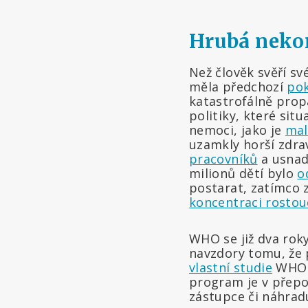
Hrubá neko
Než člověk svěří sv
měla předchozí
pok
katastrofálně propa
politiky, které situ
nemoci, jako je
mal
uzamkly horší zdrav
pracovníků
a usnad
milionů dětí bylo
o
postarat, zatímco z
koncentraci rostou
WHO se již dva rok
navzdory tomu, že 
vlastní studie
WHO u
program je v přepo
zástupce či náhradu