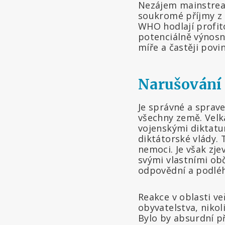
Nezájem mainstrea
soukromé příjmy z 
WHO hodlají profit
potenciálně výnosn
míře a častěji povi
Narušování
Je správné a sprav
všechny země. Velk
vojenskými diktat
diktátorské vlády.
nemoci. Je však zj
svými vlastními ob
odpovědní a podléha
Reakce v oblasti ve
obyvatelstva, niko
Bylo by absurdní p