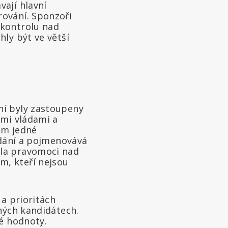
vají hlavní
rování. Sponzoři
 kontrolu nad
ly být ve větší
ní byly zastoupeny
ými vládami a
em jedné
edání a pojmenovává
ala pravomoci nad
m, kteří nejsou
 a prioritách
ných kandidátech.
né hodnoty.