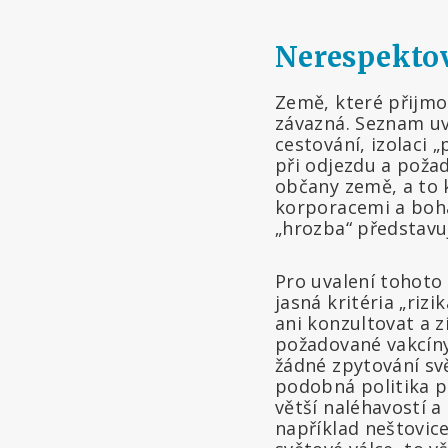
Nerespektov
Země, které přijm
závazná. Seznam uv
cestování, izolaci 
při odjezdu a poža
občany země, a to 
korporacemi a boha
„hrozba“ představuj
Pro uvalení tohoto
jasná kritéria „ri
ani konzultovat a zí
požadované vakcín
žádné zpytování s
podobná politika p
větší naléhavostí a
například neštovice