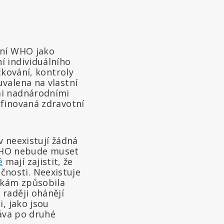
ení WHO jako
í individuálního
čkování, kontroly
valena na vlastní
mi nadnárodními
efinovaná zdravotní
v neexistují žádná
l WHO nebude muset
é
mají zajistit, že
nosti. Neexistuje
ikám způsobila
raději ohánějí
, jako jsou
ráva po druhé