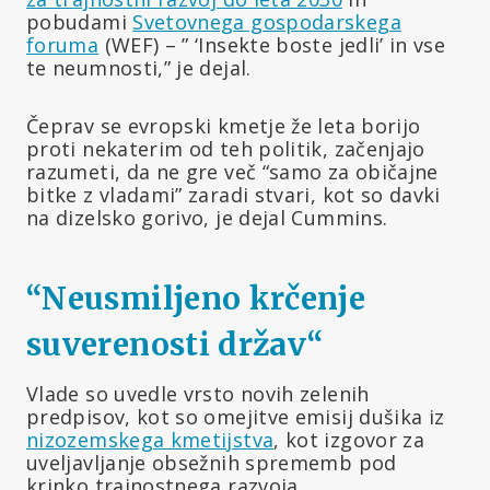
pobudami
Svetovnega gospodarskega
foruma
(WEF) – ” ‘Insekte boste jedli’ in vse
te neumnosti,” je dejal.
Čeprav se evropski kmetje že leta borijo
proti nekaterim od teh politik, začenjajo
razumeti, da ne gre več “samo za običajne
bitke z vladami” zaradi stvari, kot so davki
na dizelsko gorivo, je dejal Cummins.
“Neusmiljeno krčenje
suverenosti držav
“
Vlade so uvedle vrsto novih zelenih
predpisov, kot so omejitve emisij dušika iz
nizozemskega kmetijstva
, kot izgovor za
uveljavljanje obsežnih sprememb pod
krinko trajnostnega razvoja.