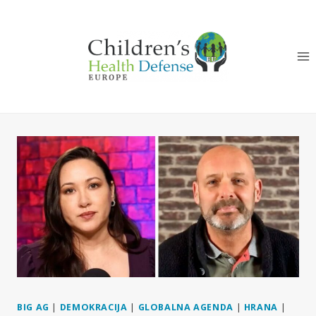
Skip
to
content
BIG AG
|
DEMOKRACIJA
|
GLOBALNA AGENDA
|
HRANA
|