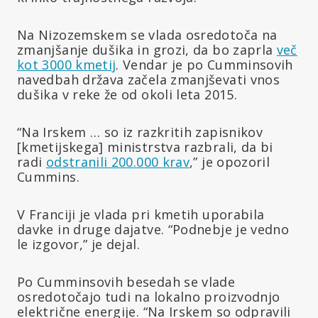
Na Nizozemskem se vlada osredotoča na
zmanjšanje dušika in grozi, da bo zaprla
več
kot 3000 kmetij
. Vendar je po Cumminsovih
navedbah država začela zmanjševati vnos
dušika v reke že od okoli leta 2015.
“Na Irskem … so iz razkritih zapisnikov
[kmetijskega] ministrstva razbrali, da bi
radi
odstranili 200.000 krav
,” je opozoril
Cummins.
V Franciji je vlada pri kmetih uporabila
davke in druge dajatve. “Podnebje je vedno
le izgovor,” je dejal.
Po Cumminsovih besedah se vlade
osredotočajo tudi na lokalno proizvodnjo
električne energije. “Na Irskem so odpravili