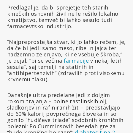
Predlagal je, da bi sprejetje teh starih
kmečkih osnovnih živil ne le rešilo lokalno
kmetijstvo, temveč bi lahko sesulo tudi
farmacevtsko industrijo.
“Najpreprostejša stvar, ki jo lahko rečem, je,
da če bi jedli samo meso, ribe in jajca ter
nadzemno zelenjavo, ki ne vsebuje škroba,”
je dejal, “bi se večina
farmacije
v nekaj letih
sesula”, saj temelji na statinih in
“antihipertenzivih” (zdravilih proti visokemu
krvnemu tlaku).
Današnje ultra predelane jedi z dolgim
rokom trajanja – polne rastlinskih olj,
sladkorjev in rafiniranih žit – predstavljajo
do 60% kalorij povprečnega človeka in so
gonilo “hudičeve triade” sodobnih kroničnih
bolezni: Po Cumminsovih besedah gre za
“hudo kronično bolezen”:
diabetes tipa 2
,