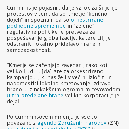
Cummins je pojasnil, da je vzrok za širjenje
protestov v tem, da so kmetje “končno
dojeli” in spoznali, da so
orkestrirane
podnebne spremembe
in “zelene”
regulativne politike le pretveza za
pospeševanje globalizacije, katere cilj je
odstraniti lokalno pridelavo hrane in
samozadostnost.
“Kmetje se začenjajo zavedati, tako kot
veliko ljudi … [da] gre za orkestrirano
kampanjo …, ki nas želi v večini izločiti in
nadomestiti lokalno kmetovanje, zdravo
hrano … z nekakšnim ogromnim cevovodom
ultra predelane hrane
velikih korporacij,” je
dejal.
Po Cumminsovem mnenju je vse to
povezano z
agendo
Združenih narodov
(ZN)
za trajnostni razvoj do leta 2030
in