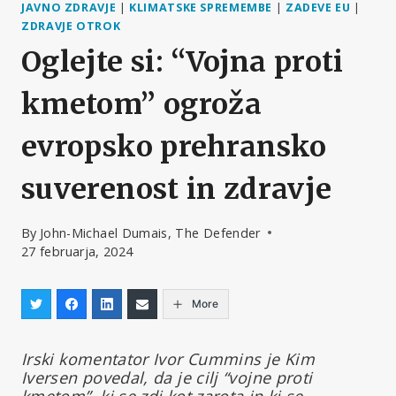
JAVNO ZDRAVJE
|
KLIMATSKE SPREMEMBE
|
ZADEVE EU
|
ZDRAVJE OTROK
Oglejte si: “Vojna proti
kmetom” ogroža
evropsko prehransko
suverenost in zdravje
By
John-Michael Dumais, The Defender
27 februarja, 2024
More
Irski komentator Ivor Cummins je Kim
Iversen povedal, da je cilj “vojne proti
kmetom”, ki se zdi kot zarota in ki se