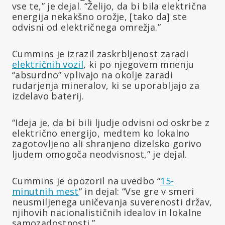
vse te,” je dejal. “Želijo, da bi bila električna
energija nekakšno orožje, [tako da] ste
odvisni od električnega omrežja.”
Cummins je izrazil zaskrbljenost zaradi
električnih vozil
, ki po njegovem mnenju
“absurdno” vplivajo na okolje zaradi
rudarjenja mineralov, ki se uporabljajo za
izdelavo baterij.
“Ideja je, da bi bili ljudje odvisni od oskrbe z
električno energijo, medtem ko lokalno
zagotovljeno ali shranjeno dizelsko gorivo
ljudem omogoča neodvisnost,” je dejal.
Cummins je opozoril na uvedbo “
15-
minutnih mest
” in dejal: “Vse gre v smeri
neusmiljenega uničevanja suverenosti držav,
njihovih nacionalističnih idealov in lokalne
samozadostnosti.”