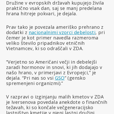
Družine v evropskih državah kupujejo živila
praktično vsak dan, saj se manj predelana
hrana hitreje pokvari, je dejala.
Prav tako je povezala ameriško prehrano z
dodatki z
nacionalnimi vzorci debelosti
, pri
čemer je kot primer navedla razmeroma
veliko število pripadnikov etničnih
Vietnamcev, ki so odraščali v ZDA.
“Verjetno so Američani večji in debelejši
zaradi hormonov in snovi, ki jih dodajajo v
našo hrano, v primerjavi z Evropejci,” je
dejala. “Pri nas so vsi
GSO
” (gensko
spremenjeni organizmi).”
V razpravi o izginjanju malih kmetov v ZDA
je Iversenova povedala anekdote o finančnih
težavah, ki so končale večgeneracijsko
lastništvo kmetije v njeni lastni družini.