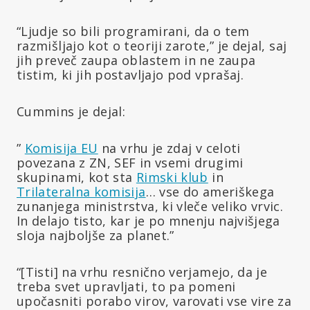
“Ljudje so bili programirani, da o tem
razmišljajo kot o teoriji zarote,” je dejal, saj
jih preveč zaupa oblastem in ne zaupa
tistim, ki jih postavljajo pod vprašaj.
Cummins je dejal:
”
Komisija EU
na vrhu je zdaj v celoti
povezana z ZN, SEF in vsemi drugimi
skupinami, kot sta
Rimski klub
in
Trilateralna komisija
… vse do ameriškega
zunanjega ministrstva, ki vleče veliko vrvic.
In delajo tisto, kar je po mnenju najvišjega
sloja najboljše za planet.”
“[Tisti] na vrhu resnično verjamejo, da je
treba svet upravljati, to pa pomeni
upočasniti porabo virov, varovati vse vire za