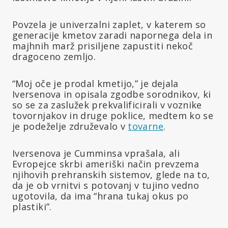
Povzela je univerzalni zaplet, v katerem so
generacije kmetov zaradi napornega dela in
majhnih marž prisiljene zapustiti nekoč
dragoceno zemljo.
“Moj oče je prodal kmetijo,” je dejala
Iversenova in opisala zgodbe sorodnikov, ki
so se za zaslužek prekvalificirali v voznike
tovornjakov in druge poklice, medtem ko se
je podeželje združevalo v
tovarne
.
Iversenova je Cumminsa vprašala, ali
Evropejce skrbi ameriški način prevzema
njihovih prehranskih sistemov, glede na to,
da je ob vrnitvi s potovanj v tujino vedno
ugotovila, da ima “hrana tukaj okus po
plastiki”.