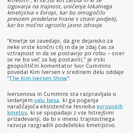
izgovarja na trajnost, uničenje lokalnega
kmetijstva v Evropi, kar bo omogočilo
prevzem predelane hrane s strani podjetij,
kar bo močno ogrozilo javno zdravje.
“Kmetje se zavedajo, da gre dejansko za
neke vrste končni cilj in da je zdaj čas za
vztrajnost in da se postavijo po robu – sicer
se ne bo več za kaj postaviti,” je irski
geopolitični komentator Ivor Cummins
povedal Kim Iversen v sredinem delu oddaje
“
The Kim Iversen Show
“.
Iversenova in Cummins sta razpravljala o
sedanjem
valu besa,
ki ga poganja
naraščajoča eksistenčna tesnoba
evropskih
kmetov
, ki se spopadajo z vse hitrejšimi
prizadevanji, da bi v imenu trajnostnega
razvoja razgradili podeželsko kmetijstvo.