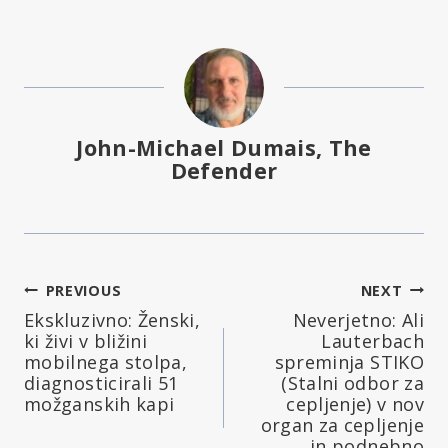
John-Michael Dumais, The
Defender
Navigacija
PREVIOUS
NEXT
Ekskluzivno: Ženski,
Neverjetno: Ali
prispevka
ki živi v bližini
Lauterbach
mobilnega stolpa,
spreminja STIKO
diagnosticirali 51
(Stalni odbor za
možganskih kapi
cepljenje) v nov
organ za cepljenje
in podnebno