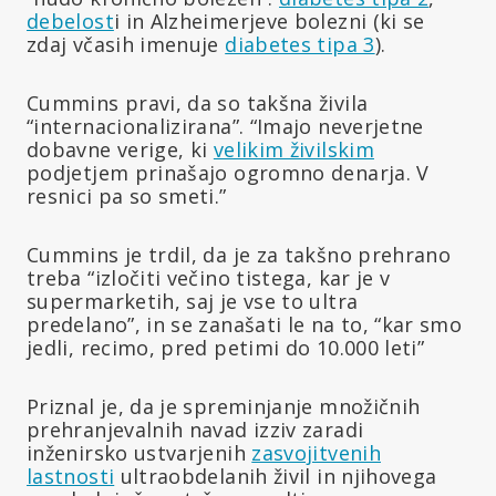
debelost
i in Alzheimerjeve bolezni (ki se
zdaj včasih imenuje
diabetes tipa 3
).
Cummins pravi, da so takšna živila
“internacionalizirana”. “Imajo neverjetne
dobavne verige, ki
velikim živilskim
podjetjem prinašajo ogromno denarja. V
resnici pa so smeti.”
Cummins je trdil, da je za takšno prehrano
treba “izločiti večino tistega, kar je v
supermarketih, saj je vse to ultra
predelano”, in se zanašati le na to, “kar smo
jedli, recimo, pred petimi do 10.000 leti”
Priznal je, da je spreminjanje množičnih
prehranjevalnih navad izziv zaradi
inženirsko ustvarjenih
zasvojitvenih
lastnosti
ultraobdelanih živil in njihovega