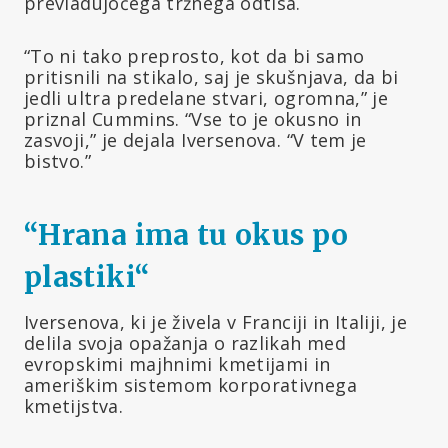
prevladujočega tržnega odtisa.
“To ni tako preprosto, kot da bi samo
pritisnili na stikalo, saj je skušnjava, da bi
jedli ultra predelane stvari, ogromna,” je
priznal Cummins. “Vse to je okusno in
zasvoji,” je dejala Iversenova. “V tem je
bistvo.”
“Hrana ima tu okus po
plastiki
“
Iversenova, ki je živela v Franciji in Italiji, je
delila svoja opažanja o razlikah med
evropskimi majhnimi kmetijami in
ameriškim sistemom korporativnega
kmetijstva.