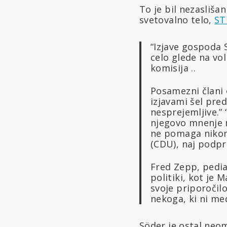
To je bil nezasliš
svetovalno telo,
ST
“Izjave gospoda 
celo glede na vol
komisija ..
Posamezni člani 
izjavami šel pred
nesprejemljive.”
njegovo mnenje n
ne pomaga nikomu
(CDU), naj podpr
Fred Zepp, pediat
politiki, kot je
svoje priporočilo
nekoga, ki ni med
Söder je ostal neo