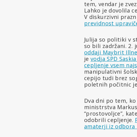
tem, vendar je zvez
Lahko je dovolila c
V diskurzivni prazn
previdnost upraviče
Julija so politiki v
so bili zadržani. 2. 
oddaji Maybrit Illn
je
vodja SPD Saskia
cepljenje vsem naj
manipulativni šols
cepijo tudi brez so
poletnih počitnic je 
Dva dni po tem, ko 
ministrstva Markus 
“prostovoljce”, kate
odobrili cepljenje.
amaterji iz odbora 