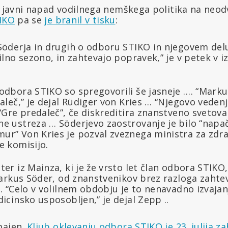
an javni napad vodilnega nemškega politika na neo
IKO
pa se
je branil v tisku
:
Söderja in drugih o odboru STIKO in njegovem del
ilno sezono, in zahtevajo popravek,” je v petek v iz
odbora STIKO so spregovorili še jasneje …. “Marku
aleč,” je dejal Rüdiger von Kries … “Njegovo vedenj
 “Gre predaleč”, če diskreditira znanstveno svetova
e ustreza … Söderjevo zaostrovanje je bilo “napa
r” Von Kries je pozval zveznega ministra za zdr
e komisijo.
er iz Mainza, ki je že vrsto let član odbora STIKO, 
 Markus Söder, od znanstvenikov brez razloga zahte
. “Celo v volilnem obdobju je to nenavadno izvajanj
icinsko usposobljen,” je dejal Zepp ..
majen.
Kljub oklevanju odbora STIKO je 23. julija za