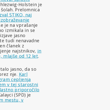
Schlezwig-Holstein je
 šolah. Prelomnica
val STIKO, naj
izobraževanje
se je na vprašanje
o izmikala in se
izjave jasno
ite tudi nenavadne
ten članek z
jenje najstnikov,
in
, mlajše od 12 let
.
stalo jasno, da so
brez nje.
Karl
ogram cepljenja
em v tej starostni
 lastno priporočilo
alayci (SPD) je
em mestu, v