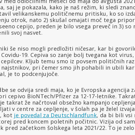
 med odločilnimi meseci od maja do avgusta 2021.
, saj je pokazala, kako je naš režim, ki sledi znano
avil velikanskemu političnemu pritisku, ko so izd
enju otrok, nato 2) skušal omajati moč tega pripo
vseeno cepijo, preden je bilo vsega preveč in 3) so 
nili svoj nasvet.
ki še niso mogli predložiti ničesar, kar bi govoril
 Covidu-19. Cepiva so zanje bolj tvegana kot virus
cepilcev. Kljub temu smo iz povsem političnih raz
e najstnikov, pri čemer smo jih pohabili in ubili ka
al, je to podcenjujoče.
be se odvija sredi maja, ko je Evropska agencija z
obri cepivo BioNTech/Pfizer za 12-17-letnike. Takra
je takrat že načrtoval obsežno kampanjo cepljenja
jati v centre za cepljenje, v šolah pa je želel izvaja
l, kot
je povedal za Deutschlandfunk
, da bi bili vsi
orej pred koncem poletnih počitnic. Vizija od sam
rok pred začetkom šolskega leta 2021/22. To je z