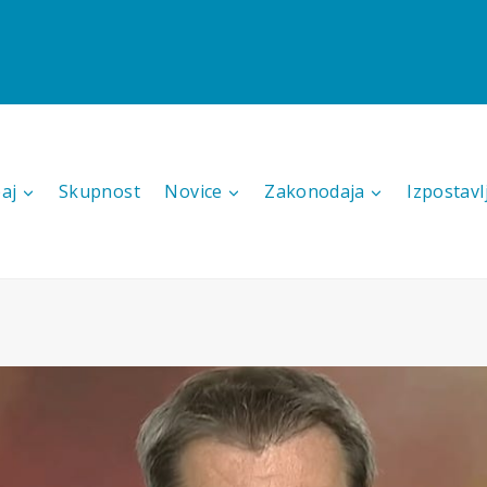
aj
Skupnost
Novice
Zakonodaja
Izpostavl