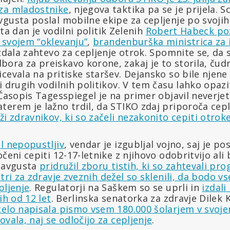
za mladostnike
, njegova taktika pa se je prijela. 
gusta poslal mobilne ekipe za cepljenje po svojih
a ta dan je vodilni politik Zelenih
Robert Habeck poz
 svojem “oklevanju”
,
brandenburška ministrica za 
zdala zahtevo za cepljenje otrok. Spomnite se, da 
ra za preiskavo korone, zakaj je to storila, čudn
cevala na pritiske staršev. Dejansko so bile njene 
i drugih vodilnih politikov. V tem času lahko opaz
 Časopis Tagesspiegel je na primer objavil neverje
erem je lažno trdil, da STIKO zdaj priporoča cepl
ži zdravnikov, ki so začeli nezakonito cepiti otroke
l nepopustljiv
, vendar je izgubljal vojno, saj je po
čeni cepiti 12-17-letnike z njihovo odobritvijo ali 
. avgusta
pridružil zboru tistih, ki so zahtevali pr
tri za zdravje zveznih dežel so sklenili, da bodo vs
pljenje
. Regulatorji na Saškem so se uprli in
izdali
ih od 12 let
. Berlinska senatorka za zdravje Dilek K
celo napisala pismo vsem 180.000 šolarjem v svoj
ovala, naj se odločijo za cepljenje
.