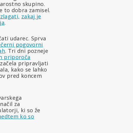
tarostno skupino.
je to dobra zamisel.
azlagati,
zakaj je
ja
.
ačati udarec. Sprva
večerni pogovorni
ah
. Tri dni pozneje
in priporoča
začela pripravljati
ala, kako se lahko
ikov pred koncem
avarskega
načil za
atorji, ki so že
 medtem ko so