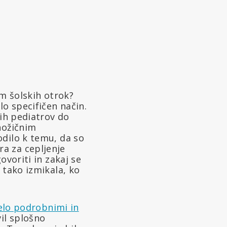
em šolskih otrok?
lo specifičen način.
nih pediatrov do
nožičnim
odilo k temu, da so
a za cepljenje
ovoriti in zakaj se
 tako izmikala, ko
zelo podrobnimi in
il splošno