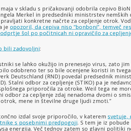
 maja v skladu s pričakovanji odobrila cepivo Bio
Angela Merkel in predsedniki ministrstev nemških d
ripravljati konkretne načrte za cepljenje otrok. V
a je
opozoril, da cepiva niso “bonboni”, temveč re
odprtje šol po počitnicah ni opravičilo za cepljenj
o bili zadovoljni
:
tniki se lahko okužijo in prenesejo virus, zato jim
 bilo odobreno ter so bile ocenjene koristi in tvegan
erk Deutschland (RND) povedal predsednik minist
D). Stalni odbor za cepljenje (STIKO) pa je nedavno
 splošnega priporočila za otroke. Weil tega ne mor
lni odbor za cepljenje zdaj nenadoma dvomi o smi
 otrok, mene in številne druge ljudi zmoti.”
 končno izdal svoje priporočilo, v katerem
svetuje, 
stnike s posebnimi predpogoji
. S tem je iz pobude
vsa energija. Več tednov zatem so glavni politiki n