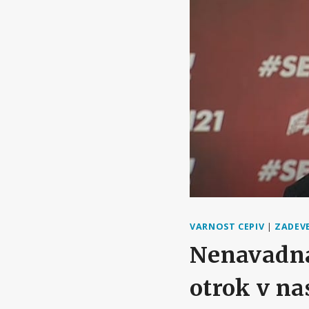
VARNOST CEPIV
|
ZADEVE
Nenavadna
otrok v nas