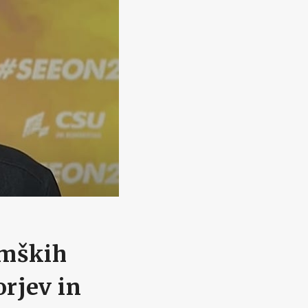
emških
orjev in