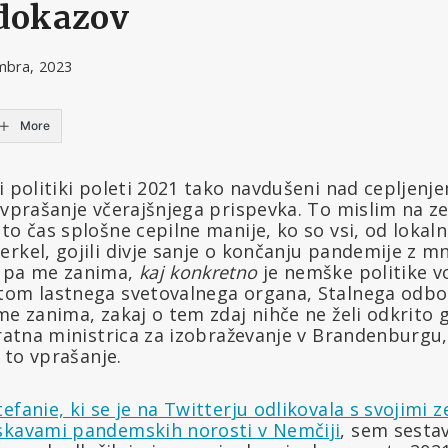
 dokazov
mbra, 2023
More
i politiki poleti 2021 tako navdušeni nad cepljenj
 vprašanje včerajšnjega prispevka. To mislim na ze
to čas splošne cepilne manije, ko so vsi, od lokal
erkel, gojili divje sanje o končanju pandemije z m
r pa me zanima,
kaj konkretno
je nemške politike v
tom lastnega svetovalnega organa, Stalnega odbor
me zanima, zakaj o tem zdaj nihče ne želi odkrito g
kratna ministrica za izobraževanje v Brandenburgu,
o to vprašanje.
tefanie, ki se je na Twitterju odlikovala s svojimi 
skavami pandemskih norosti v Nemčiji
, sem sestav