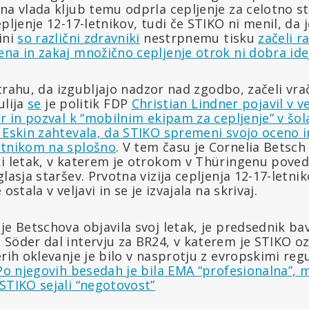
na vlada kljub temu odprla cepljenje za celotno s
epljenje 12-17-letnikov, tudi če STIKO ni menil, da 
ini
so različni zdravniki
nestrpnemu tisku
začeli r
na in zakaj množično cepljenje otrok ni dobra ide
 strahu, da izgubljajo nadzor nad zgodbo, začeli vr
julija
se
je politik FDP
Christian Lindner pojavil v 
er in pozval k “mobilnim ekipam za cepljenje” v šol
 Eskin zahtevala, da STIKO spremeni svojo oceno 
stnikom na splošno
. V tem času je Cornelia Betsch 
ki letak, v katerem je otrokom v Thüringenu poved
glasja staršev. Prvotna vizija cepljenja 12-17-letn
ostala v veljavi in se je izvajala na skrivaj.
je Betschova objavila svoj letak, je predsednik b
Söder dal intervju za BR24, v katerem je STIKO oz
rih oklevanje je bilo v nasprotju z evropskimi regul
Po njegovih besedah je bila EMA “profesionalna”,
STIKO sejali “negotovost”