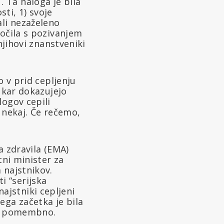
 Ta naloga je bila
sti, 1) svoje
ali nezaželeno
ročila s pozivanjem
njihovi znanstveniki
o v prid cepljenju
, kar dokazujejo
logov cepili
r nekaj. Če rečemo,
a zdravila (EMA)
tni minister za
 najstnikov.
ti “serijska
 najstniki cepljeni
ega začetka je bila
elo pomembno.