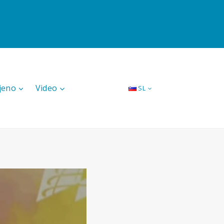
jeno
Video
SL