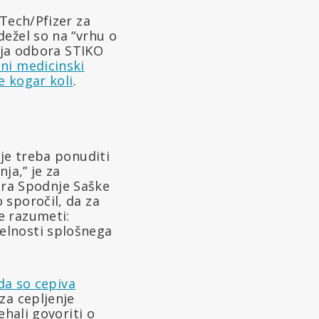
NTech/Pfizer za
ežel so na “vrhu o
odja odbora STIKO
sni medicinski
e kogar koli
.
 je treba ponuditi
ja,” je za
ra Spodnje Saške
 sporočil, da za
e razumeti:
selnosti splošnega
da so cepiva
 za cepljenje
ehali govoriti o