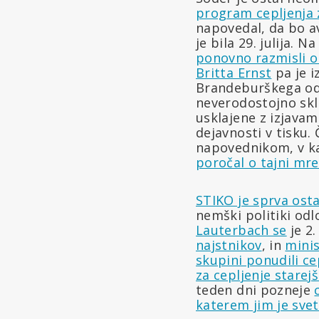
program cepljenja 
napovedal, da bo av
je bila 29. julija. N
ponovno razmisli o
Britta Ernst
pa je i
Brandeburškega odbo
neverodostojno skli
usklajene z izjavam
dejavnosti v tisku.
napovednikom, v kat
poročal o tajni mre
STIKO je sprva osta
nemški politiki odlo
Lauterbach se
je 2
najstnikov
, in
minis
skupini ponudili ce
za cepljenje starejš
teden dni pozneje
katerem jim je svet