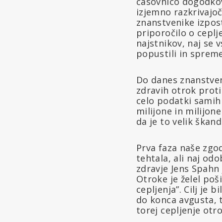
časovnico dogodkov
izjemno razkrivajoča
znanstvenike izpost
priporočilo o ceplj
najstnikov, naj se 
popustili in spreme
Do danes znanstveni
zdravih otrok proti
celo podatki samih 
milijone in milijon
da je to velik škand
Prva faza naše zgod
tehtala, ali naj od
zdravje Jens Spahn 
Otroke je želel pošil
cepljenja”. Cilj je bi
do konca avgusta, t
torej cepljenje ot