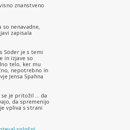
dvisno znanstveno
u so nenavadne,
javi zapisala
s Söder je s temi
e in izjave so
lno telo, ker mu
čno, nepotrebno in
avje Jensa Spahna
se je pritožil … da
vajo, da spremenijo
e vpliva s strani
hteval splošni