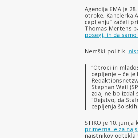
Agencija EMA je 28.
otroke. Kanclerka 
cepljenju” začeli p
Thomas Mertens p
posegi, in da samo 
Nemški politiki
nis
“Otroci in mlados
cepljenje – če je
Redaktionsnetzw
Stephan Weil (SP
zdaj ne bo izdal
“Dejstvo, da Sta
cepljenja šolskih
STIKO je 10. junija
primerna le za naj
najstnikov odtekla 