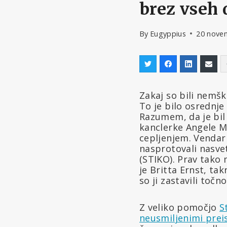
brez vseh
By
Eugyppius
20 nove
Zakaj so bili nemšk
To je bilo osrednje
Razumem, da je bil 
kanclerke Angele M
cepljenjem. Venda
nasprotovali nasve
(STIKO). Prav tako 
je Britta Ernst, ta
so ji zastavili točn
Z veliko pomočjo
S
neusmiljenimi prei