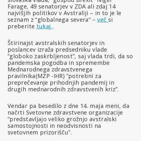
Farage, 49 senatorjev v ZDA ali zdaj 14
najvišjih politikov v Avstraliji – in to je le
seznam z “globalnega severa” –
več
si
preberite
tukaj
.
Štirinajst avstralskih senatorjev in
poslancev izraža predsedniku vlade
“globoko zaskrbljenost”, saj vlada trdi, da so
pandemska pogodba in spremembe
Mednarodnega zdravstvenega
pravilnika(MZP -IHR) “potrebni za
preprečevanje prihodnjih pandemij in
drugih mednarodnih zdravstvenih kriz”.
Vendar pa besedilo z dne 14. maja meni, da
načrti Svetovne zdravstvene organizacije
“predstavljajo veliko grožnjo avstralski
samostojnosti in neodvisnosti na
svetovnem prizorišču”.