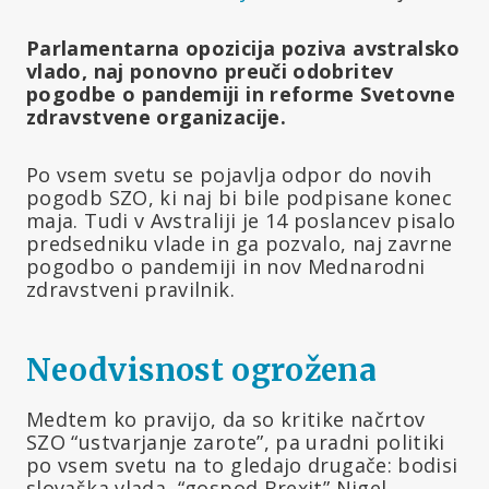
Parlamentarna opozicija poziva avstralsko
vlado, naj ponovno preuči odobritev
pogodbe o pandemiji in reforme Svetovne
zdravstvene organizacije.
Po vsem svetu se pojavlja odpor do novih
pogodb SZO, ki naj bi bile podpisane konec
maja. Tudi v Avstraliji je 14 poslancev pisalo
predsedniku vlade in ga pozvalo, naj zavrne
pogodbo o pandemiji in nov Mednarodni
zdravstveni pravilnik.
Neodvisnost ogrožena
Medtem ko pravijo, da so kritike načrtov
SZO “ustvarjanje zarote”, pa uradni politiki
po vsem svetu na to gledajo drugače: bodisi
slovaška vlada, “gospod Brexit” Nigel