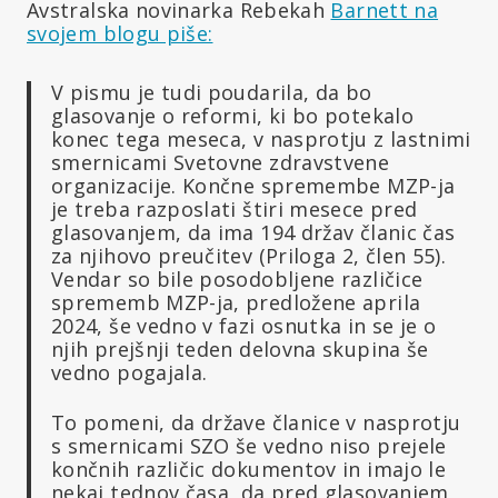
Avstralska novinarka Rebekah
Barnett na
svojem blogu piše:
V pismu je tudi poudarila, da bo
glasovanje o reformi, ki bo potekalo
konec tega meseca, v nasprotju z lastnimi
smernicami Svetovne zdravstvene
organizacije. Končne spremembe MZP-ja
je treba razposlati štiri mesece pred
glasovanjem, da ima 194 držav članic čas
za njihovo preučitev (Priloga 2, člen 55).
Vendar so bile posodobljene različice
sprememb MZP-ja, predložene aprila
2024, še vedno v fazi osnutka in se je o
njih prejšnji teden delovna skupina še
vedno pogajala.
To pomeni, da države članice v nasprotju
s smernicami SZO še vedno niso prejele
končnih različic dokumentov in imajo le
nekaj tednov časa, da pred glasovanjem