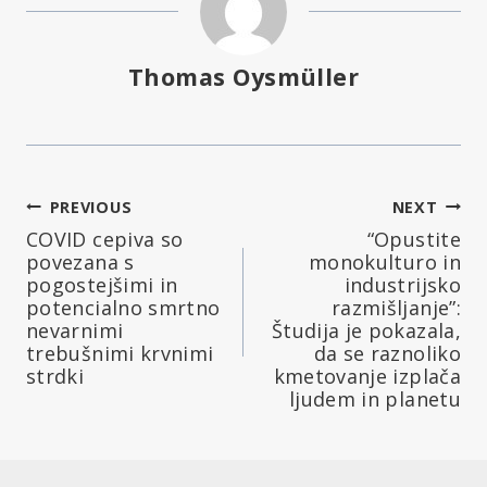
Thomas Oysmüller
Navigacija
PREVIOUS
NEXT
COVID cepiva so
“Opustite
prispevka
povezana s
monokulturo in
pogostejšimi in
industrijsko
potencialno smrtno
razmišljanje”:
nevarnimi
Študija je pokazala,
trebušnimi krvnimi
da se raznoliko
strdki
kmetovanje izplača
ljudem in planetu