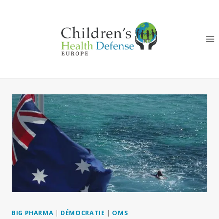
Aller
au
contenu
BIG PHARMA
|
DÉMOCRATIE
|
OMS