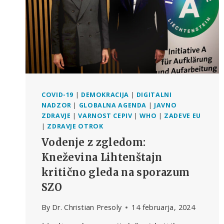
COVID-19
|
DEMOKRACIJA
|
DIGITALNI
NADZOR
|
GLOBALNA AGENDA
|
JAVNO
ZDRAVJE
|
VARNOST CEPIV
|
WHO
|
ZADEVE EU
|
ZDRAVJE OTROK
Vodenje z zgledom:
Kneževina Lihtenštajn
kritično gleda na sporazum
SZO
By
Dr. Christian Presoly
14 februarja, 2024