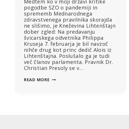
Medtem ko v moji državi kritike
pogodbe SZO o pandemiji in
sprememb Mednarodnega
zdravstvenega pravilnika skorajda
ne slišimo, je Kneževina Lihtenštajn
dober zgled: Na predavanju
švicarskega odvetnika Philippa
Kruseja 7. februarja je bil navzoč
nihče drug kot princ dedič Alois iz
Lihtenštajna. Poslušalo ga je tudi
več članov parlamenta. Pravnik Dr.
Christian Presoly se v…
VODENJE
READ MORE
Z
ZGLEDOM:
KNEŽEVINA
LIHTENŠTAJN
KRITIČNO
GLEDA
NA
SPORAZUM