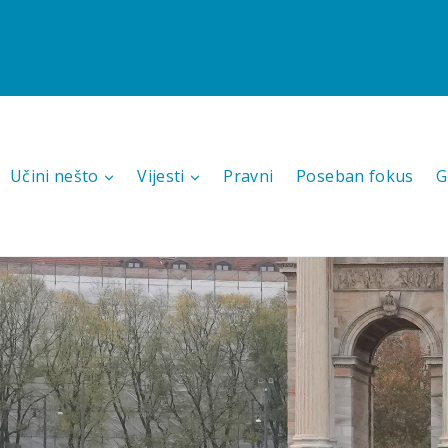
Učini nešto
Vijesti
Pravni
Poseban fokus
G