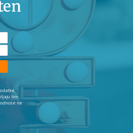
lten
podatke.
ljaju tim
e odnose na