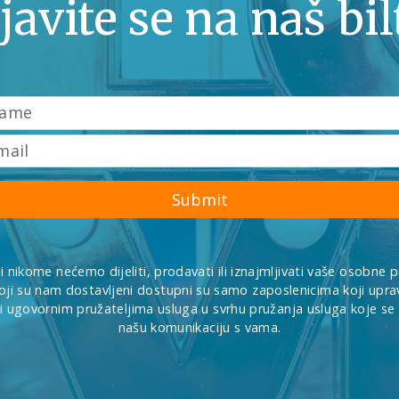
javite se na naš bi
Submit
i nikome nećemo dijeliti, prodavati ili iznajmljivati vaše osobne 
oji su nam dostavljeni dostupni su samo zaposlenicima koji uprav
 ugovornim pružateljima usluga u svrhu pružanja usluga koje s
našu komunikaciju s vama.