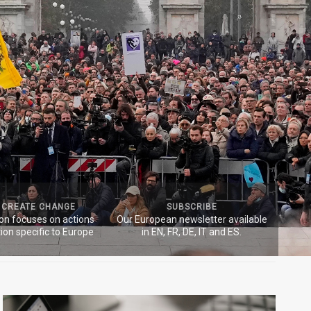
 CREATE CHANGE
SUBSCRIBE
ion focuses on actions
Our European newsletter available
ion specific to Europe
in EN, FR, DE, IT and ES.