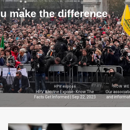
u make the difference
HPV exposé
HOW WE
HPV Vaccine Exposé- Know The
Our associat
um
Facts Get Informed | Sep 22, 2023
and informat