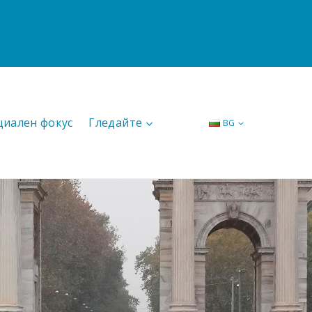
циален фокус
Гледайте
BG