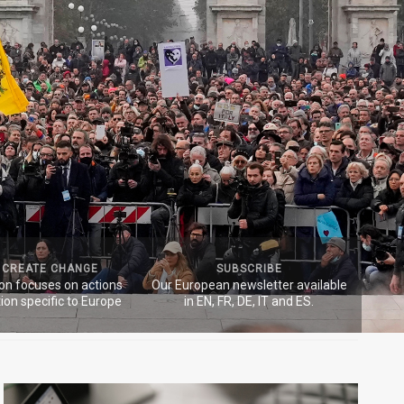
 CREATE CHANGE
SUBSCRIBE
ion focuses on actions
Our European newsletter available
ion specific to Europe
in EN, FR, DE, IT and ES.