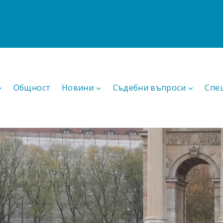
Общност
Новини
Съдебни въпроси
Спе