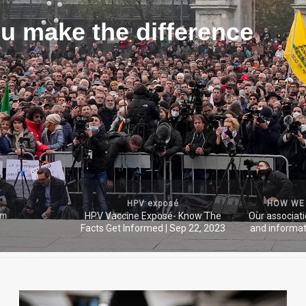
u make the difference
HPV exposé
HOW WE
HPV Vaccine Exposé- Know The
Our associat
um
Facts Get Informed | Sep 22, 2023
and informat