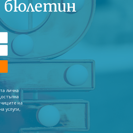
я бюлетин
та лична
достъпна
вчиците на
а услуги,