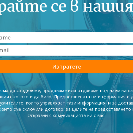
райте се в наши
Изпратете
няма да споделяме, продаваме или отдаваме под наем ваша
ция с когото и да било. Предоставената ни информация е 
лужителите, които управляват тази информация, и за доста
с които сме сключили договор, за целите на предоставянето н
свързани с комуникацията ни с вас.