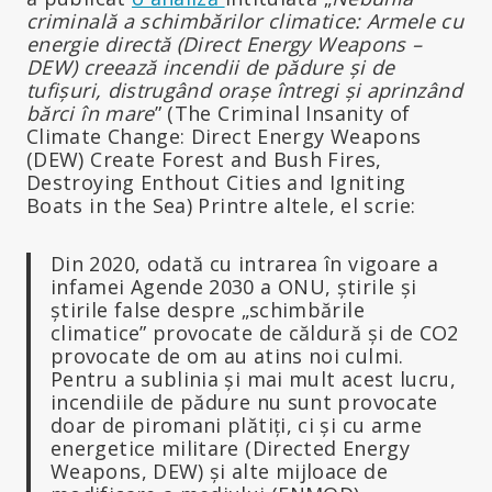
criminală a schimbărilor climatice: Armele cu
energie directă (Direct Energy Weapons –
DEW) creează incendii de pădure și de
tufișuri, distrugând orașe întregi și aprinzând
bărci în mare
” (The Criminal Insanity of
Climate Change: Direct Energy Weapons
(DEW) Create Forest and Bush Fires,
Destroying Enthout Cities and Igniting
Boats in the Sea) Printre altele, el scrie:
Din 2020, odată cu intrarea în vigoare a
infamei Agende 2030 a ONU, știrile și
știrile false despre „schimbările
climatice” provocate de căldură și de CO2
provocate de om au atins noi culmi.
Pentru a sublinia și mai mult acest lucru,
incendiile de pădure nu sunt provocate
doar de piromani plătiți, ci și cu arme
energetice militare (Directed Energy
Weapons, DEW) și alte mijloace de