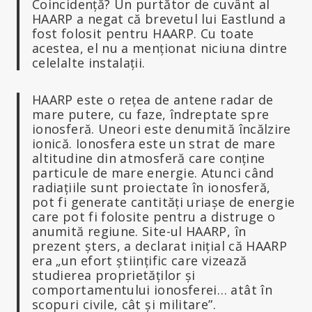
Coincidență? Un purtător de cuvânt al
HAARP a negat că brevetul lui Eastlund a
fost folosit pentru HAARP. Cu toate
acestea, el nu a menționat niciuna dintre
celelalte instalații.
HAARP este o rețea de antene radar de
mare putere, cu faze, îndreptate spre
ionosferă. Uneori este denumită încălzire
ionică. Ionosfera este un strat de mare
altitudine din atmosferă care conține
particule de mare energie. Atunci când
radiațiile sunt proiectate în ionosferă,
pot fi generate cantități uriașe de energie
care pot fi folosite pentru a distruge o
anumită regiune. Site-ul HAARP, în
prezent șters, a declarat inițial că HAARP
era „un efort științific care vizează
studierea proprietăților și
comportamentului ionosferei… atât în
scopuri civile, cât și militare”.