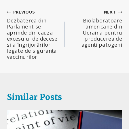
Navigare
PREVIOUS
NEXT
Dezbaterea din
Biolaboratoare
în
Parlament se
americane din
aprinde din cauza
Ucraina pentru
articole
excesului de decese
producerea de
și a îngrijorărilor
agenți patogeni
legate de siguranța
vaccinurilor
Similar Posts