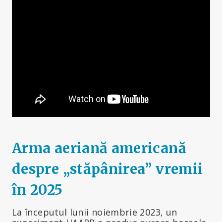
Arma aeriană americană
despre „stăpânirea” vremii
în 2025
La începutul lunii noiembrie 2023, un