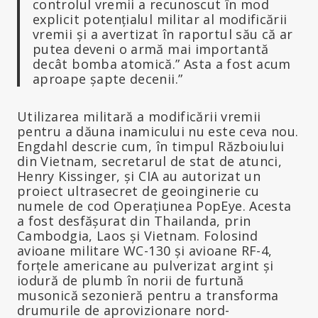
controlul vremii a recunoscut în mod
explicit potențialul militar al modificării
vremii și a avertizat în raportul său că ar
putea deveni o armă mai importantă
decât bomba atomică.” Asta a fost acum
aproape șapte decenii.”
Utilizarea militară a modificării vremii
pentru a dăuna inamicului nu este ceva nou.
Engdahl descrie cum, în timpul Războiului
din Vietnam, secretarul de stat de atunci,
Henry Kissinger, și CIA au autorizat un
proiect ultrasecret de geoinginerie cu
numele de cod Operațiunea PopEye. Acesta
a fost desfășurat din Thailanda, prin
Cambodgia, Laos și Vietnam. Folosind
avioane militare WC-130 și avioane RF-4,
forțele americane au pulverizat argint și
iodură de plumb în norii de furtună
musonică sezonieră pentru a transforma
drumurile de aprovizionare nord-