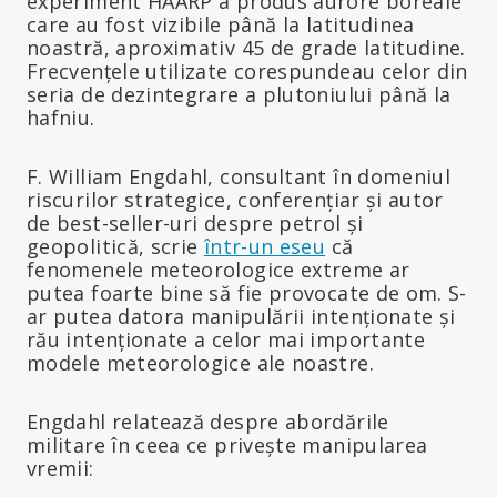
experiment HAARP a produs aurore boreale
care au fost vizibile până la latitudinea
noastră, aproximativ 45 de grade latitudine.
Frecvențele utilizate corespundeau celor din
seria de dezintegrare a plutoniului până la
hafniu.
F. William Engdahl, consultant în domeniul
riscurilor strategice, conferențiar și autor
de best-seller-uri despre petrol și
geopolitică, scrie
într-un eseu
că
fenomenele meteorologice extreme ar
putea foarte bine să fie provocate de om. S-
ar putea datora manipulării intenționate și
rău intenționate a celor mai importante
modele meteorologice ale noastre.
Engdahl relatează despre abordările
militare în ceea ce privește manipularea
vremii: