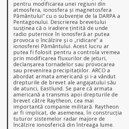
pentru modificarea unei regiuni din
atmosfera, ionosfera și magnetosfera
Pământului” cu o subvenție de la DARPA a
Pentagonului. Descrierea brevetului
susținea că o iradiere țintită de unde
radio puternice în ionosferă ar putea
provoca o încălzire și o „ridicare” a
ionosferei Pământului. Acest lucru ar
putea fi folosit pentru a controla vremea
prin modificarea fluxurilor de jeturi,
declanșarea tornadelor sau provocarea
sau prevenirea precipitațiilor. ARCO a
abordat armata americană și i-a vândut
drepturile de brevet ale angajatului său
de atunci, Eastlund. Se pare că armata
americană a transmis apoi drepturile de
brevet către Raytheon, cea mai
importantă companie militară. Raytheon
ar fi implicat, de asemenea, în construcția
tuturor sistemelor radar majore de
încălzire ionosferică din întreaga lume.