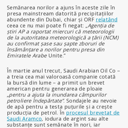
Semănarea norilor a ajuns în aceste zile în
presa mainstream datorită precipitațiilor
abundente din Dubai, chiar și ORF
relatând
ceea ce nu mai poate fi negat: „
Agenția de
știri AP a raportat miercuri că meteorologii
de la autoritatea meteorologică a țării (NCM)
au confirmat șase sau șapte zboruri de
însămânțare a norilor pentru presa din
Emiratele Arabe
Unite.”
În martie anul trecut, Saudi Arabian Oil Co –
a treia cea mai valoroasă companie cotată
la bursă din lume – a primit un brevet
american pentru generarea de ploaie
„pentru a ajuta la inundarea câmpurilor
petroliere îndepărtate”
. Sondajele au nevoie
de apă pentru a testa puțurile și a crește
producția de petrol. În
procesul brevetat de
Saudi Aramco
, iodura de argint sau alte
substanțe sunt semănate în nori, iar