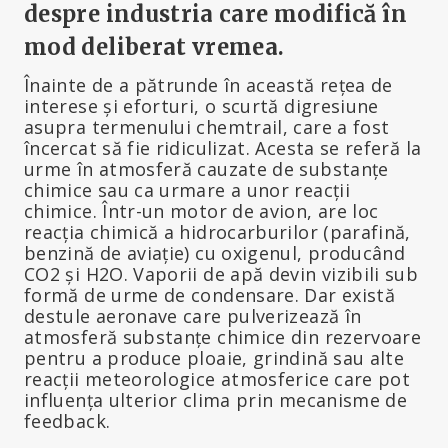
despre industria care modifică în
mod deliberat vremea.
Înainte de a pătrunde în această rețea de
interese și eforturi, o scurtă digresiune
asupra termenului chemtrail, care a fost
încercat să fie ridiculizat. Acesta se referă la
urme în atmosferă cauzate de substanțe
chimice sau ca urmare a unor reacții
chimice. Într-un motor de avion, are loc
reacția chimică a hidrocarburilor (parafină,
benzină de aviație) cu oxigenul, producând
CO2 și H2O. Vaporii de apă devin vizibili sub
formă de urme de condensare. Dar există
destule aeronave care pulverizează în
atmosferă substanțe chimice din rezervoare
pentru a produce ploaie, grindină sau alte
reacții meteorologice atmosferice care pot
influența ulterior clima prin mecanisme de
feedback.