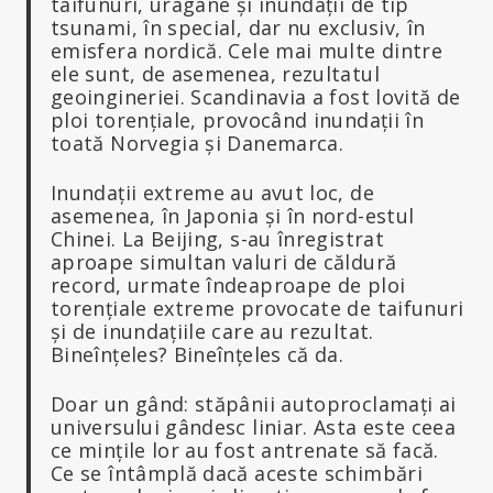
taifunuri, uragane și inundații de tip
tsunami, în special, dar nu exclusiv, în
emisfera nordică. Cele mai multe dintre
ele sunt, de asemenea, rezultatul
geoingineriei. Scandinavia a fost lovită de
ploi torențiale, provocând inundații în
toată Norvegia și Danemarca.
Inundații extreme au avut loc, de
asemenea, în Japonia și în nord-estul
Chinei. La Beijing, s-au înregistrat
aproape simultan valuri de căldură
record, urmate îndeaproape de ploi
torențiale extreme provocate de taifunuri
și de inundațiile care au rezultat.
Bineînțeles? Bineînțeles că da.
Doar un gând: stăpânii autoproclamați ai
universului gândesc liniar. Asta este ceea
ce mințile lor au fost antrenate să facă.
Ce se întâmplă dacă aceste schimbări