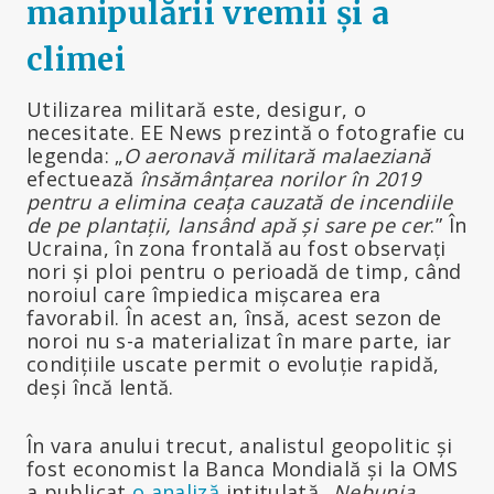
manipulării vremii și a
climei
Utilizarea militară este, desigur, o
necesitate. EE News prezintă o fotografie cu
legenda: „
O aeronavă militară malaeziană
efectuează
însămânțarea norilor
în 2019
pentru a elimina ceața cauzată de incendiile
de pe plantații, lansând apă și sare pe cer
.” În
Ucraina, în zona frontală au fost observați
nori și ploi pentru o perioadă de timp, când
noroiul care împiedica mișcarea era
favorabil. În acest an, însă, acest sezon de
noroi nu s-a materializat în mare parte, iar
condițiile uscate permit o evoluție rapidă,
deși încă lentă.
În vara anului trecut, analistul geopolitic și
fost economist la Banca Mondială și la OMS
a publicat
o analiză
intitulată „
Nebunia