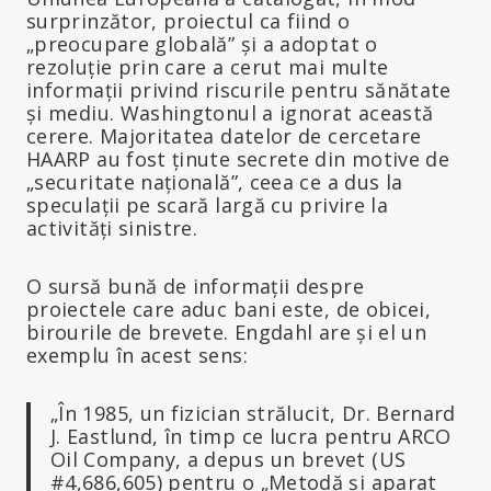
surprinzător, proiectul ca fiind o
„preocupare globală” și a adoptat o
rezoluție prin care a cerut mai multe
informații privind riscurile pentru sănătate
și mediu. Washingtonul a ignorat această
cerere. Majoritatea datelor de cercetare
HAARP au fost ținute secrete din motive de
„securitate națională”, ceea ce a dus la
speculații pe scară largă cu privire la
activități sinistre.
O sursă bună de informații despre
proiectele care aduc bani este, de obicei,
birourile de brevete. Engdahl are și el un
exemplu în acest sens:
„În 1985, un fizician strălucit, Dr. Bernard
J. Eastlund, în timp ce lucra pentru ARCO
Oil Company, a depus un brevet (US
#4,686,605) pentru o „Metodă și aparat