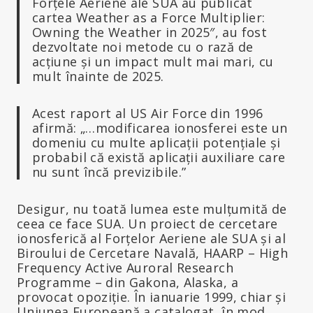
Forțele Aeriene ale SUA au publicat
cartea Weather as a Force Multiplier:
Owning the Weather in 2025″, au fost
dezvoltate noi metode cu o rază de
acțiune și un impact mult mai mari, cu
mult înainte de 2025.
Acest raport al US Air Force din 1996
afirmă: „…modificarea ionosferei este un
domeniu cu multe aplicații potențiale și
probabil că există aplicații auxiliare care
nu sunt încă previzibile.”
Desigur, nu toată lumea este mulțumită de
ceea ce face SUA. Un proiect de cercetare
ionosferică al Forțelor Aeriene ale SUA și al
Biroului de Cercetare Navală, HAARP – High
Frequency Active Auroral Research
Programme – din Gakona, Alaska, a
provocat opoziție. În ianuarie 1999, chiar și
Uniunea Europeană a catalogat, în mod