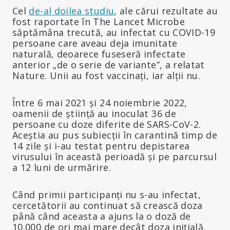
Cel
de-al doilea studiu
, ale cărui rezultate au
fost raportate în The Lancet Microbe
săptămâna trecută, au infectat cu COVID-19
persoane care aveau deja imunitate
naturală, deoarece fuseseră infectate
anterior „de o serie de variante”, a relatat
Nature. Unii au fost vaccinați, iar alții nu.
Între 6 mai 2021 și 24 noiembrie 2022,
oamenii de știință au inoculat 36 de
persoane cu doze diferite de SARS-CoV-2.
Aceștia au pus subiecții în carantină timp de
14 zile și i-au testat pentru depistarea
virusului în această perioadă și pe parcursul
a 12 luni de urmărire.
Când primii participanți nu s-au infectat,
cercetătorii au continuat să crească doza
până când aceasta a ajuns la o doză de
10.000 de ori mai mare decât doza inițială.