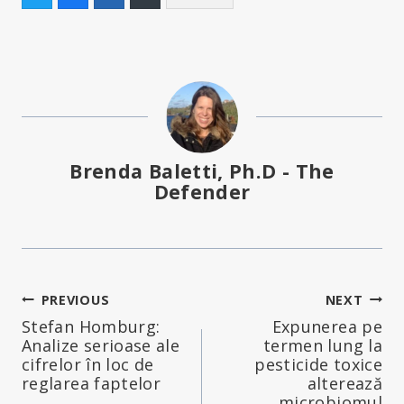
Brenda Baletti, Ph.D - The
Defender
Navigare
PREVIOUS
NEXT
Stefan Homburg:
Expunerea pe
în
Analize serioase ale
termen lung la
cifrelor în loc de
pesticide toxice
articole
reglarea faptelor
alterează
microbiomul