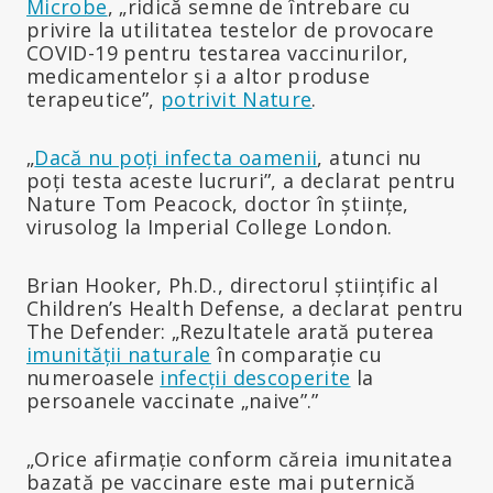
Microbe
, „ridică semne de întrebare cu
privire la utilitatea testelor de provocare
COVID-19 pentru testarea vaccinurilor,
medicamentelor și a altor produse
terapeutice”,
potrivit Nature
.
„
Dacă nu poți infecta oamenii
, atunci nu
poți testa aceste lucruri”, a declarat pentru
Nature Tom Peacock, doctor în științe,
virusolog la Imperial College London.
Brian Hooker, Ph.D., directorul științific al
Children’s Health Defense, a declarat pentru
The Defender: „Rezultatele arată puterea
imunității naturale
în comparație cu
numeroasele
infecții descoperite
la
persoanele vaccinate „naive”.”
„Orice afirmație conform căreia imunitatea
bazată pe vaccinare este mai puternică