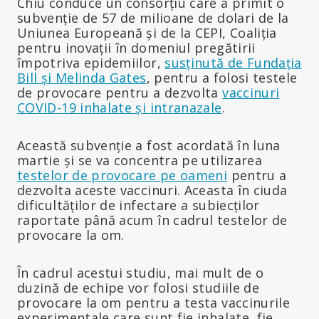
Chiu conduce un consorțiu care a primit o
subvenție de 57 de milioane de dolari de la
Uniunea Europeană și de la CEPI, Coaliția
pentru inovații în domeniul pregătirii
împotriva epidemiilor,
susținută de Fundația
Bill și Melinda Gates
, pentru a folosi testele
de provocare pentru a dezvolta
vaccinuri
COVID-19 inhalate și intranazale
.
Această subvenție a fost acordată în luna
martie și se va concentra pe utilizarea
testelor de provocare pe oameni
pentru a
dezvolta aceste vaccinuri. Aceasta în ciuda
dificultăților de infectare a subiecților
raportate până acum în cadrul testelor de
provocare la om.
În cadrul acestui studiu, mai mult de o
duzină de echipe vor folosi studiile de
provocare la om pentru a testa vaccinurile
experimentale care sunt fie inhalate, fie