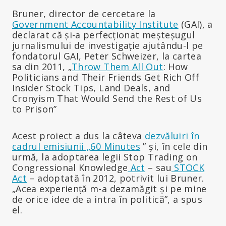
Bruner, director de cercetare la
Government Accountability Institute
(GAI), a
declarat că și-a perfecționat meșteșugul
jurnalismului de investigație ajutându-l pe
fondatorul GAI, Peter Schweizer, la cartea
sa din 2011, „
Throw Them All Out
: How
Politicians and Their Friends Get Rich Off
Insider Stock Tips, Land Deals, and
Cronyism That Would Send the Rest of Us
to Prison”
Acest proiect a dus la câteva
dezvăluiri în
cadrul emisiunii „60 Minutes
” și, în cele din
urmă, la adoptarea legii Stop Trading on
Congressional Knowledge
Act
– sau
STOCK
Act
– adoptată în 2012, potrivit lui Bruner.
„Acea experiență m-a dezamăgit și pe mine
de orice idee de a intra în politică”, a spus
el.