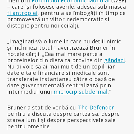
membrii
Forumului Economic Mondial
(WEF)
– care își folosesc averile, adesea sub masca
filantropiei
, pentru a se îmbogăți în timp ce
promovează un viitor nedemocratic și
distopic pentru noi ceilalți.
„Imaginați-vă o lume în care nu dețiii nimic
și închiriezi totul”, avertizează Bruner în
notele cărții. „Cea mai mare parte a
proteinelor din dieta ta provine din
gândaci
.
Nu ai voie să ai mai mult de un copil, iar
datele tale financiare și medicale sunt
transferate instantaneu către o bază de
date guvernamentală centralizată prin
intermediul unui
microcip subdermal
.”
Bruner a stat de vorbă cu
The Defender
pentru a discuta despre cartea sa, despre
starea lumii și despre perspectivele sale
pentru omenire.