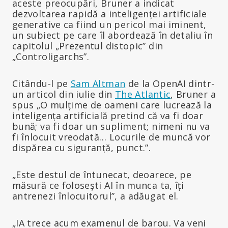
aceste preocupări, Bruner a indicat
dezvoltarea rapidă a inteligenței artificiale
generative ca fiind un pericol mai iminent,
un subiect pe care îl abordează în detaliu în
capitolul „Prezentul distopic” din
„Controligarchs”.
Citându-l pe
Sam Altman
de la OpenAI dintr-
un articol din iulie din
The Atlantic
, Bruner a
spus „O mulțime de oameni care lucrează la
inteligența artificială pretind că va fi doar
bună; va fi doar un supliment; nimeni nu va
fi înlocuit vreodată… Locurile de muncă vor
dispărea cu siguranță, punct.”.
„Este destul de întunecat, deoarece, pe
măsură ce folosești AI în munca ta, îți
antrenezi înlocuitorul”, a adăugat el.
„IA trece acum examenul de barou. Va veni