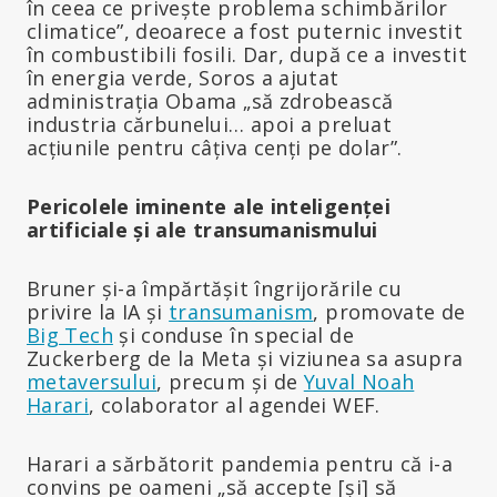
în ceea ce privește problema schimbărilor
climatice”, deoarece a fost puternic investit
în combustibili fosili. Dar, după ce a investit
în energia verde, Soros a ajutat
administrația Obama „să zdrobească
industria cărbunelui… apoi a preluat
acțiunile pentru câțiva cenți pe dolar”.
Pericolele iminente ale inteligenței
artificiale și ale transumanismului
Bruner și-a împărtășit îngrijorările cu
privire la IA și
transumanism
, promovate de
Big Tech
și conduse în special de
Zuckerberg de la Meta și viziunea sa asupra
metaversului
, precum și de
Yuval Noah
Harari
, colaborator al agendei WEF.
Harari a sărbătorit pandemia pentru că i-a
convins pe oameni „să accepte [și] să