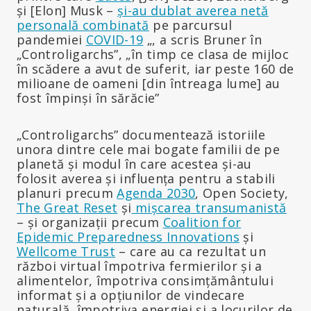
și [Elon] Musk –
și-au dublat averea netă
personală combinată
pe parcursul
pandemiei
COVID-19
„, a scris Bruner în
„Controligarchs”, „în timp ce clasa de mijloc
în scădere a avut de suferit, iar peste 160 de
milioane de oameni [din întreaga lume] au
fost împinși în sărăcie”
„Controligarchs” documentează istoriile
unora dintre cele mai bogate familii de pe
planetă și modul în care acestea și-au
folosit averea și influența pentru a stabili
planuri precum
Agenda 2030
, Open Society,
The Great Reset
și
mișcarea transumanistă
– și organizații precum
Coalition for
Epidemic Preparedness Innovations
și
Wellcome Trust
– care au ca rezultat un
război virtual împotriva fermierilor și a
alimentelor, împotriva consimțământului
informat și a opțiunilor de vindecare
naturală, împotriva energiei și a locurilor de