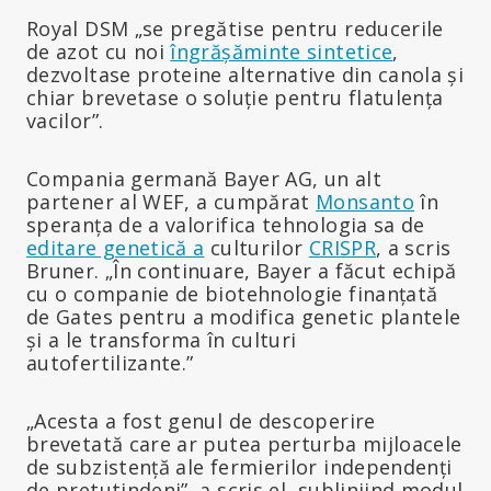
Royal DSM „se pregătise pentru reducerile
de azot cu noi
îngrășăminte sintetice
,
dezvoltase proteine alternative din canola și
chiar brevetase o soluție pentru flatulența
vacilor”.
Compania germană Bayer AG, un alt
partener al WEF, a cumpărat
Monsanto
în
speranța de a valorifica tehnologia sa de
editare genetică a
culturilor
CRISPR
, a scris
Bruner. „În continuare, Bayer a făcut echipă
cu o companie de biotehnologie finanțată
de Gates pentru a modifica genetic plantele
și a le transforma în culturi
autofertilizante.”
„Acesta a fost genul de descoperire
brevetată care ar putea perturba mijloacele
de subzistență ale fermierilor independenți
de pretutindeni”, a scris el, subliniind modul