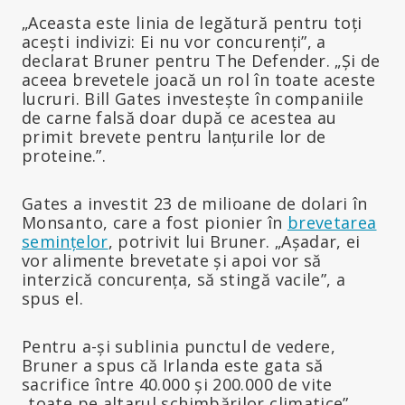
„Aceasta este linia de legătură pentru toți
acești indivizi: Ei nu vor concurenți”, a
declarat Bruner pentru The Defender. „Și de
aceea brevetele joacă un rol în toate aceste
lucruri. Bill Gates investește în companiile
de carne falsă doar după ce acestea au
primit brevete pentru lanțurile lor de
proteine.”.
Gates a investit 23 de milioane de dolari în
Monsanto, care a fost pionier în
brevetarea
semințelor
, potrivit lui Bruner. „Așadar, ei
vor alimente brevetate și apoi vor să
interzică concurența, să stingă vacile”, a
spus el.
Pentru a-și sublinia punctul de vedere,
Bruner a spus că Irlanda este gata să
sacrifice între 40.000 și 200.000 de vite
„toate pe altarul schimbărilor climatice”.