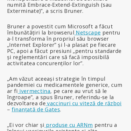
numită Embrace-Extend-Extinguish (sau
Exterminate)”, a scris Bruner.
Bruner a povestit cum Microsoft a făcut
îmbunătățiri la browserul
Netscape
pentru
a-l transforma în propriul său browser
„Internet Explorer” și l-a plasat pe fiecare
PC, apoi a făcut presiuni „pentru standarde
și reglementări care să facă imposibilă
activitatea concurenților lor”.
„Am văzut aceeași strategie în timpul
pandemiei cu medicamentele generice, cum
ar fi
ivermectina
, pe care au vrut să le
îngroape”, a spus Bruner, referindu-se la
dezvoltarea de
vaccinuri cu viteză de război
–
finanțată de Gates
.
„Ei vor chiar și
produse cu ARNm
pentru a
înlocui vaccinurile existente și alte