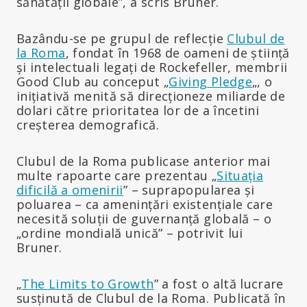
sănătății globale”, a scris Bruner.
Bazându-se pe grupul de reflecție
Clubul de
la Roma
, fondat în 1968 de oameni de știință
și intelectuali legați de Rockefeller, membrii
Good Club au conceput „
Giving Pledge
„, o
inițiativă menită să direcționeze miliarde de
dolari către prioritatea lor de a încetini
creșterea demografică.
Clubul de la Roma publicase anterior mai
multe rapoarte care prezentau „
Situația
dificilă a omenirii
” – suprapopularea și
poluarea – ca amenințări existențiale care
necesită soluții de guvernanță globală – o
„ordine mondială unică” – potrivit lui
Bruner.
„
The Limits to Growth
” a fost o altă lucrare
susținută de Clubul de la Roma. Publicată în