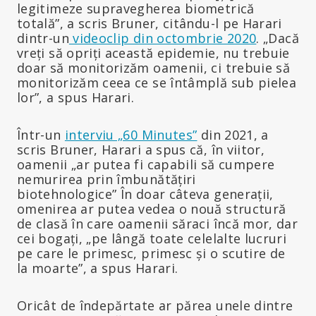
legitimeze supravegherea biometrică
totală”, a scris Bruner, citându-l pe Harari
dintr-un
videoclip din octombrie 2020
. „Dacă
vreți să opriți această epidemie, nu trebuie
doar să monitorizăm oamenii, ci trebuie să
monitorizăm ceea ce se întâmplă sub pielea
lor”, a spus Harari.
Într-un
interviu „60 Minutes”
din 2021, a
scris Bruner, Harari a spus că, în viitor,
oamenii „ar putea fi capabili să cumpere
nemurirea prin îmbunătățiri
biotehnologice” În doar câteva generații,
omenirea ar putea vedea o nouă structură
de clasă în care oamenii săraci încă mor, dar
cei bogați, „pe lângă toate celelalte lucruri
pe care le primesc, primesc și o scutire de
la moarte”, a spus Harari.
Oricât de îndepărtate ar părea unele dintre