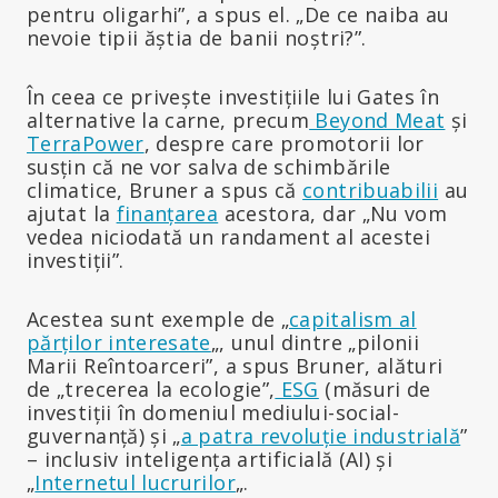
pentru oligarhi”, a spus el. „De ce naiba au
nevoie tipii ăștia de banii noștri?”.
În ceea ce privește investițiile lui Gates în
alternative la carne, precum
Beyond Meat
și
TerraPower
, despre care promotorii lor
susțin că ne vor salva de schimbările
climatice, Bruner a spus că
contribuabilii
au
ajutat la
finanțarea
acestora, dar „Nu vom
vedea niciodată un randament al acestei
investiții”.
Acestea sunt exemple de „
capitalism al
părților interesate
„, unul dintre „pilonii
Marii Reîntoarceri”, a spus Bruner, alături
de „trecerea la ecologie”,
ESG
(măsuri de
investiții în domeniul mediului-social-
guvernanță) și „
a patra revoluție industrială
”
– inclusiv inteligența artificială (AI) și
„
Internetul lucrurilor
„.