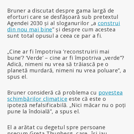
Bruner a discutat despre gama largă de
eforturi care se desfășoară sub pretextul
Agendei 2030 și al sloganurilor „a
construi
din nou mai bine
” și despre cum acestea
sunt total opusul a ceea ce par a fi.
„Cine ar fi împotriva ‘reconstruirii mai
bune’? ‘Verde’ – cine ar fi împotriva „verde”?
Adică, nimeni nu vrea să trăiască pe o
planetă murdară, nimeni nu vrea poluare”, a
spus el.
Bruner consideră că problema cu
povestea
schimbărilor climatice
este că este o
ipoteză nefalsificabilă. „Nici măcar nu o poți
pune la îndoială”, a spus el.
El a arătat cu degetul spre persoane
precum Greta Thunberg, care „își iau