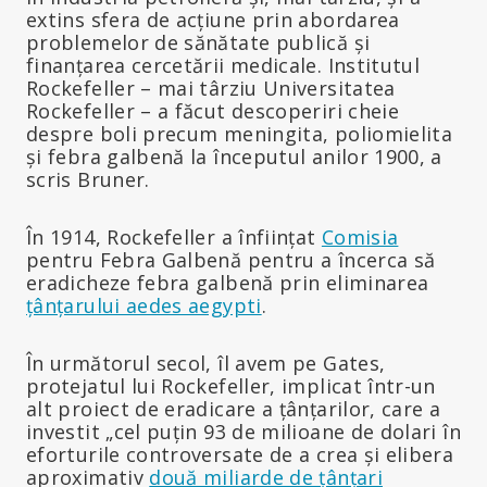
extins sfera de acțiune prin abordarea
problemelor de sănătate publică și
finanțarea cercetării medicale. Institutul
Rockefeller – mai târziu Universitatea
Rockefeller – a făcut descoperiri cheie
despre boli precum meningita, poliomielita
și febra galbenă la începutul anilor 1900, a
scris Bruner.
În 1914, Rockefeller a înființat
Comisia
pentru Febra Galbenă pentru a încerca să
eradicheze febra galbenă prin eliminarea
țânțarului aedes aegypti
.
În următorul secol, îl avem pe Gates,
protejatul lui Rockefeller, implicat într-un
alt proiect de eradicare a țânțarilor, care a
investit „cel puțin 93 de milioane de dolari în
eforturile controversate de a crea și elibera
aproximativ
două miliarde de țânțari