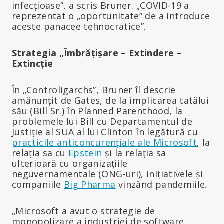
infecțioase”, a scris Bruner. „COVID-19 a
reprezentat o „oportunitate” de a introduce
aceste panacee tehnocratice”.
Strategia „Îmbrățișare – Extindere –
Extincție
În „Controligarchs”, Bruner îl descrie
amănunțit de Gates, de la implicarea tatălui
său (Bill Sr.) în Planned Parenthood, la
problemele lui Bill cu Departamentul de
Justiție al SUA al lui Clinton în legătură cu
practicile anticoncurențiale ale Microsoft
, la
relația sa cu
Epstein
și la relația sa
ulterioară cu organizațiile
neguvernamentale (ONG-uri), inițiativele și
companiile
Big Pharma
vinzând pandemiile.
„Microsoft a avut o strategie de
monopolizare a industriei de software