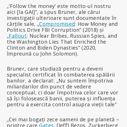
„‘Follow the money’ este motto-ul nostru
aici [la GAI]”, a spus Bruner, ale cărui
investigații ulterioare sunt documentate în
cărțile sale, „
Compromised
: How Money and
Politics Drive FBI Corruption” (2018) și
„
Fallout
: Nuclear Bribes, Russian Spies, and
the Washington Lies That Enriched the
Clinton and Biden Dynasties” (2020,
împreună cu John Solomon).
Bruner, care studiază pentru a deveni
specialist certificat în combaterea spălării
banilor, a declarat: „Nu suntem împotriva
miliardarilor din punct de vedere
conceptual, ci doar împotriva celor care vor
să își folosească banii, puterea și influența
pentru a exercita control asupra vieții tale”
„Cei mai bogați zece oameni de pe planetă –
printre care
Gates
, [Jeff] Bezos, Zuckerberg