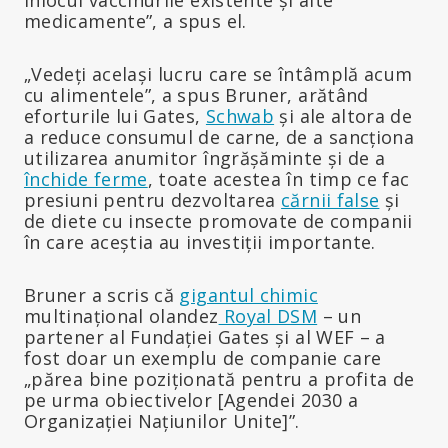
medicamente”, a spus el.
„Vedeți același lucru care se întâmplă acum
cu alimentele”, a spus Bruner, arătând
eforturile lui Gates,
Schwab
și ale altora de
a reduce consumul de carne, de a sancționa
utilizarea anumitor îngrășăminte și de a
închide ferme
, toate acestea în timp ce fac
presiuni pentru dezvoltarea
cărnii false
și
de diete cu insecte promovate de companii
în care aceștia au investiții importante.
Bruner a scris că
gigantul chimic
multinațional olandez
Royal DSM
– un
partener al Fundației Gates și al WEF – a
fost doar un exemplu de companie care
„părea bine poziționată pentru a profita de
pe urma obiectivelor [Agendei 2030 a
Organizației Națiunilor Unite]”.