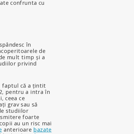
oate confrunta cu
ăspândesc în
acoperitoarele de
 de mult timp și a
diilor privind
faptul că a țintit
, pentru a intra în
i, ceea ce
ați grav sau să
le studiilor
nsmitere foarte
 copii au un risc mai
e
anterioare
bazate