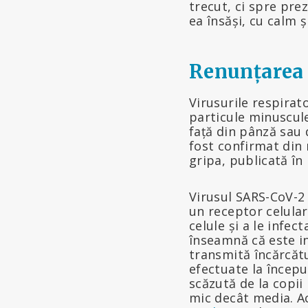
trecut, ci spre pre
ea însăși, cu calm ș
Renunțarea 
Virusurile respirat
particule minuscule
față din pânză sau 
fost confirmat din
gripa, publicată în
Virusul SARS-CoV-2 
un receptor celular
celule și a le infec
înseamnă că este in
transmită încărcătur
efectuate la încep
scăzută de la copii 
mic decât media. A