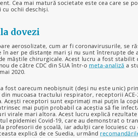
zent. Cea mai matură societate este cea care se p
i cu ochii deschiși.
la dovezi
oare aerosolizate, cum ar fi coronavirusurile, se r
 în aer pe distanțe mari și nu sunt întrerupte de 
de măștile chirurgicale. Acest lucru a fost stabilit
 nou de către CDC din SUA într-o
meta-analiză
a stu
 mai 2020.
a fost oarecum neobișnuit (deși nu este unic) prin 
 din mucoasa tractului respirator, receptorii ACE-2
ta. Acești receptori sunt exprimați mai puțin la copi
trinsec mai puțin probabil ca aceștia să fie infect
i virale mari altora. Acest lucru explică rezultate
utul epidemiei Covid-19, care au demonstrat o tra
la profesorii de școală, iar adulții care locuiesc cu
ceasta explică de ce Suedia, urmând
recomandăril