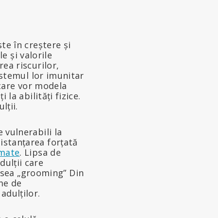
ste în creștere și
 și valorile
rea riscurilor,
Sistemul lor imunitar
care vor modela
 la abilități fizice.
lții.
 vulnerabili la
distanțarea forțată
mate
. Lipsa de
dulții care
esea „grooming” Din
rme de
adulților.