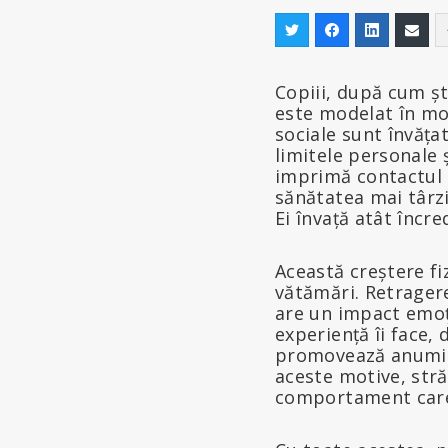
Copiii, după cum ști
este modelat în mod
sociale sunt învățat
limitele personale ș
imprimă contactul 
sănătatea mai târziu 
Ei învață atât încre
Această creștere fiz
vătămări. Retragere
are un impact emoți
experiență îi face,
promovează anumite
aceste motive, stră
comportament care a