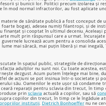
fesorii și bunicii lor. Politici precum izolarea și r
te în mod normal infractorilor, au fost aplicate uno
n materie de sănătate publică a fost conceput de 
foarte bogați, adesea numiți filantropi, și de insti
au finanțat și cooptat în ultimul deceniu. Aceleași
arte mult prin răspunsul care a urmat. Încurajate
, guvernele lucrează acum pentru a consolida ace
 lume mai săracă, mai puțin liberă și mai inegală, î
scutate în spațiul public, strategiile de direcționar
sfacția adulților nu sunt noi. Cu toate acestea, es
rnește dezgust. Acum putem înțelege mai bine, d
tfel de acțiuni se pot insinua într-o societate și p
erului său. Oamenilor le este ușor să condamne tr
 ceară reparații pentru sclavia din trecut, în tim
 produse prin
sclavia
actuală a copiilor, sau să
con
asupra copiilor din trecut, în timp ce le îngăduie a
propriilor instituții
.
Dietrich Bonhoeffer
nu ne cer