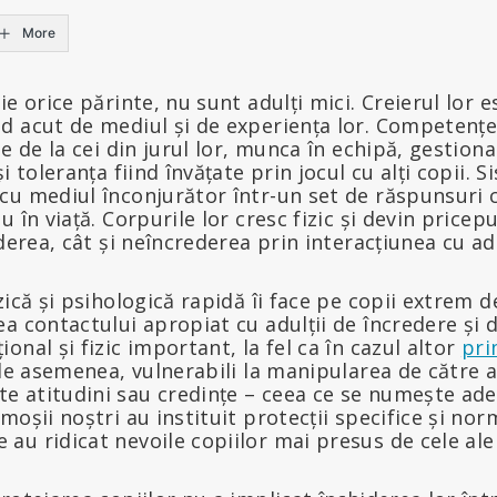
More
e orice părinte, nu sunt adulți mici. Creierul lor e
 acut de mediul și de experiența lor. Competențele
e de la cei din jurul lor, munca în echipă, gestiona
i toleranța fiind învățate prin jocul cu alți copii. 
cu mediul înconjurător într-un set de răspunsuri 
în viață. Corpurile lor cresc fizic și devin pricepuți
derea, cât și neîncrederea prin interacțiunea cu adu
ică și psihologică rapidă îi face pe copii extrem de
a contactului apropiat cu adulții de încredere și 
onal și fizic important, la fel ca în cazul altor
pri
 de asemenea, vulnerabili la manipularea de către a
 atitudini sau credințe – ceea ce se numește ad
moșii noștri au instituit protecții specifice și no
u ridicat nevoile copiilor mai presus de cele ale 