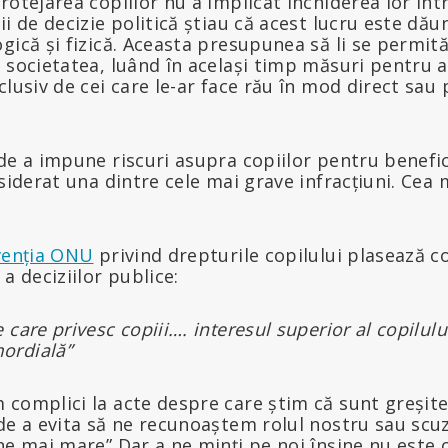
rotejarea copiilor nu a implicat închiderea lor într
ii de decizie politică știau că acest lucru este dă
gică și fizică. Aceasta presupunea să li se permită 
 societatea, luând în același timp măsuri pentru a
clusiv de cei care le-ar face rău în mod direct sau
de a impune riscuri asupra copiilor pentru benefic
siderat una dintre cele mai grave infracțiuni. Cea m
enția ONU
privind drepturile copilului plasează co
a deciziilor publice:
e care privesc copiii…. interesul superior al copilulu
mordială”
 complici la acte despre care știm că sunt greșit
de a evita să ne recunoaștem rolul nostru sau scu
ne mai mare” Dar a ne minți pe noi înșine nu este