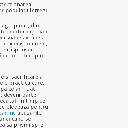
estricționarea
r populații întregi.
un grup mic, dar
tuții internaționale
 persoane aveau să
 de aceiași oameni,
ste răspunsuri
n care toți copiii
e și sacrificare a
te o practică care,
upă ce am luat
ot deveni parte
ecutul, în timp ce
p ce pledează pentru
damne
abuzurile
tunci când se
ea să privim spre