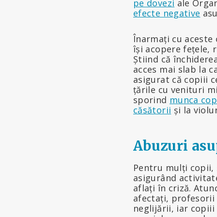
pe dovezi
ale Organ
efecte negative
asu
Înarmați cu aceste c
își acopere fețele,
Știind că închidere
acces mai slab la c
asigurat că copiii c
țările cu venituri 
sporind
munca copi
căsătorii
și la violu
Abuzuri asu
Pentru mulți copii, 
asigurând activitate
aflați în criză. Atu
afectați, profesori
neglijării, iar copi