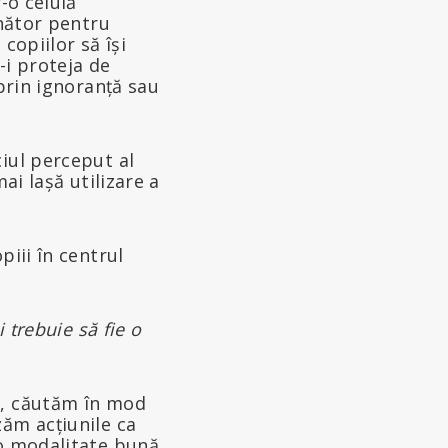
-o celulă
unător pentru
copiilor să își
-i proteja de
 prin ignoranță sau
iul perceput al
ai lașă utilizare a
piii în centrul
i trebuie să fie o
e, căutăm în mod
zăm acțiunile ca
 o modalitate bună