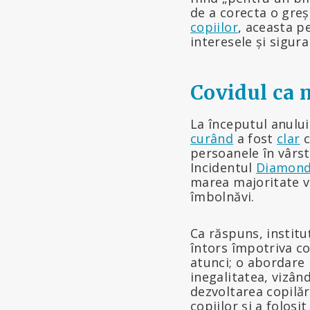
de a corecta o gre
copiilor
, aceasta p
interesele și sigur
Covidul ca m
La începutul anului
curând
a fost
clar
c
persoanele în vârst
Incidentul
Diamond
marea majoritate va
îmbolnăvi.
Ca răspuns, institu
întors împotriva co
atunci; o abordare l
inegalitatea, vizân
dezvoltarea copilări
copiilor și a folos