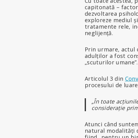
Cu toate acestea, p
capitonată – factor
dezvoltarea psiholo
exploreze mediul și
tratamente rele, in
neglijență.
Prin urmare, actul 
adulților a fost con
„scuturilor umane”.
Articolul 3 din
Conv
procesului de luare 
„În toate acțiunil
considerație pri
Atunci când suntem
natural modalități 
fiind „pentru un bi