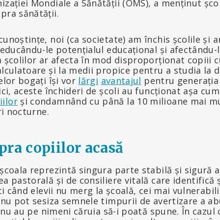
izației Mondiale a Sănătății (OMS), a menținut șco
pra sănătății.
unoștințe, noi (ca societate) am închis școlile și a
 reducându-le potențialul educațional și afectându-
a școlilor ar afecta în mod disproporționat copiii c
alculatoare și la medii propice pentru a studia la 
elor bogați își vor
lărgi
avantajul
pentru generația
mici, aceste închideri de școli au funcționat așa cu
ilor
și condamnând cu până la 10 milioane mai mu
ri nocturne.
pra copiilor acasă
școala reprezintă singura parte stabilă și sigură a v
a pastorală și de consiliere vitală care identifică ș
nci când elevii nu merg la școală, cei mai vulnerabil
i nu pot sesiza semnele timpurii de avertizare a ab
ii nu au pe nimeni căruia să-i poată spune. În cazul 