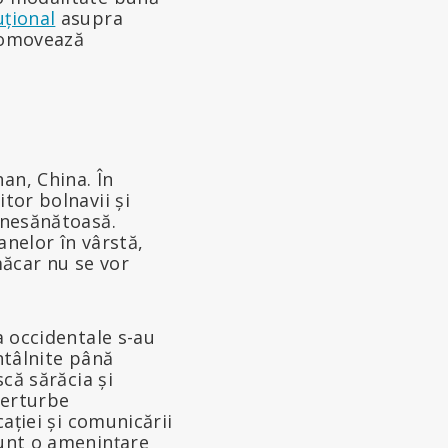
uțional
asupra
Promovează
an, China. În
tor bolnavii și
 nesănătoasă.
anelor în vârstă,
măcar nu se vor
a occidentale s-au
ntâlnite până
că sărăcia și
perturbe
cației și comunicării
unt o amenințare