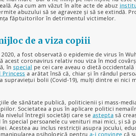
șeală. Așa cum am văzut în alte acte de abuz
instit
ermite abuzului să se agraveze și să se extindă. 
anța făptuitorilor în detrimentul victimelor.
ijloc de a viza copiii
 2020, a fost observată o epidemie de virus în Wuh
ă acest coronavirus relativ nou viza în mod covârși
ă, în
special
pe cei care aveau o dietă occidentală
 Princess
a arătat însă că, chiar și în rândul perso
 supraviețui bolii (Covid-19), mulți dintre ei nici 
țiile de sănătate publică, politicienii și mass-medi
piilor. Societatea a pus în aplicare politici nemaiî
a nivelul întregii societăți care se
aștepta
să creas
d în special persoanele cu venituri mai mici, și să 
ei. Acestea au inclus restricții asupra jocului, edu
it manipularea psihologică pentru
a-i convinge
că s