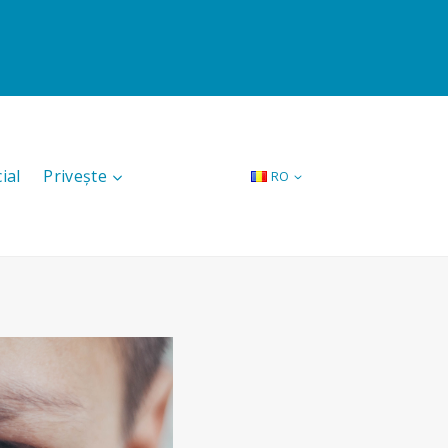
ial
Privește
RO