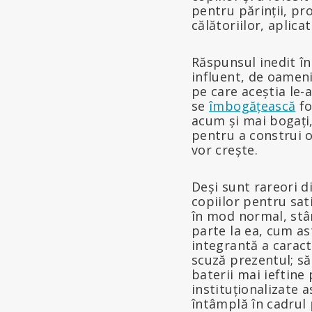
pentru părinții, pro
călătoriilor, aplica
Răspunsul inedit î
influent, de oameni 
pe care aceștia le-
se
îmbogățească
fo
acum și mai bogați
pentru a construi o
vor crește.
Deși sunt rareori di
copiilor pentru sati
în mod normal, stâ
parte la ea, cum as
integrantă a caract
scuză prezentul; să
baterii mai ieftine
instituționalizate 
întâmplă în cadrul