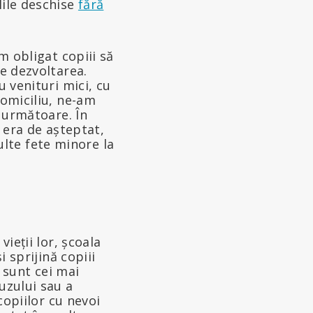
lile deschise
fără
m obligat copiii să
le dezvoltarea.
u venituri mici, cu
domiciliu, ne-am
 următoare. În
m era de așteptat,
lte fete minore la
ieții lor, școala
i sprijină copiii
i sunt cei mai
uzului sau a
copiilor cu nevoi