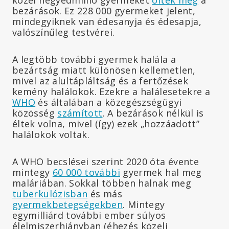
bezárások. Ez 228 000 gyermeket jelent,
mindegyiknek van édesanyja és édesapja,
valószínűleg testvérei.
A legtöbb további gyermek halála a
bezártság miatt különösen kellemetlen,
mivel az alultápláltság és a fertőzések
kemény halálokok. Ezekre a halálesetekre a
WHO
és általában a közegészségügyi
közösség
számított
. A bezárások nélkül is
éltek volna, mivel (így) ezek „hozzáadott”
halálokok voltak.
A WHO becslései szerint 2020 óta évente
mintegy
60 000 további
gyermek hal meg
maláriában. Sokkal többen halnak meg
tuberkulózisban
és más
gyermekbetegségekben
. Mintegy
egymilliárd további ember súlyos
élelmiszerhiányban (éhezés közeli