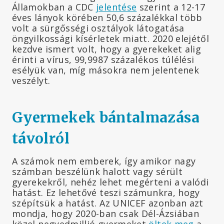
Államokban a CDC
jelentése
szerint a 12-17
éves lányok körében 50,6 százalékkal több
volt a sürgősségi osztályok látogatása
öngyilkossági kísérletek miatt. 2020 elejétől
kezdve ismert volt, hogy a gyerekeket alig
érinti a vírus, 99,9987 százalékos túlélési
esélyük van, míg másokra nem jelentenek
veszélyt.
Gyermekek bántalmazása
távolról
A számok nem emberek, így amikor nagy
számban beszélünk halott vagy sérült
gyerekekről, nehéz lehet megérteni a valódi
hatást. Ez lehetővé teszi számunkra, hogy
szépítsük a hatást. Az UNICEF azonban azt
mondja, hogy 2020-ban csak Dél-Ázsiában
közel negyedmillió gyermeket
öltek meg
a