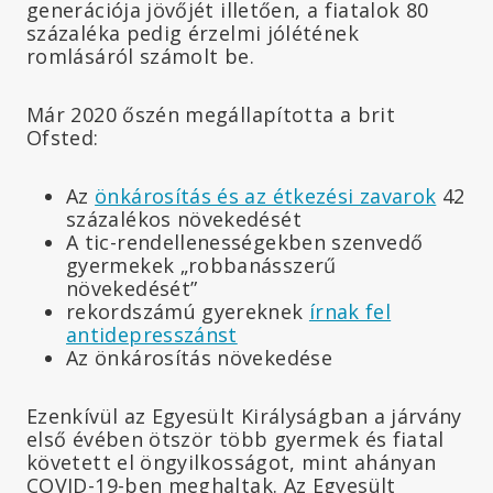
generációja jövőjét illetően, a fiatalok 80
százaléka pedig érzelmi jólétének
romlásáról számolt be.
Már 2020 őszén megállapította a brit
Ofsted:
Az
önkárosítás és az étkezési zavarok
42
százalékos növekedését
A tic-rendellenességekben szenvedő
gyermekek „robbanásszerű
növekedését”
rekordszámú gyereknek
írnak fel
antidepresszánst
Az önkárosítás növekedése
Ezenkívül az Egyesült Királyságban a járvány
első évében ötször több gyermek és fiatal
követett el öngyilkosságot, mint ahányan
COVID-19-ben meghaltak. Az Egyesült