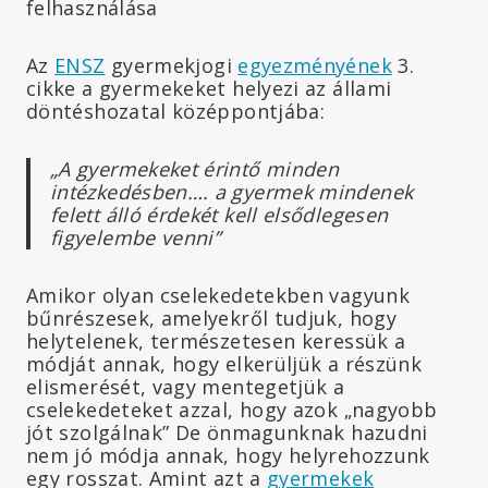
felhasználása
Az
ENSZ
gyermekjogi
egyezményének
3.
cikke a gyermekeket helyezi az állami
döntéshozatal középpontjába:
„A gyermekeket érintő minden
intézkedésben…. a gyermek mindenek
felett álló érdekét kell elsődlegesen
figyelembe venni”
Amikor olyan cselekedetekben vagyunk
bűnrészesek, amelyekről tudjuk, hogy
helytelenek, természetesen keressük a
módját annak, hogy elkerüljük a részünk
elismerését, vagy mentegetjük a
cselekedeteket azzal, hogy azok „nagyobb
jót szolgálnak” De önmagunknak hazudni
nem jó módja annak, hogy helyrehozzunk
egy rosszat. Amint azt a
gyermekek