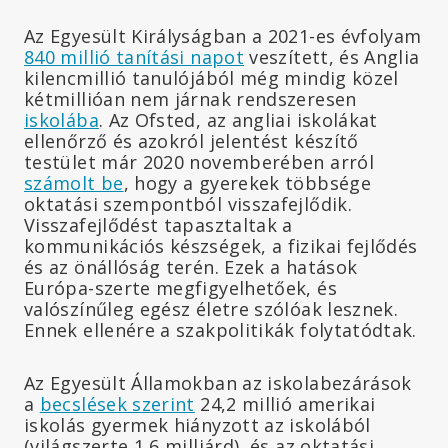
Az Egyesült Királyságban a 2021-es évfolyam
840 millió tanítási napot
veszített, és Anglia
kilencmillió tanulójából még mindig közel
kétmillióan nem járnak rendszeresen
iskolába
. Az Ofsted, az angliai iskolákat
ellenőrző és azokról jelentést készítő
testület már 2020 novemberében arról
számolt be
, hogy a gyerekek többsége
oktatási szempontból visszafejlődik.
Visszafejlődést tapasztaltak a
kommunikációs készségek, a fizikai fejlődés
és az önállóság terén. Ezek a hatások
Európa-szerte megfigyelhetőek, és
valószínűleg egész életre szólóak lesznek.
Ennek ellenére a szakpolitikák folytatódtak.
Az Egyesült Államokban az iskolabezárások
a
becslések szerint
24,2 millió amerikai
iskolás gyermek hiányzott az iskolából
(világszerte 1,6 milliárd), és az oktatási