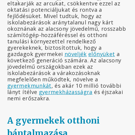
eltakarják az arcukat, csökkentve ezzel az
oktatási potenciáljukat és rontva a
fejlődésüket. Mivel tudtuk, hogy az
iskolabezárások aránytalanul nagy kárt
okoznának az alacsony jövedelmű, rosszabb
számítógép-hozzáféréssel és otthoni
tanulási környezettel rendelkező
gyerekeknek, biztosítottuk, hogy a
gazdagok gyermekei
növeljék
előnyüket
a
következő generáció számára. Az alacsony
jövedelmű országokban ezek az
iskolabezárások a várakozásoknak
megfelelően működtek, növelve a
gyermekmunkát
, és akár 10 millió további
lányt ítélve
gyermekházasságra
és éjszakai
nemi erőszakra.
A gyermekek otthoni
bántalmazása