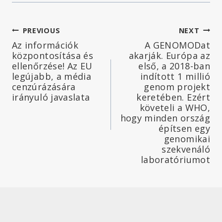
Bejegyzés
PREVIOUS
NEXT
Az információk
A GENOMODat
navigáció
központosítása és
akarják. Európa az
ellenőrzése! Az EU
első, a 2018-ban
legújabb, a média
indított 1 millió
cenzúrázására
genom projekt
irányuló javaslata
keretében. Ezért
követeli a WHO,
hogy minden ország
építsen egy
genomikai
szekvenáló
laboratóriumot