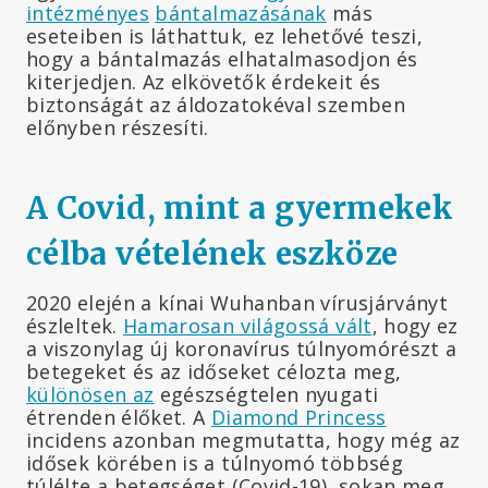
intézményes
bántalmazásának
más
eseteiben is láthattuk, ez lehetővé teszi,
hogy a bántalmazás elhatalmasodjon és
kiterjedjen. Az elkövetők érdekeit és
biztonságát az áldozatokéval szemben
előnyben részesíti.
A Covid, mint a gyermekek
célba vételének eszköze
2020 elején a kínai Wuhanban vírusjárványt
észleltek.
Hamarosan világossá vált
, hogy ez
a viszonylag új koronavírus túlnyomórészt a
betegeket és az időseket célozta meg,
különösen az
egészségtelen nyugati
étrenden élőket. A
Diamond Princess
incidens azonban megmutatta, hogy még az
idősek körében is a túlnyomó többség
túlélte a betegséget (Covid-19), sokan meg