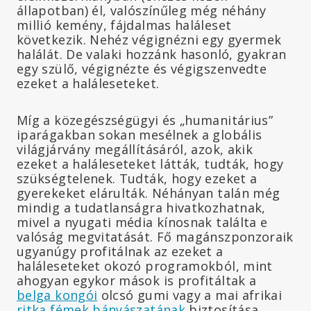
állapotban) él, valószínűleg még néhány
millió kemény, fájdalmas haláleset
következik. Nehéz végignézni egy gyermek
halálát. De valaki hozzánk hasonló, gyakran
egy szülő, végignézte és végigszenvedte
ezeket a haláleseteket.
Míg a közegészségügyi és „humanitárius”
iparágakban sokan mesélnek a globális
világjárvány megállításáról, azok, akik
ezeket a haláleseteket látták, tudták, hogy
szükségtelenek. Tudták, hogy ezeket a
gyerekeket elárulták. Néhányan talán még
mindig a tudatlanságra hivatkozhatnak,
mivel a nyugati média kínosnak találta e
valóság megvitatását. Fő magánszponzoraik
ugyanúgy profitálnak az ezeket a
haláleseteket okozó programokból, mint
ahogyan egykor mások is profitáltak a
belga kongói
olcsó gumi vagy a mai afrikai
ritka fémek bányászatának
biztosítása