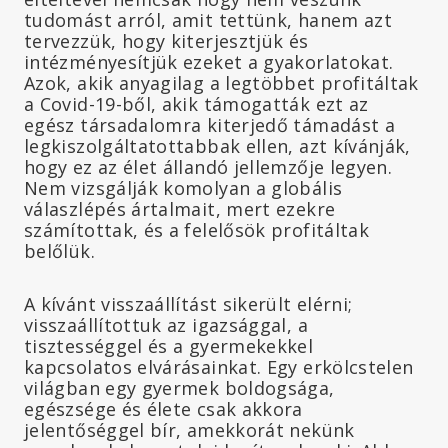
tudomást arról, amit tettünk, hanem azt
tervezzük, hogy kiterjesztjük és
intézményesítjük ezeket a gyakorlatokat.
Azok, akik anyagilag a legtöbbet profitáltak
a Covid-19-ből, akik támogatták ezt az
egész társadalomra kiterjedő támadást a
legkiszolgáltatottabbak ellen, azt kívánják,
hogy ez az élet állandó jellemzője legyen.
Nem vizsgálják komolyan a globális
válaszlépés ártalmait, mert ezekre
számítottak, és a felelősök profitáltak
belőlük.
A kívánt visszaállítást sikerült elérni;
visszaállítottuk az igazsággal, a
tisztességgel és a gyermekekkel
kapcsolatos elvárásainkat. Egy erkölcstelen
világban egy gyermek boldogsága,
egészsége és élete csak akkora
jelentőséggel bír, amekkorát nekünk