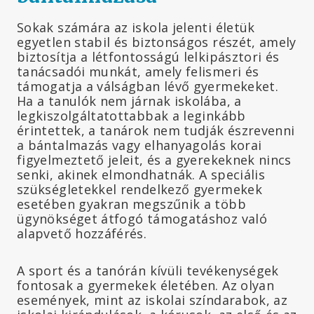
Sokak számára az iskola jelenti életük
egyetlen stabil és biztonságos részét, amely
biztosítja a létfontosságú lelkipásztori és
tanácsadói munkát, amely felismeri és
támogatja a válságban lévő gyermekeket.
Ha a tanulók nem járnak iskolába, a
legkiszolgáltatottabbak a leginkább
érintettek, a tanárok nem tudják észrevenni
a bántalmazás vagy elhanyagolás korai
figyelmeztető jeleit, és a gyerekeknek nincs
senki, akinek elmondhatnák. A speciális
szükségletekkel rendelkező gyermekek
esetében gyakran megszűnik a több
ügynökséget átfogó támogatáshoz való
alapvető hozzáférés.
A sport és a tanórán kívüli tevékenységek
fontosak a gyermekek életében. Az olyan
események, mint az iskolai színdarabok, az