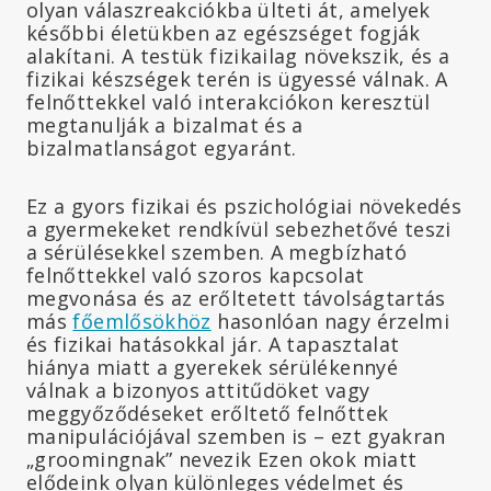
olyan válaszreakciókba ülteti át, amelyek
későbbi életükben az egészséget fogják
alakítani. A testük fizikailag növekszik, és a
fizikai készségek terén is ügyessé válnak. A
felnőttekkel való interakciókon keresztül
megtanulják a bizalmat és a
bizalmatlanságot egyaránt.
Ez a gyors fizikai és pszichológiai növekedés
a gyermekeket rendkívül sebezhetővé teszi
a sérülésekkel szemben. A megbízható
felnőttekkel való szoros kapcsolat
megvonása és az erőltetett távolságtartás
más
főemlősökhöz
hasonlóan nagy érzelmi
és fizikai hatásokkal jár. A tapasztalat
hiánya miatt a gyerekek sérülékennyé
válnak a bizonyos attitűdöket vagy
meggyőződéseket erőltető felnőttek
manipulációjával szemben is – ezt gyakran
„groomingnak” nevezik Ezen okok miatt
elődeink olyan különleges védelmet és