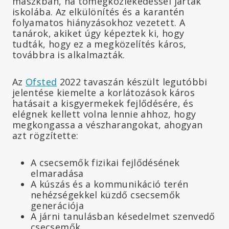
maszkban, ha tömegközlekedéssel jártak
iskolába. Az elkülönítés és a karantén
folyamatos hiányzásokhoz vezetett. A
tanárok, akiket úgy képeztek ki, hogy
tudták, hogy ez a megközelítés káros,
továbbra is alkalmazták.
Az
Ofsted
2022 tavaszán készült legutóbbi
jelentése kiemelte a korlátozások káros
hatásait a kisgyermekek fejlődésére, és
elégnek kellett volna lennie ahhoz, hogy
megkongassa a vészharangokat, ahogyan
azt rögzítette:
A csecsemők fizikai fejlődésének
elmaradása
A kúszás és a kommunikáció terén
nehézségekkel küzdő csecsemők
generációja
A járni tanulásban késedelmet szenvedő
csecsemők