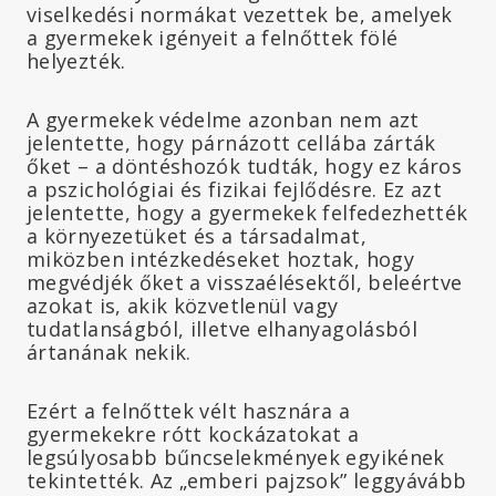
viselkedési normákat vezettek be, amelyek
a gyermekek igényeit a felnőttek fölé
helyezték.
A gyermekek védelme azonban nem azt
jelentette, hogy párnázott cellába zárták
őket – a döntéshozók tudták, hogy ez káros
a pszichológiai és fizikai fejlődésre. Ez azt
jelentette, hogy a gyermekek felfedezhették
a környezetüket és a társadalmat,
miközben intézkedéseket hoztak, hogy
megvédjék őket a visszaélésektől, beleértve
azokat is, akik közvetlenül vagy
tudatlanságból, illetve elhanyagolásból
ártanának nekik.
Ezért a felnőttek vélt hasznára a
gyermekekre rótt kockázatokat a
legsúlyosabb bűncselekmények egyikének
tekintették. Az „emberi pajzsok” leggyávább