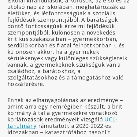
iskolai kirándulások, a kórusok, az első és az
utolsó nap az iskolában, meghatározzák az
életüket, és létfontosságúak a szociális
fejlődésük szempontjából. A barátságok
döntő fontosságúak érzelmi fejlődésük
szempontjából, különösen a növekedés
kritikus szakaszaiban – gyermekkorban,
serdülőkorban és fiatal felnőttkorban -, és
különösen akkor, ha a gyermekek
sérülékenyek vagy különleges szükségleteik
vannak, a gyermekeknek szükségük van a
családhoz, a barátokhoz, a
szolgáltatásokhoz és a támogatáshoz való
hozzáférésre.
Ennek az elhanyagolásnak az eredménye –
amint arra egy nemrégiben készült, a brit
kormány által a gyermekekre vonatkozó
korlátozások eredményeit vizsgáló
UCL-
tanulmány
rámutatott a 2020-2022-es
időszakban – katasztrófához hasonlít: