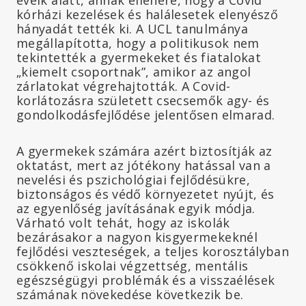
kórházi kezelések és halálesetek elenyésző
hányadát tették ki. A UCL tanulmánya
megállapította, hogy a politikusok nem
tekintették a gyermekeket és fiatalokat
„kiemelt csoportnak”, amikor az angol
zárlatokat végrehajtották. A Covid-
korlátozásra született csecsemők agy- és
gondolkodásfejlődése jelentősen elmarad.
A gyermekek számára azért biztosítják az
oktatást, mert az jótékony hatással van a
nevelési és pszichológiai fejlődésükre,
biztonságos és védő környezetet nyújt, és
az egyenlőség javításának egyik módja.
Várható volt tehát, hogy az iskolák
bezárásakor a nagyon kisgyermekeknél
fejlődési veszteségek, a teljes korosztályban
csökkenő iskolai végzettség, mentális
egészségügyi problémák és a visszaélések
számának növekedése következik be.