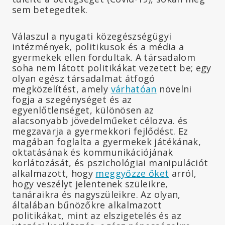
sem betegedtek.
Válaszul a nyugati közegészségügyi
intézmények, politikusok és a média a
gyermekek ellen fordultak. A társadalom
soha nem látott politikákat vezetett be; egy
olyan egész társadalmat átfogó
megközelítést, amely
várhatóan
növelni
fogja a szegénységet és az
egyenlőtlenséget, különösen az
alacsonyabb jövedelműeket célozva. és
megzavarja a gyermekkori fejlődést. Ez
magában foglalta a gyermekek játékának,
oktatásának és kommunikációjának
korlátozását, és pszichológiai manipulációt
alkalmazott, hogy
meggyőzze őket
arról,
hogy veszélyt jelentenek szüleikre,
tanáraikra és nagyszüleikre. Az olyan,
általában bűnözőkre alkalmazott
politikákat, mint az elszigetelés és az