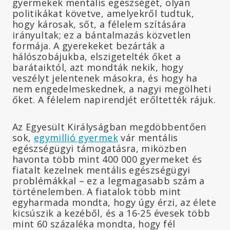
gyermekek mentális egészségét, olyan
politikákat követve, amelyekről tudtuk,
hogy károsak, sőt, a félelem szítására
irányultak; ez a bántalmazás közvetlen
formája. A gyerekeket bezárták a
hálószobájukba, elszigetelték őket a
barátaiktól, azt mondták nekik, hogy
veszélyt jelentenek másokra, és hogy ha
nem engedelmeskednek, a nagyi megölheti
őket. A félelem napirendjét erőltették rájuk.
Az Egyesült Királyságban megdöbbentően
sok,
egymillió gyermek
vár mentális
egészségügyi támogatásra, miközben
havonta több mint 400 000 gyermeket és
fiatalt kezelnek mentális egészségügyi
problémákkal – ez a legmagasabb szám a
történelemben. A fiatalok több mint
egyharmada mondta, hogy úgy érzi, az élete
kicsúszik a kezéből, és a 16-25 évesek több
mint 60 százaléka mondta, hogy fél