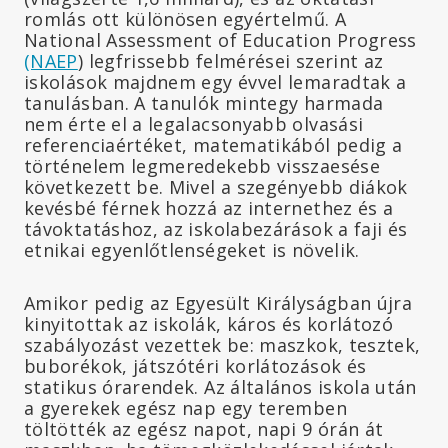
romlás ott különösen egyértelmű. A
National Assessment of Education Progress
(NAEP
) legfrissebb felmérései szerint az
iskolások majdnem egy évvel lemaradtak a
tanulásban. A tanulók mintegy harmada
nem érte el a legalacsonyabb olvasási
referenciaértéket, matematikából pedig a
történelem legmeredekebb visszaesése
következett be. Mivel a szegényebb diákok
kevésbé férnek hozzá az internethez és a
távoktatáshoz, az iskolabezárások a faji és
etnikai egyenlőtlenségeket is növelik.
Amikor pedig az Egyesült Királyságban újra
kinyitottak az iskolák, káros és korlátozó
szabályozást vezettek be: maszkok, tesztek,
buborékok, játszótéri korlátozások és
statikus órarendek. Az általános iskola után
a gyerekek egész nap egy teremben
töltötték az egész napot, napi 9 órán át