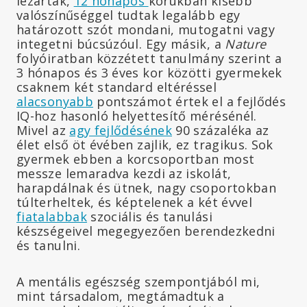
lezárták,
12 hónapos
korukban kisebb
valószínűséggel tudtak legalább egy
határozott szót mondani, mutogatni vagy
integetni búcsúzóul. Egy másik, a
Nature
folyóiratban közzétett tanulmány szerint a
3 hónapos és 3 éves kor közötti gyermekek
csaknem két standard eltéréssel
alacsonyabb
pontszámot értek el a fejlődés
IQ-hoz hasonló helyettesítő mérésénél.
Mivel az
agy fejlődésének
90 százaléka az
élet első öt évében zajlik, ez tragikus. Sok
gyermek ebben a korcsoportban most
messze lemaradva kezdi az iskolát,
harapdálnak és ütnek, nagy csoportokban
túlterheltek, és képtelenek a két évvel
fiatalabbak
szociális és tanulási
készségeivel megegyezően berendezkedni
és tanulni.
A mentális egészség szempontjából mi,
mint társadalom, megtámadtuk a