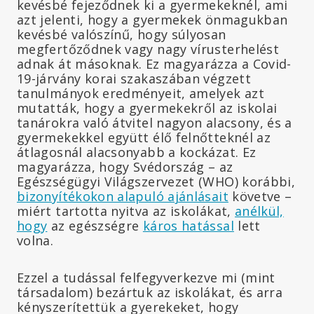
kevésbé fejeződnek ki a gyermekeknél, ami
azt jelenti, hogy a gyermekek önmagukban
kevésbé valószínű, hogy súlyosan
megfertőződnek vagy nagy vírusterhelést
adnak át másoknak. Ez magyarázza a Covid-
19-járvány korai szakaszában végzett
tanulmányok eredményeit, amelyek azt
mutatták, hogy a gyermekekről az iskolai
tanárokra való átvitel nagyon alacsony, és a
gyermekekkel együtt élő felnőtteknél az
átlagosnál alacsonyabb a kockázat. Ez
magyarázza, hogy Svédország – az
Egészségügyi Világszervezet (WHO) korábbi,
bizonyítékokon alapuló ajánlásait
követve –
miért tartotta nyitva az iskolákat,
anélkül,
hogy
az egészségre
káros hatással
lett
volna.
Ezzel a tudással felfegyverkezve mi (mint
társadalom) bezártuk az iskolákat, és arra
kényszerítettük a gyerekeket, hogy