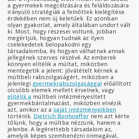
a gyermekek megcélzására és feláldozására
irányuló stratégiák a felnőttek kielégítése
érdekében nem új keletűek. Ez azonban
olyan gyakorlat, amely általában undort vált
ki. Most, hogy részesei voltunk, jobban
megértjük, hogyan tudnak az ilyen
cselekedetek belopakodni egy
társadalomba, és hogyan válhatnak annak
jellegének szerves részévé. Az emberek
könnyen elítélik a múltat, miközben
mentegetik a jelent; jóvátételt kérnek a
múltbeli rabszolgaságért, miközben a
jelenlegi
gyermekrabszolgasággal
előállított
olcsóbb elemek mellett érvelnek, vagy
elítélik a
múltbeli intézményesített
gyermekbántalmazást, miközben elnézik
azt, amikor az a
saját intézményeikben
történik.
Dietrich Bonhoeffer
nem azt kérte
tőlünk, hogy a múltba nézzünk, hanem a
jelenbe. A legérettebb társadalom az,
amelyik képes szembenézni önmagával,