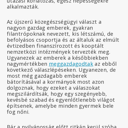
utazási korlátozás, egész népességekre
alkalmazták.
Az újszerű közegészségügyi választ a
nagyon gazdag emberek, gyakran
filantrópoknak nevezett, kis létszámú, de
befolyásos csoportja és az általuk az elmúlt
évtizedben finanszírozott és kooptált
nemzetközi intézmények tervezték meg.
Ugyanezek az emberek a későbbiekben
nagymértékben
meggazdagodtak
az ebből
következő válaszlépéseken. Ugyanezen, de
most még gazdagabb emberek
bátorításával a kormányok most azon
dolgoznak, hogy ezeket a válaszokat
megszilárdítsák, hogy egy szegényebb,
kevésbé szabad és egyenlőtlenebb világot
építsenek, amelybe minden gyermek bele
fog nőni.
Bár a nyilvánosság előtt ritkán kerül szóba,