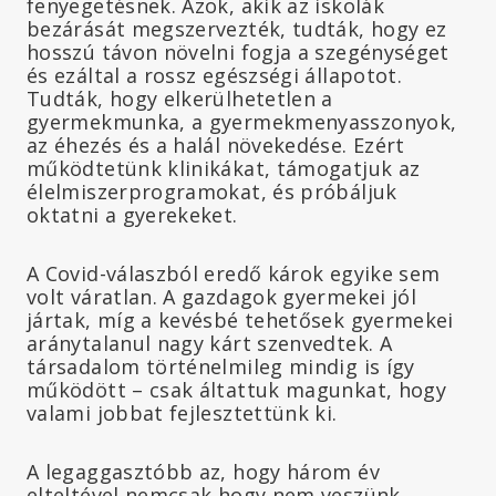
fenyegetésnek. Azok, akik az iskolák
bezárását megszervezték, tudták, hogy ez
hosszú távon növelni fogja a szegénységet
és ezáltal a rossz egészségi állapotot.
Tudták, hogy elkerülhetetlen a
gyermekmunka, a gyermekmenyasszonyok,
az éhezés és a halál növekedése. Ezért
működtetünk klinikákat, támogatjuk az
élelmiszerprogramokat, és próbáljuk
oktatni a gyerekeket.
A Covid-válaszból eredő károk egyike sem
volt váratlan. A gazdagok gyermekei jól
jártak, míg a kevésbé tehetősek gyermekei
aránytalanul nagy kárt szenvedtek. A
társadalom történelmileg mindig is így
működött – csak áltattuk magunkat, hogy
valami jobbat fejlesztettünk ki.
A legaggasztóbb az, hogy három év
elteltével nemcsak hogy nem veszünk