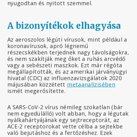
nyugodtan és nyitott szemmel.
A bizonyítékok elhagyása
Az aeroszolos légúti vírusok, mint például a
koronavírusok, apró légnemű
részecskékben terjednek nagy távolságokra,
és nem szakítják meg őket a ruhás arcvédő
vagy a sebészeti maszkok. Ezt már régóta
megállapították, és az amerikai járványügyi
hivatal (CDC) az influenzavizsgálatok 2020
májusában közzétett
metaanalízisében
ismét megerősítette.
A SARS-CoV-2 vírus némileg szokatlan (bár
nem egyedülálló) volt abban, hogy a légutak
nyálkahártyájának egy sejtreceptorát, az
ACE-2 receptorokat vette célba a sejtekbe
való bejutáshoz és a fertőzéshez. Ezek