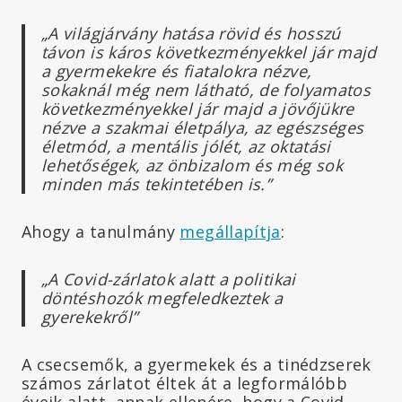
„A világjárvány hatása rövid és hosszú
távon is káros következményekkel jár majd
a gyermekekre és fiatalokra nézve,
sokaknál még nem látható, de folyamatos
következményekkel jár majd a jövőjükre
nézve a szakmai életpálya, az egészséges
életmód, a mentális jólét, az oktatási
lehetőségek, az önbizalom és még sok
minden más tekintetében is.”
Ahogy a tanulmány
megállapítja
:
„A Covid-zárlatok alatt a politikai
döntéshozók megfeledkeztek a
gyerekekről”
A csecsemők, a gyermekek és a tinédzserek
számos zárlatot éltek át a legformálóbb
éveik alatt, annak ellenére, hogy a Covid