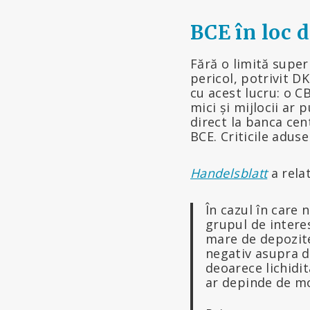
BCE în loc 
Fără o limită superi
pericol, potrivit D
cu acest lucru: o C
mici și mijlocii ar 
direct la banca cen
BCE. Criticile adus
Handelsblatt
a rela
În cazul în care 
grupul de intere
mare de depozite
negativ asupra d
deoarece lichidi
ar depinde de mod