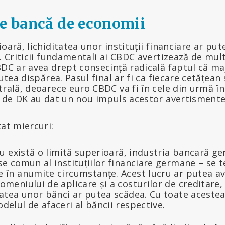
de bancă de economii
oară, lichiditatea unor instituții financiare ar put
K. Criticii fundamentali ai CBDC avertizează de mul
BDC ar avea drept consecință radicală faptul că ma
putea dispărea. Pasul final ar fi ca fiecare cetățean
trală, deoarece euro CBDC va fi în cele din urmă î
e de DK au dat un nou impuls acestor avertismente
tat miercuri:
nu există o limită superioară, industria bancară g
se comun al instituțiilor financiare germane – se t
 în anumite circumstanțe. Acest lucru ar putea a
omeniului de aplicare și a costurilor de creditare
tatea unor bănci ar putea scădea. Cu toate acestea,
elul de afaceri al băncii respective.