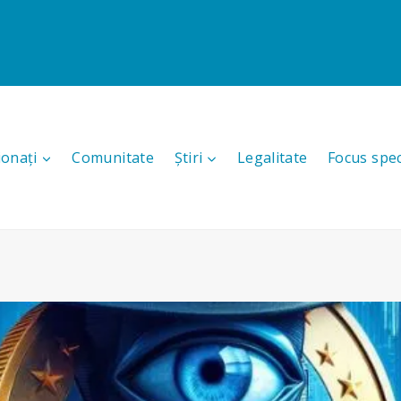
ionați
Comunitate
Știri
Legalitate
Focus spec