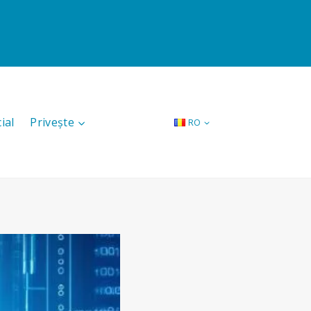
ial
Privește
RO