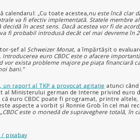
ă calendarul: „Cu toate acestea,
nu este încă clar
entrale va fi efectiv implementată. Statele membre a
 decidă în acest sens. Dacă acestea vor fi de acord,
a fi probabil introdusă decât cel mai devreme în 
tor-șef al
Schweizer Monat
, a împărtășit o evaluar
. Introducerea euro CBDC este o afacere importantă
d vor exista probleme majore pe piața financiară ca
noi bani.”
 un raport al TKP a provocat agitație
atunci când 
al Ministerului german de Interne privind euro di
r că euro CBDC poate fi programat, printre altele
este aspecte a vorbit și Ronnie Grob în cel mai rec
:
„CBDC este o monedă de supraveghere totală, în ca
 / pixabay