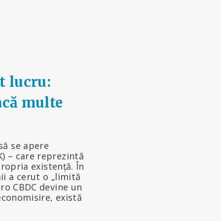
t lucru:
facă multe
să se apere
) – care reprezintă
ropria existență. În
i a cerut o „limită
euro CBDC devine un
economisire, există