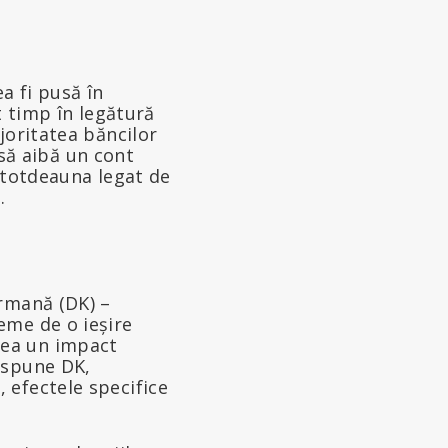
ea fi pusă în
t timp în legătură
joritatea băncilor
 să aibă un cont
ntotdeauna legat de
.
ermană (DK) –
eme de o ieșire
vea un impact
, spune DK,
 efectele specifice