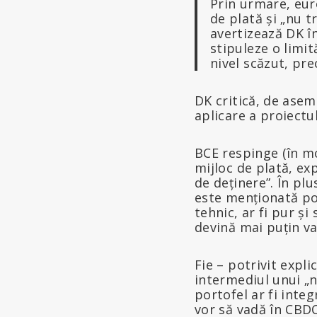
Prin urmare, euro
de plată și „nu t
avertizează DK în
stipuleze o limit
nivel scăzut, pre
DK critică, de ase
aplicare a proiectul
BCE respinge (în mod 
mijloc de plată, exp
de deținere”. În pl
este menționată pos
tehnic, ar fi pur ș
devină mai puțin val
Fie – potrivit expli
intermediul unui „
portofel ar fi inte
vor să vadă în CBDC