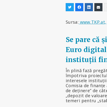
Sursa:
www.TKP.at,
Se pare că ș
Euro digital
instituții f
În plină fază preg
împotriva proiectu
interesele instituț
Comisia de finanțe 
de deținere” de cât
„depozit de valoare
temeri pentru „stabi