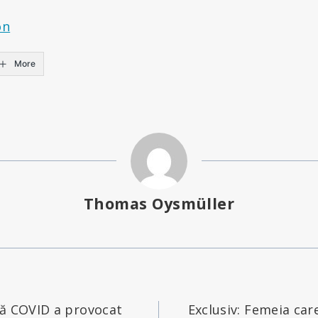
on
More
Thomas Oysmüller
că COVID a provocat
Exclusiv: Femeia car