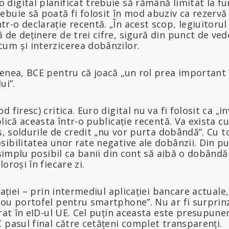
 digital planificat trebuie să rămână limitat la fu
rebuie să poată fi folosit în mod abuziv ca rezervă
tr-o declarație recentă. „În acest scop, legiuitorul
ă de deținere de trei cifre, sigură din punct de ved
cum și interzicerea dobânzilor.
menea, BCE pentru că joacă „un rol prea important 
ui”.
firesc) critica. Euro digital nu va fi folosit ca „inv
lică aceasta într-o publicație recentă. Va exista cu
us, soldurile de credit „nu vor purta dobândă”. Cu 
ibilitatea unor rate negative ale dobânzii. Din p
i simplu posibil ca banii din cont să aibă o dobândă
oroși în fiecare zi.
cației – prin intermediul aplicației bancare actuale,
nou portofel pentru smartphone”. Nu ar fi surprin
grat în eID-ul UE. Cel puțin aceasta este presupuner
 pasul final către cetățeni complet transparenți.