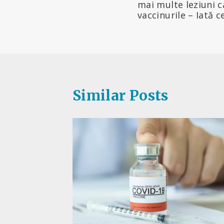
în
mai multe leziuni c
vaccinurile – Iată c
articole
Similar Posts