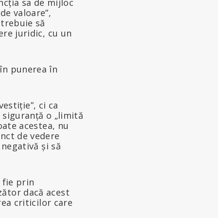
ncția sa de mijloc
 de valoare”,
 trebuie să
ere juridic, cu un
în punerea în
estiție”, ci ca
 siguranță o „limită
toate acestea, nu
unct de vedere
 negativă și să
 fie prin
zător dacă acest
ea criticilor care