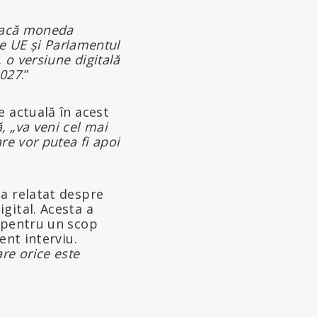
 dacă moneda
le UE și Parlamentul
 o versiune digitală
2027
.”
e actuală în acest
, „va veni cel mai
re vor putea fi apoi
a relatat despre
gital. Acesta a
, pentru un scop
ent interviu.
re orice este