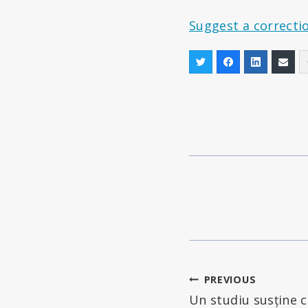
Suggest a correcti
Navigare
PREVIOUS
Un studiu susține 