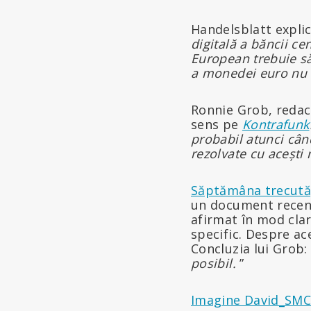
Handelsblatt explic
digitală a băncii c
European trebuie să
a monedei euro nu v
Ronnie Grob, redac
sens pe
Kontrafunk
probabil atunci cân
rezolvate cu acești 
Săptămâna trecută,
un document recent 
afirmat în mod cla
specific. Despre ac
Concluzia lui Grob
posibil.
”
Imagine David_SMC