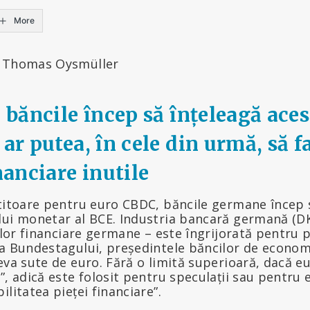
More
Thomas Oysmüller
i băncile încep să înțeleagă aces
 ar putea, în cele din urmă, să 
inanciare inutile
ătitoare pentru euro CBDC, băncile germane încep 
lui monetar al BCE. Industria bancară germană (DK
iilor financiare germane – este îngrijorată pentru p
a Bundestagului, președintele băncilor de economi
eva sute de euro. Fără o limită superioară, dacă 
”, adică este folosit pentru speculații sau pentru 
litatea pieței financiare”.