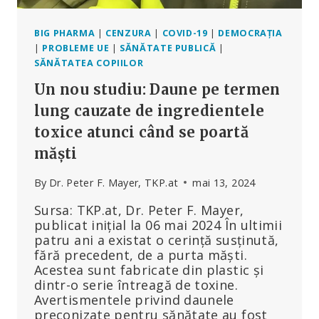
BIG PHARMA
|
CENZURA
|
COVID-19
|
DEMOCRAȚIA
|
PROBLEME UE
|
SĂNĂTATE PUBLICĂ
|
SĂNĂTATEA COPIILOR
Un nou studiu: Daune pe termen
lung cauzate de ingredientele
toxice atunci când se poartă
măști
By
Dr. Peter F. Mayer, TKP.at
mai 13, 2024
Sursa: TKP.at, Dr. Peter F. Mayer,
publicat inițial la 06 mai 2024 În ultimii
patru ani a existat o cerință susținută,
fără precedent, de a purta măști.
Acestea sunt fabricate din plastic și
dintr-o serie întreagă de toxine.
Avertismentele privind daunele
preconizate pentru sănătate au fost