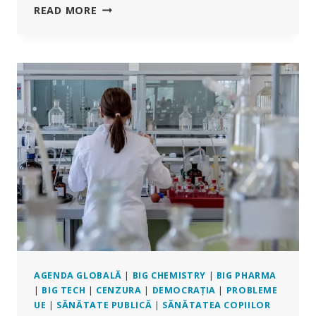
‘JUCÂNDU-
READ MORE
SE
DE-
A
DUMNEZEUL’
–
50
DE
ANI
DE
MALPRAXIS
MEDICAL
ÎN
MAREA
BRITANIE
–
ÎN
PREMIERĂ
ASTĂZI
AGENDA GLOBALĂ
|
BIG CHEMISTRY
|
BIG PHARMA
PE
|
BIG TECH
|
CENZURA
|
DEMOCRAȚIA
|
PROBLEME
CHD.TV
UE
|
SĂNĂTATE PUBLICĂ
|
SĂNĂTATEA COPIILOR