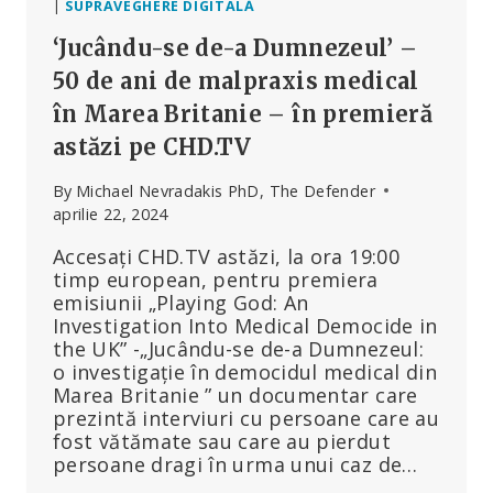
|
SUPRAVEGHERE DIGITALĂ
‘Jucându-se de-a Dumnezeul’ –
50 de ani de malpraxis medical
în Marea Britanie – în premieră
astăzi pe CHD.TV
By
Michael Nevradakis PhD, The Defender
aprilie 22, 2024
Accesați CHD.TV astăzi, la ora 19:00
timp european, pentru premiera
emisiunii „Playing God: An
Investigation Into Medical Democide in
the UK” -„Jucându-se de-a Dumnezeul:
o investigație în democidul medical din
Marea Britanie ” un documentar care
prezintă interviuri cu persoane care au
fost vătămate sau care au pierdut
persoane dragi în urma unui caz de…