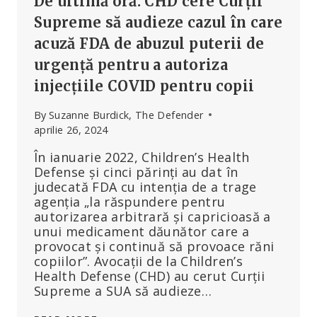
De ultimă oră: CHD cere Curții
Supreme să audieze cazul în care
acuză FDA de abuzul puterii de
urgență pentru a autoriza
injecțiile COVID pentru copii
By
Suzanne Burdick, The Defender
aprilie 26, 2024
În ianuarie 2022, Children’s Health
Defense și cinci părinți au dat în
judecată FDA cu intenția de a trage
agenția „la răspundere pentru
autorizarea arbitrară și capricioasă a
unui medicament dăunător care a
provocat și continuă să provoace răni
copiilor”. Avocații de la Children’s
Health Defense (CHD) au cerut Curții
Supreme a SUA să audieze…