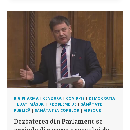
DIN
UCRAINA
PENTRU
PRODUCEREA
DE
AGENȚI
PATOGENI
BIG PHARMA
|
CENZURA
|
COVID-19
|
DEMOCRAȚIA
|
LUAȚI MĂSURI
|
PROBLEME UE
|
SĂNĂTATE
PUBLICĂ
|
SĂNĂTATEA COPIILOR
|
VIDEOURI
Dezbaterea din Parlament se