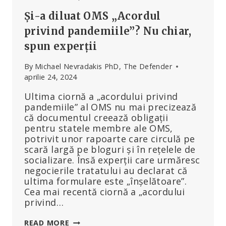
INJECȚIILE
Și-a diluat OMS „Acordul
COVID
PENTRU
privind pandemiile”? Nu chiar,
COPII
spun experții
By
Michael Nevradakis PhD, The Defender
aprilie 24, 2024
Ultima ciornă a „acordului privind
pandemiile” al OMS nu mai precizează
că documentul creează obligații
pentru statele membre ale OMS,
potrivit unor rapoarte care circulă pe
scară largă pe bloguri și în rețelele de
socializare. Însă experții care urmăresc
negocierile tratatului au declarat că
ultima formulare este „înșelătoare”.
Cea mai recentă ciornă a „acordului
privind…
ȘI-
READ MORE