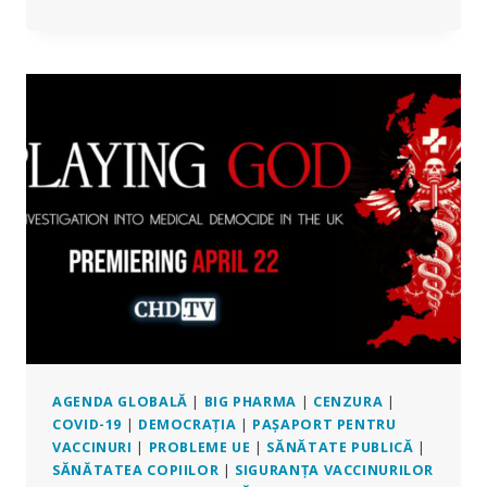
A
DILUAT
OMS
„ACORDUL
PRIVIND
PANDEMIILE”?
NU
CHIAR,
SPUN
EXPERȚII
AGENDA GLOBALĂ
|
BIG PHARMA
|
CENZURA
|
COVID-19
|
DEMOCRAȚIA
|
PAȘAPORT PENTRU
VACCINURI
|
PROBLEME UE
|
SĂNĂTATE PUBLICĂ
|
SĂNĂTATEA COPIILOR
|
SIGURANȚA VACCINURILOR