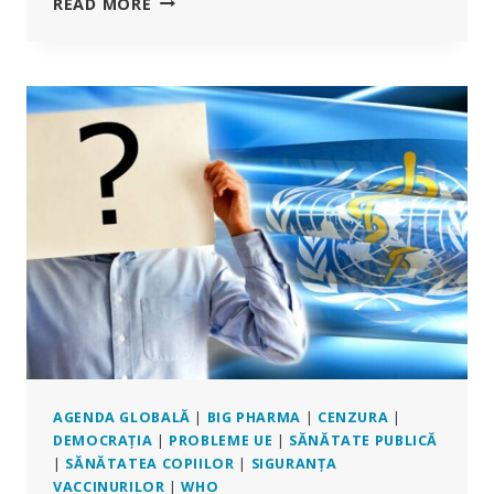
DE
READ MORE
ULTIMĂ
ORĂ:
CHD
CERE
CURȚII
SUPREME
SĂ
AUDIEZE
CAZUL
ÎN
CARE
ACUZĂ
FDA
DE
ABUZUL
PUTERII
DE
URGENȚĂ
AGENDA GLOBALĂ
|
BIG PHARMA
|
CENZURA
|
PENTRU
DEMOCRAȚIA
|
PROBLEME UE
|
SĂNĂTATE PUBLICĂ
A
|
SĂNĂTATEA COPIILOR
|
SIGURANȚA
AUTORIZA
VACCINURILOR
|
WHO