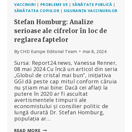
VACCINURI
|
PROBLEME UE
|
SĂNĂTATE PUBLICĂ
|
SĂNĂTATEA COPIILOR
|
SIGURANȚA VACCINURILOR
Stefan Homburg: Analize
serioase ale cifrelor în loc de
reglarea faptelor
By
CHD Europe Editorial Team
mai 8, 2024
Sursa: Report24.news, Vanessa Renner,
08 mai 2024 Cu încă un articol din seria
„Globul de cristal mai bun”, inițiativa
GGI dă peste cap mitul conform căruia
nu știam mai bine: Dacă cei aflați la
putere în 2020 ar fi ascultat
avertismentele timpurii ale
economistului și consilier politic de
lungă durată Dr. Stefan Homburg,
populația ar…
STEFAN
READ MORE