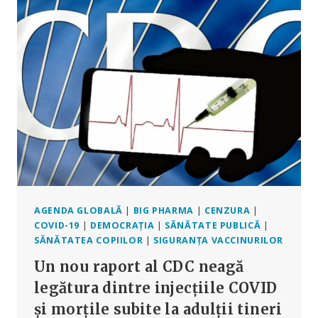
DINTRE
UE-
LEYEN
ȘI
BOURLA
DE
LA
PFIZER,
CERUTĂ
ȘI
DE
INSTANȚA
AMERICANĂ
AGENDA GLOBALĂ
|
BIG PHARMA
|
CENZURA
|
COVID-19
|
DEMOCRAȚIA
|
SĂNĂTATE PUBLICĂ
|
SĂNĂTATEA COPIILOR
|
SIGURANȚA VACCINURILOR
Un nou raport al CDC neagă
legătura dintre injecțiile COVID
și morțile subite la adulții tineri