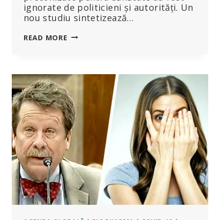
ignorate de politicieni și autorități. Un
nou studiu sintetizează…
UN
READ MORE
NOU
STUDIU:
DAUNE
PE
TERMEN
LUNG
CAUZATE
DE
INGREDIENTELE
TOXICE
ATUNCI
CÂND
SE
POARTĂ
MĂȘTI