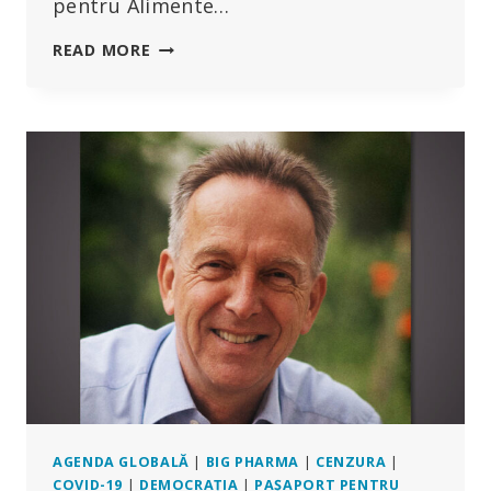
pentru Alimente…
GRIPA
READ MORE
AVIARĂ
AR
PUTEA
FI
„DE
10
ORI
MAI
REA”
DECÂT
COVID,
AVERTIZEAZĂ
COMISARUL
FDA
AGENDA GLOBALĂ
|
BIG PHARMA
|
CENZURA
|
COVID-19
|
DEMOCRAȚIA
|
PAȘAPORT PENTRU