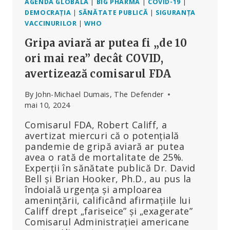
AGENDA GLOBALĂ
|
BIG PHARMA
|
COVID-19
|
DEMOCRAȚIA
|
SĂNĂTATE PUBLICĂ
|
SIGURANȚA
VACCINURILOR
|
WHO
Gripa aviară ar putea fi „de 10
ori mai rea” decât COVID,
avertizează comisarul FDA
By
John-Michael Dumais, The Defender
mai 10, 2024
Comisarul FDA, Robert Califf, a
avertizat miercuri că o potențială
pandemie de gripă aviară ar putea
avea o rată de mortalitate de 25%.
Experții în sănătate publică Dr. David
Bell și Brian Hooker, Ph.D., au pus la
îndoială urgența și amploarea
amenințării, calificând afirmațiile lui
Califf drept „fariseice” și „exagerate”
Comisarul Administrației americane