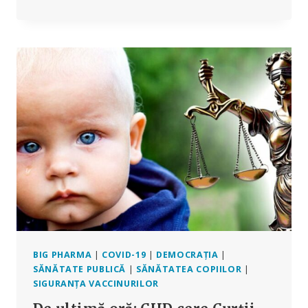
HOMBURG:
ANALIZE
SERIOASE
ALE
CIFRELOR
ÎN
LOC
DE
REGLAREA
FAPTELOR
BIG PHARMA
|
COVID-19
|
DEMOCRAȚIA
|
SĂNĂTATE PUBLICĂ
|
SĂNĂTATEA COPIILOR
|
SIGURANȚA VACCINURILOR