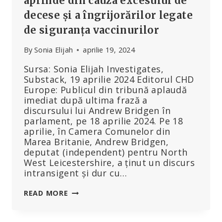
aprinde din cauza excesului de
decese și a îngrijorărilor legate
de siguranța vaccinurilor
By
Sonia Elijah
aprilie 19, 2024
Sursa: Sonia Elijah Investigates,
Substack, 19 aprilie 2024 Editorul CHD
Europe: Publicul din tribună aplaudă
imediat după ultima frază a
discursului lui Andrew Bridgen în
parlament, pe 18 aprilie 2024. Pe 18
aprilie, în Camera Comunelor din
Marea Britanie, Andrew Bridgen,
deputat (independent) pentru North
West Leicestershire, a ținut un discurs
intransigent și dur cu…
DEZBATEREA
READ MORE
DIN
PARLAMENT