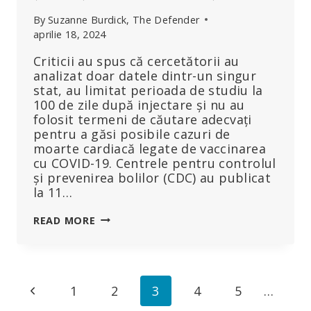
By
Suzanne Burdick, The Defender
aprilie 18, 2024
Criticii au spus că cercetătorii au
analizat doar datele dintr-un singur
stat, au limitat perioada de studiu la
100 de zile după injectare și nu au
folosit termeni de căutare adecvați
pentru a găsi posibile cazuri de
moarte cardiacă legate de vaccinarea
cu COVID-19. Centrele pentru controlul
și prevenirea bolilor (CDC) au publicat
la 11…
UN
READ MORE
NOU
RAPORT
AL
CDC
Page
Previous
1
2
3
4
5
…
NEAGĂ
LEGĂTURA