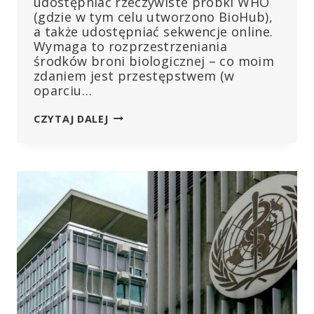
udostępniać rzeczywiste próbki WHO
(gdzie w tym celu utworzono BioHub),
a także udostępniać sekwencje online.
Wymaga to rozprzestrzeniania
środków broni biologicznej – co moim
zdaniem jest przestępstwem (w
oparciu…
OSIEM
CZYTAJ DALEJ
NAJWAŻNIEJSZYCH
KWESTII
DOTYCZĄCYCH
PROPONOWANEGO
TRAKTATU
WHO
I
ZMIAN
W
MIĘDZYNARODOWYCH
PRZEPISACH
ZDROWOTNYCH
(IHR)