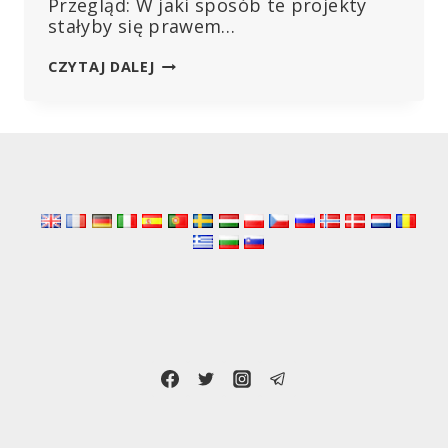
Przegląd: W jaki sposób te projekty
stałyby się prawem…
DLACZEGO
CZYTAJ DALEJ
WSZYSCY
MARTWIĄ
SIĘ
O
WHO?