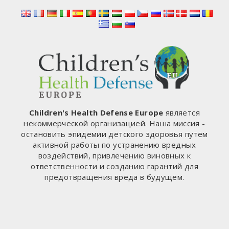
ПРИВЕРЖЕННОСТИ
«ЦИФРОВОЙ
БЕЗОПАСНОСТИ»
—
НО
WSJ
(WALL
STREET
JOURNAL)
ТОЛЬКО
Children's Health Defense Europe
является
ЧТО
некоммерческой организацией. Наша миссия -
ПОКАЗАЛ
остановить эпидемии детского здоровья путем
НАМ,
активной работы по устранению вредных
ЧТО
воздействий, привлечению виновных к
ПАРТНЕР
ответственности и созданию гарантий для
META
предотвращения вреда в будущем.
НАПРАВЛЯЛ
СВОИХ
КЛИЕНТОВ
НА
САЙТЫ,