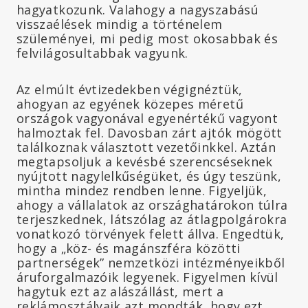
hagyatkozunk. Valahogy a nagyszabású
visszaélések mindig a történelem
szüleményei, mi pedig most okosabbak és
felvilágosultabbak vagyunk.
Az elmúlt évtizedekben végignéztük,
ahogyan az egyének közepes méretű
országok vagyonával egyenértékű vagyont
halmoztak fel. Davosban zárt ajtók mögött
találkoznak választott vezetőinkkel. Aztán
megtapsoljuk a kevésbé szerencséseknek
nyújtott nagylelkűségüket, és úgy teszünk,
mintha mindez rendben lenne. Figyeljük,
ahogy a vállalatok az országhatárokon túlra
terjeszkednek, látszólag az átlagpolgárokra
vonatkozó törvények felett állva. Engedtük,
hogy a „köz- és magánszféra közötti
partnerségek” nemzetközi intézményeikből
áruforgalmazóik legyenek. Figyelmen kívül
hagytuk ezt az alászállást, mert a
reklámosztályaik azt mondták, hogy ezt