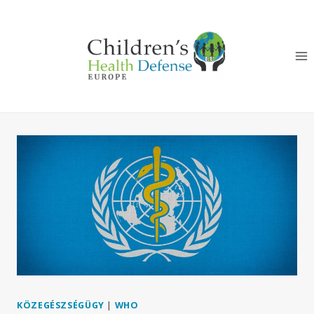
Skip
to
content
KÖZEGÉSZSÉGÜGY
|
WHO