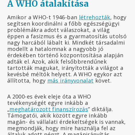
A WHO átalakítása
Amikor a WHO-t 1946-ban
létrehozták
, hogy
segítsen koordinálni a főbb egészségügyi
problémákra adott válaszokat, a világ
éppen a fasizmus és a gyarmatosítás utolsó
nagy harcából lábalt ki. Mindkét társadalmi
modellt a hatalomnak a nagyobb jó
érdekében történő központosítása alapján
adták el. Azok, akik felsőbbrendűnek
tartották magukat, irányították a világot a
kevésbé méltók helyett. A WHO egykor azt
állította, hogy
más irányvonalat
követ.
A 2000-es évek eleje óta a WHO
tevékenységét egyre inkább a
„
meghatározott finanszírozás
” diktálja.
Támogatói, akik között egyre inkább
magán- és vállalati érdekeltségek is vannak,
megmondják, hogy mire használja fel az
általuk adott pénzt. A magánirányítás