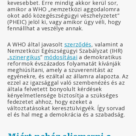
kevesebbet. Erre mindig akkor kerül sor,
amikor a WHO „nemzetközi aggodalomra
okot adó közegészségügyi vészhelyzetet”
(PHEIC) jelöl ki, vagy amikor úgy véli, hogy
fennállhat a veszélye annak.
A WHO által javasolt
szerződés
, valamint a
Nemzetközi Egészségügyi Szabályzat (IHR)
„
szinergikus
”
módosításai
a demokratikus
reformok évszázados folyamatát kívánják
meghiúsítani, amely a szuverenitást az
egyénekre, és ezáltal az államra alapozta. Az
ezzel az igazsággal való szembenézés és az
általa felvetett bonyolult kérdések
kényelmetlensége biztosítja a szükséges
fedezetet ahhoz, hogy ezeket a
változtatásokat keresztülvigyék. Így sorvad
el és hal meg a demokrácia és a szabadság.