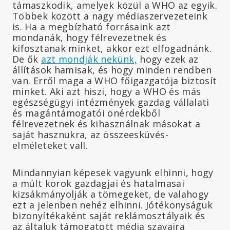
támaszkodik, amelyek közül a WHO az egyik.
Többek között a nagy médiaszervezeteink
is. Ha a megbízható forrásaink azt
mondanák, hogy félrevezetnek és
kifosztanak minket, akkor ezt elfogadnánk.
De ők
azt mondják nekünk,
hogy ezek az
állítások hamisak, és hogy minden rendben
van. Erről maga a WHO főigazgatója biztosít
minket. Aki azt hiszi, hogy a WHO és más
egészségügyi intézmények gazdag vállalati
és magántámogatói önérdekből
félrevezetnek és kihasználnak másokat a
saját hasznukra, az összeesküvés-
elméleteket vall.
Mindannyian képesek vagyunk elhinni, hogy
a múlt korok gazdagjai és hatalmasai
kizsákmányolják a tömegeket, de valahogy
ezt a jelenben nehéz elhinni. Jótékonyságuk
bizonyítékaként saját reklámosztályaik és
az általuk támogatott média szavaira