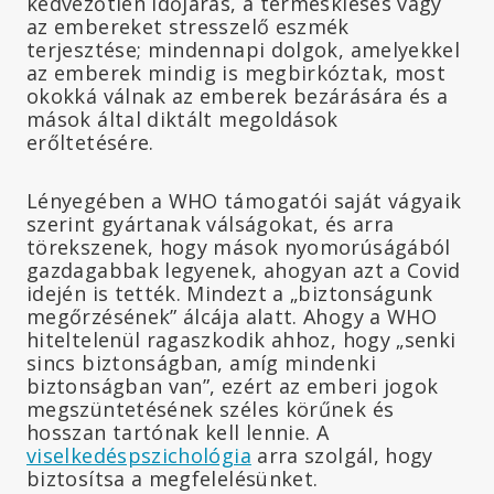
kedvezőtlen időjárás, a terméskiesés vagy
az embereket stresszelő eszmék
terjesztése; mindennapi dolgok, amelyekkel
az emberek mindig is megbirkóztak, most
okokká válnak az emberek bezárására és a
mások által diktált megoldások
erőltetésére.
Lényegében a WHO támogatói saját vágyaik
szerint gyártanak válságokat, és arra
törekszenek, hogy mások nyomorúságából
gazdagabbak legyenek, ahogyan azt a Covid
idején is tették. Mindezt a „biztonságunk
megőrzésének” álcája alatt. Ahogy a WHO
hiteltelenül ragaszkodik ahhoz, hogy „senki
sincs biztonságban, amíg mindenki
biztonságban van”, ezért az emberi jogok
megszüntetésének széles körűnek és
hosszan tartónak kell lennie. A
viselkedéspszichológia
arra szolgál, hogy
biztosítsa a megfelelésünket.