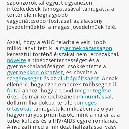
szponzorokkal együtt ugyanezen
intézkedések támogatásával támogatta a
történelem legnagyobb
vagyonátcsoportosítását az alacsony
jövedelműektől a magas jövedelműek felé.
Azzal, hogy a WHO feladta elveit, több
millió lányt tett ki a
gyermekházasságon
keresztül történő éjszakai nemi erőszaknak,
növelte
a tinédzserterhességet és a
gyermekhalandóságot, csökkentette a
gyermekkori oktatást
, és növelte a
szegénységet
és az
alultápláltságot
. Annak
ellenére, hogy ezen emberek többsége
túl
fiatal
ahhoz, hogy a Covid
megbetegítse
őket, és már rendelkeznek
immunitással
,
dollármilliárdokba kerülő
tömeges
oltásokat
támogattak, miközben az olyan
hagyományos prioritások, mint a malária, a
tuberkulózis és a HIV/AIDS egyre romlanak.
A nyugati média mindezt hallgatással vagy