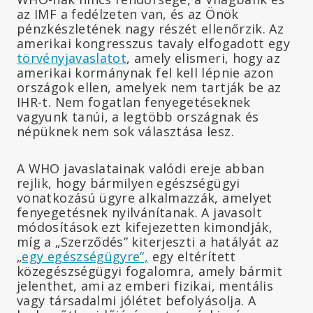
az IMF a fedélzeten van, és az Önök
pénzkészletének nagy részét ellenőrzik. Az
amerikai kongresszus tavaly elfogadott egy
törvényjavaslatot
, amely elismeri, hogy az
amerikai kormánynak fel kell lépnie azon
országok ellen, amelyek nem tartják be az
IHR-t. Nem fogatlan fenyegetéseknek
vagyunk tanúi, a legtöbb országnak és
népüknek nem sok választása lesz.
A WHO javaslatainak valódi ereje abban
rejlik, hogy bármilyen egészségügyi
vonatkozású ügyre alkalmazzák, amelyet
fenyegetésnek nyilvánítanak. A javasolt
módosítások ezt kifejezetten kimondják,
míg a „Szerződés” kiterjeszti a hatályát az
„
egy egészségügyre”,
egy eltérített
közegészségügyi fogalomra, amely bármit
jelenthet, ami az emberi fizikai, mentális
vagy társadalmi jólétet befolyásolja. A