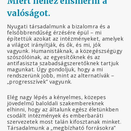
Miért nehéz elismerni a
valóságot.
Nyugati társadalmunk a bizalomra és a
felsőbbrendűség érzésére épül – mi
építettük azokat az intézményeket, amelyek
a világot irányítják, és ők, és mi, jók
vagyunk. Humanistáknak, a közegészségügy
szószólóinak, az egyesítőknek és az
antifasiszta szabadságszeretőknek tartjuk
magunkat. Úgy gondoljuk, hogy a mi
rendszerünk jobb, mint az alternatívák –
„progresszívek” vagyunk.
Elég nagy lépés a kényelmes, közepes
jövedelmű baloldali szakembereknek
elhinni, hogy az általunk egész életünkben
csodált intézmények és emberbaráti
szervezetek most talán kifosztanak minket.
Társadalmunk a „megbízható forrásokra”