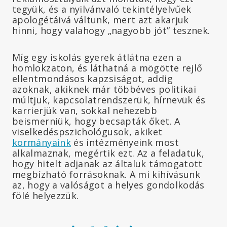
tegyük, és a nyilvánvaló tekintélyelvűek
apologétáivá váltunk, mert azt akarjuk
hinni, hogy valahogy „nagyobb jót” tesznek.
Míg egy iskolás gyerek átlátna ezen a
homlokzaton, és láthatná a mögötte rejlő
ellentmondásos kapzsiságot, addig
azoknak, akiknek már többéves politikai
múltjuk, kapcsolatrendszerük, hírnevük és
karrierjük van, sokkal nehezebb
beismerniük, hogy becsapták őket. A
viselkedéspszichológusok, akiket
kormányaink
és intézményeink most
alkalmaznak, megértik ezt. Az a feladatuk,
hogy hitelt adjanak az általuk támogatott
megbízható forrásoknak. A mi kihívásunk
az, hogy a valóságot a helyes gondolkodás
fölé helyezzük.