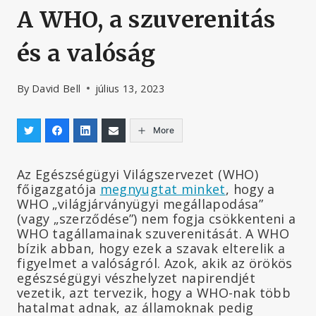
A WHO, a szuverenitás
és a valóság
By
David Bell
július 13, 2023
More
Az Egészségügyi Világszervezet (WHO)
főigazgatója
megnyugtat minket
, hogy a
WHO „világjárványügyi megállapodása”
(vagy „szerződése”) nem fogja csökkenteni a
WHO tagállamainak szuverenitását. A WHO
bízik abban, hogy ezek a szavak elterelik a
figyelmet a valóságról. Azok, akik az örökös
egészségügyi vészhelyzet napirendjét
vezetik, azt tervezik, hogy a WHO-nak több
hatalmat adnak, az államoknak pedig