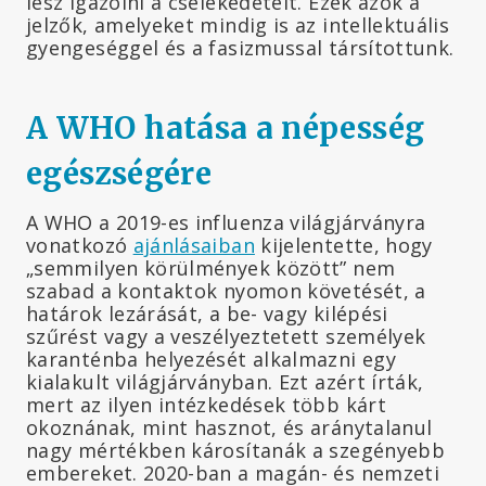
lesz igazolni a cselekedeteit. Ezek azok a
jelzők, amelyeket mindig is az intellektuális
gyengeséggel és a fasizmussal társítottunk.
A WHO hatása a népesség
egészségére
A WHO a 2019-es influenza világjárványra
vonatkozó
ajánlásaiban
kijelentette, hogy
„semmilyen körülmények között” nem
szabad a kontaktok nyomon követését, a
határok lezárását, a be- vagy kilépési
szűrést vagy a veszélyeztetett személyek
karanténba helyezését alkalmazni egy
kialakult világjárványban. Ezt azért írták,
mert az ilyen intézkedések több kárt
okoznának, mint hasznot, és aránytalanul
nagy mértékben károsítanák a szegényebb
embereket. 2020-ban a magán- és nemzeti