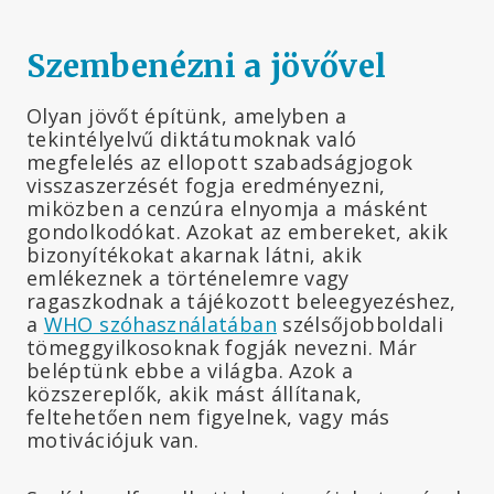
Szembenézni a jövővel
Olyan jövőt építünk, amelyben a
tekintélyelvű diktátumoknak való
megfelelés az ellopott szabadságjogok
visszaszerzését fogja eredményezni,
miközben a cenzúra elnyomja a másként
gondolkodókat. Azokat az embereket, akik
bizonyítékokat akarnak látni, akik
emlékeznek a történelemre vagy
ragaszkodnak a tájékozott beleegyezéshez,
a
WHO szóhasználatában
szélsőjobboldali
tömeggyilkosoknak fogják nevezni. Már
beléptünk ebbe a világba. Azok a
közszereplők, akik mást állítanak,
feltehetően nem figyelnek, vagy más
motivációjuk van.