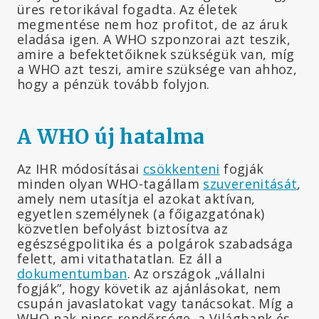
üres retorikával fogadta. Az életek
megmentése nem hoz profitot, de az áruk
eladása igen. A WHO szponzorai azt teszik,
amire a befektetőiknek szükségük van, míg
a WHO azt teszi, amire szüksége van ahhoz,
hogy a pénzük tovább folyjon.
A WHO új hatalma
Az IHR módosításai
csökkenteni
fogják
minden olyan WHO-tagállam
szuverenitását
,
amely nem utasítja el azokat aktívan,
egyetlen személynek (a főigazgatónak)
közvetlen befolyást biztosítva az
egészségpolitika és a polgárok szabadsága
felett, ami vitathatatlan. Ez áll a
dokumentumban
. Az országok „vállalni
fogják”, hogy követik az ajánlásokat, nem
csupán javaslatokat vagy tanácsokat. Míg a
WHO-nak nincs rendőrsége, a Világbank és