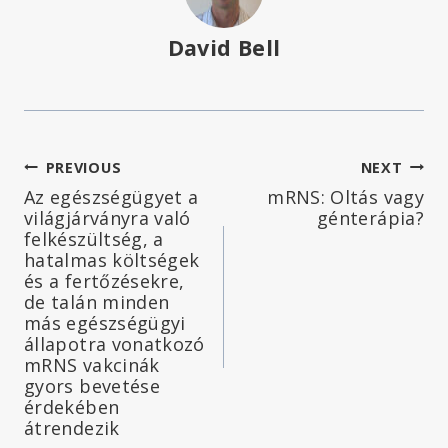
David Bell
Bejegyzés
PREVIOUS
NEXT
Az egészségügyet a
mRNS: Oltás vagy
navigáció
világjárványra való
génterápia?
felkészültség, a
hatalmas költségek
és a fertőzésekre,
de talán minden
más egészségügyi
állapotra vonatkozó
mRNS vakcinák
gyors bevetése
érdekében
átrendezik