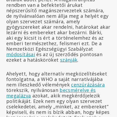
rendben van a befektetői árukat
népszerűsítő magánszervezetek számára,
de nyilvánvalóan nem állja meg a helyét egy
olyan szervezet számára, amely
gyógyszereket akar rendelni, határokat akar
lezárni és embereket akar bezárni. Bárki,
aki egy kicsit is ért a történelemhez és az
emberi természethez, felismeri ezt. De a
Nemzetközi Egészségügyi Szabályzat
módosításai
és az új szerződés pontosan
ezeket a hatásköröket
szánják
.
Ahelyett, hogy alternatív megközelítéseket
fontolgatna, a WHO a saját narratívájába
nem illeszkedő vélemények
cenzúrázására
törekszik, nyilvánosan
becsmérelve és
megalázva
azokat, akik megkérdőjelezik
politikáját. Ezek nem egy olyan szervezet
cselekedetei, amely „minket, az embereket”
képviseli, és nem is bízik abban, hogy képes