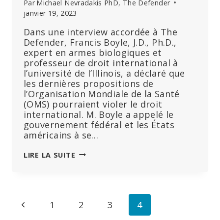
Par
Michael Nevradakis PhD, The Defender
janvier 19, 2023
Dans une interview accordée à The
Defender, Francis Boyle, J.D., Ph.D.,
expert en armes biologiques et
professeur de droit international à
l’université de l’Illinois, a déclaré que
les dernières propositions de
l’Organisation Mondiale de la Santé
(OMS) pourraient violer le droit
international. M. Boyle a appelé le
gouvernement fédéral et les États
américains à se…
EXCLUSIF
LIRE LA SUITE
:
LES
PROPOSITIONS
DE
Navigation
Page
1
2
3
4
L’OMS
POURRAIENT