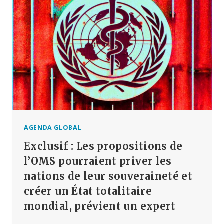
TRANSVERSE
INDUITE
PAR
UN
VACCIN
APRÈS
DES
INJECTIONS
DE
PFIZER
AGENDA GLOBAL
Exclusif : Les propositions de
l’OMS pourraient priver les
nations de leur souveraineté et
créer un État totalitaire
mondial, prévient un expert