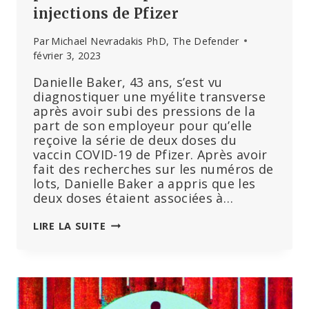
injections de Pfizer
DU
PASSAGE
Par
Michael Nevradakis PhD, The Defender
À
février 3, 2023
LA
« VIE
Danielle Baker, 43 ans, s’est vu
POST-
diagnostiquer une myélite transverse
PANDÉMIQUE »
après avoir subi des pressions de la
part de son employeur pour qu’elle
reçoive la série de deux doses du
vaccin COVID-19 de Pfizer. Après avoir
fait des recherches sur les numéros de
lots, Danielle Baker a appris que les
deux doses étaient associées à…
UNE
LIRE LA SUITE
FEMME
DIAGNOSTIQUÉE
AVEC
UNE
MYÉLITE