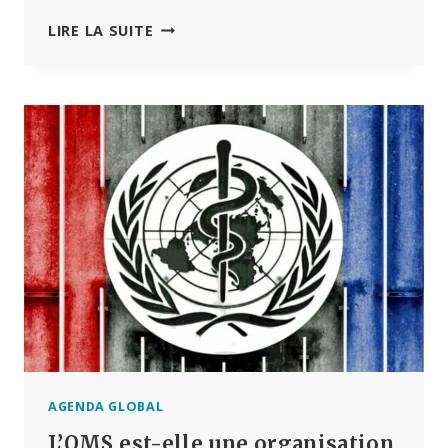
L’INITIATIVE
LIRE LA SUITE
DE
L’OMS
VISE
À
« PROMOUVOIR
LES
COMPORTEMENTS
SOUHAITÉS »
EN
SURVEILLANT
LES
MÉDIAS
SOCIAUX
AGENDA GLOBAL
L’OMS est-elle une organisation