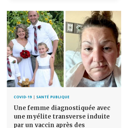
UNI
MET
FIN
AU
PROGRAMME
DE
RAPPEL
COVID
POUR
LES
PERSONNES
EN
BONNE
SANTÉ
DE
MOINS
DE
COVID-19
|
SANTÉ PUBLIQUE
50
Une femme diagnostiquée avec
ANS
DANS
une myélite transverse induite
LE
par un vaccin après des
CADRE