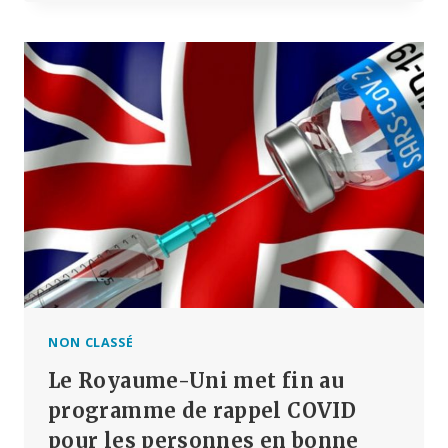
ELLE
UNE
ORGANISATION
DE
FAÇADE
POUR
LA
PRISE
DE
CONTRÔLE
DU
GOUVERNEMENT
AMÉRICAIN
?
NON CLASSÉ
Le Royaume-Uni met fin au
programme de rappel COVID
pour les personnes en bonne