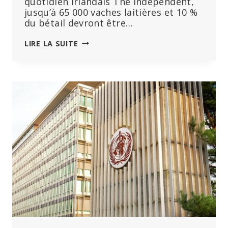
quotidien irlandais The Independent,
jusqu’à 65 000 vaches laitières et 10 %
du bétail devront être…
PROSTESTATION
LIRE LA SUITE
DES
AGRICULTEURS
IRLANDAIS
CONTRE
LES
PROJETS
D’ABATTAGE
DE
BÉTAIL
POUR
ATTEINDRE
LES
OBJECTIFS
CLIMATIQUES