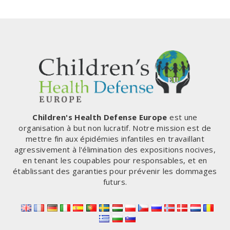
de
précédente
PRIVER
LES
page
NATIONS
DE
LEUR
SOUVERAINETÉ
ET
CRÉER
UN
ÉTAT
TOTALITAIRE
Children's Health Defense Europe
est une
MONDIAL,
organisation à but non lucratif. Notre mission est de
PRÉVIENT
mettre fin aux épidémies infantiles en travaillant
UN
agressivement à l'élimination des expositions nocives,
EXPERT
en tenant les coupables pour responsables, et en
établissant des garanties pour prévenir les dommages
futurs.