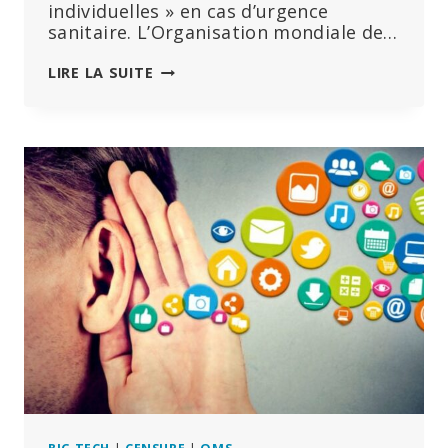
individuelles » en cas d’urgence
sanitaire. L’Organisation mondiale de…
L’ASSEMBLÉE
LIRE LA SUITE
MONDIALE
DE
LA
SANTÉ
SOULIGNE
LA
NÉCESSITÉ
DE
« RESTREINDRE
LES
LIBERTÉS
INDIVIDUELLES »
ET
D’ÉTENDRE
LES
POUVOIRS
D’URGENCE