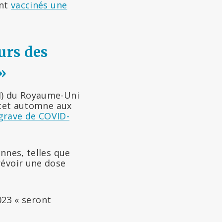
ent
vaccinés une
rs des
»
I) du Royaume-Uni
l cet automne aux
grave de COVID-
nnes, telles que
révoir une dose
23 « seront