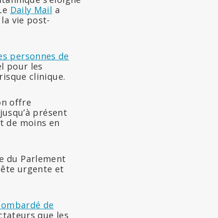
 Le
Daily Mail
a
la vie post-
es personnes de
l pour les
isque clinique.
on offre
 jusqu’à présent
nt de moins en
e du Parlement
ête urgente et
bombardé de
ctateurs que les