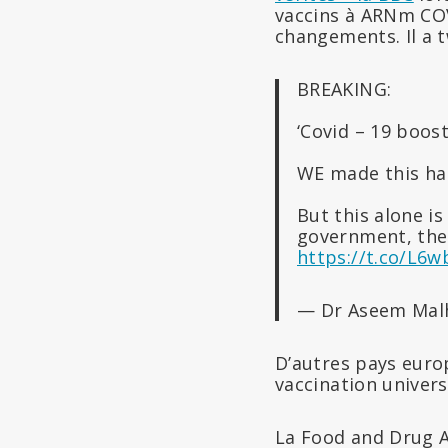
vaccins à ARNm COVI
changements. Il a t
BREAKING:
‘Covid – 19 boost
WE made this h
But this alone i
government, the
https://t.co/L6
— Dr Aseem Mal
D’autres pays euro
vaccination univer
La Food and Drug A