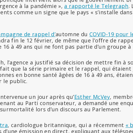
urgence à la pandémie »,
a rapporté le Telegraph
.
nts comme un signe que le pays « s’installe dans 
ampagne de rappel d’
automne du
COVID-19 pour l
ra fin le 12 février, de même que l’offre de rappe
16 à 49 ans qui ne font pas partie d’un groupe à r
, l’agence a justifié sa décision de mettre fin à s
ait que la série primaire et le rappel, qui étaient
nnes en bonne santé âgées de 16 à 49 ans, étaie
 le public.
intervenue un jour après qu’
Esther McVey
, membr
enant au Parti conservateur, a demandé une enqu
surmortalité lors d’un discours au Parlement.
tra
, cardiologue britannique, qui a récemment
« 
s d’une émission en direct, expliquant aux téléspe