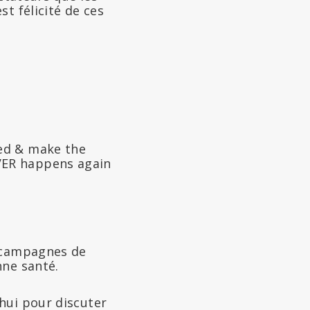
t félicité de ces
red & make the
VER happens again
s campagnes de
nne santé.
hui pour discuter