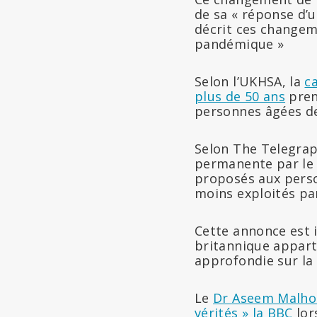
de sa « réponse d’
décrit ces changeme
pandémique »
Selon l’UKHSA, la
c
plus de 50 ans
prend
personnes âgées de 
Selon The Telegraph
permanente par le f
proposés aux perso
moins exploités par
Cette annonce est 
britannique appart
approfondie sur la 
Le
Dr Aseem Malho
vérités » la BBC
lor