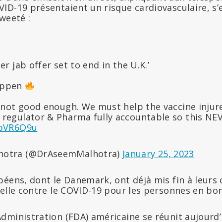
D-19 présentaient un risque cardiovasculaire, s’es
weeté :
er jab offer set to end in the U.K.’
appen
s not good enough. We must help the vaccine inju
 regulator & Pharma fully accountable so this NE
wbVR6Q9u
hotra (@DrAseemMalhotra)
January 25, 2023
péens, dont le Danemark, ont déjà mis fin à leur
selle contre le COVID-19 pour les personnes en bo
dministration (FDA) américaine se réunit aujourd’