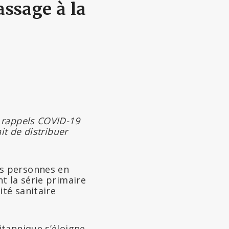
assage à la
 rappels COVID-19
t de distribuer
s personnes en
t la série primaire
ité sanitaire
tannique s’éloigne