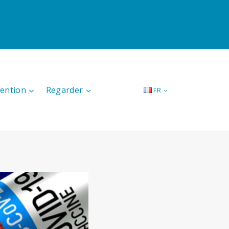
tention
Regarder
FR