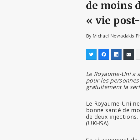
de moins d
« vie pos
By
Michael Nevradakis P
Le Royaume-Uni a a
pour les personnes 
gratuitement la séri
Le Royaume-Uni n
bonne santé de moi
de deux injections,
(UKHSA).
Ce changement de p