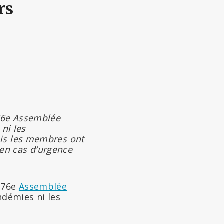
rs
 76e Assemblée
ni les
ais les membres ont
 en cas d’urgence
a 76e
Assemblée
ndémies ni les