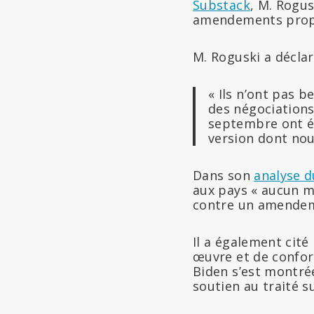
Substack
, M. Rogu
amendements propos
M. Roguski a décla
« Ils n’ont pas b
des négociations
septembre ont ét
version dont nou
Dans son
analyse d
aux pays « aucun m
contre un amendeme
Il a également cité 
œuvre et de conform
Biden s’est montrée
soutien au traité 