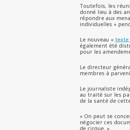
Toutefois, les réun
donné lieu à des a
répondre aux menac
individuelles » pen
Le nouveau «
texte
également été dist
pour les amendeme
Le directeur génér
membres à parvenir
Le journaliste ind
au traité sur les 
de la santé de cet
« On peut se concen
négocier ces docum
de cirque. »