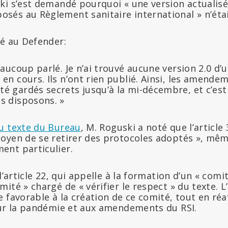
ski s’est demandé pourquoi « une version actualis
és au Règlement sanitaire international » n’étai
ré au Defender:
eaucoup parlé. Je n’ai trouvé aucune version 2.0 d’
 en cours. Ils n’ont rien publié. Ainsi, les amend
é gardés secrets jusqu’à la mi-décembre, et c’est 
s disposons. »
u texte du Bureau
, M. Roguski a noté que l’article
oyen de se retirer des protocoles adoptés », même
nt particulier.
l’article 22, qui appelle à la formation d’un « com
ité » chargé de « vérifier le respect » du texte. 
 favorable à la création de ce comité, tout en ré
sur la pandémie et aux amendements du RSI.