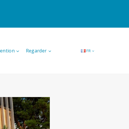
tention
Regarder
FR