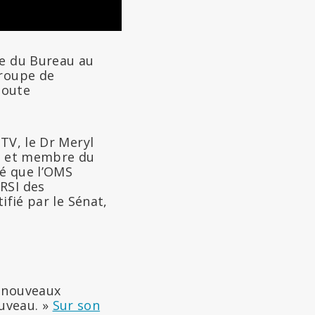
te du Bureau au
groupe de
toute
TV, le Dr Meryl
es et membre du
ré que l’OMS
RSI des
ifié par le Sénat,
s nouveaux
uveau. »
Sur son