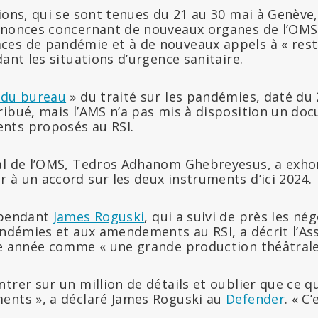
ions, qui se sont tenues du 21 au 30 mai à Genève,
nnonces concernant de nouveaux organes de l’OMS
es de pandémie et à de nouveaux appels à « restr
dant les situations d’urgence sanitaire.
 du bureau
» du traité sur les pandémies, daté du 
ribué, mais l’AMS n’a pas mis à disposition un do
nts proposés au RSI.
al de l’OMS, Tedros Adhanom Ghebreyesus, a exhor
 à un accord sur les deux instruments d’ici 2024.
épendant
James Roguski
, qui a suivi de près les né
pandémies et aux amendements au RSI, a décrit l’A
te année comme « une grande production théâtrale
trer sur un million de détails et oublier que ce qu’
ents », a déclaré James Roguski au
Defender
. « C