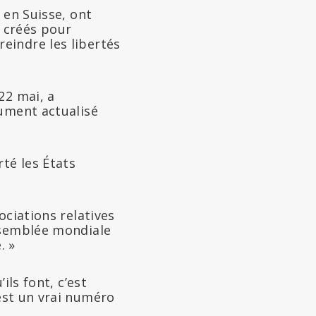
 en Suisse, ont
 créés pour
eindre les libertés
22 mai, a
cument actualisé
té les États
gociations relatives
ssemblée mondiale
. »
ils font, c’est
’est un vrai numéro