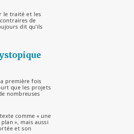
le traité et les
contraires de
oujours dit qu’ils
dystopique
la première fois
ourt que les projets
é de nombreuses
u texte comme « une
 plan », mais aussi
ortée et son