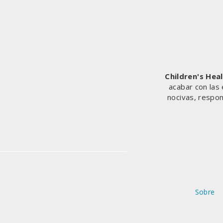
UN
ESTUDIO
DEMUESTRA
QUE
LA
BIODIVERSIDAD
AGRÍCOLA
Children's Hea
ES
acabar con las
BENEFICIOSA
nocivas, respon
PARA
LAS
PERSONAS
Y
EL
PLANETA
Sobre