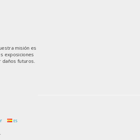
uestra misión es
as exposiciones
r daños futuros.
r
ES
.