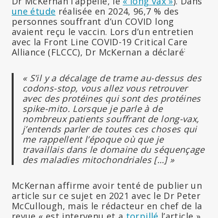
Dr McKernan l’appelle, le
« long vax »
). Dans
une étude
réalisée en 2024, 96,7 % des
personnes souffrant d’un COVID long
avaient reçu le vaccin. Lors d’un entretien
avec la Front Line COVID-19 Critical Care
:
Alliance (FLCCC), Dr McKernan a déclaré
« S’il y a décalage de trame au-dessus des
codons-stop, vous allez vous retrouver
avec des protéines qui sont des protéines
spike-mito. Lorsque je parle à de
nombreux patients souffrant de long-vax,
j’entends parler de toutes ces choses qui
me rappellent l’époque où que je
travaillais dans le domaine du séquençage
des maladies mitochondriales […] »
McKernan affirme avoir tenté de publier un
article sur ce sujet en 2021 avec le Dr Peter
McCullough, mais le rédacteur en chef de la
revue « est intervenu et a
torpillé
l’article ».