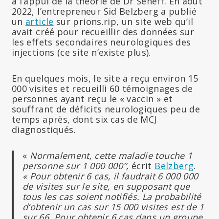
à l’appui de la théorie de Dr Seneff. En août
2022, l’entrepreneur Sid Belzberg a publié
un
article
sur prions.rip, un site web qu’il
avait créé pour recueillir des données sur
les effets secondaires neurologiques des
injections (ce site n’existe plus).
En quelques mois, le site a reçu environ 15
000 visites et recueilli 60 témoignages de
personnes ayant reçu le « vaccin » et
souffrant de déficits neurologiques peu de
temps après, dont six cas de MCJ
diagnostiqués.
«
Normalement, cette maladie touche 1
personne sur 1 000 000″,
écrit
Belzberg
.
« Pour obtenir 6 cas, il faudrait 6 000 000
de visites sur le site, en supposant que
tous les cas soient notifiés. La probabilité
d’obtenir un cas sur 15 000 visites est de 1
sur 66. Pour obtenir 6 cas dans un groupe