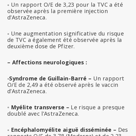
◦ Un rapport O/E de 3,23 pour la TVC a été
observée après la première injection
d’AstraZeneca.
◦ Une augmentation significative du risque
de TVC a également été observée après la
deuxième dose de Pfizer.
– Affections neurologiques :
◦
Syndrome de Guillain-Barré –
Un rapport
O/E de 2,49 a été observé après le vaccin
d’AstraZeneca.
◦ Myélite transverse –
Le risque a presque
doublé avec l’AstraZeneca.
◦
Encéphalomyélite aiguë disséminée –
Des
rapports O/E de 3,78 (Moderna) et de 2,23