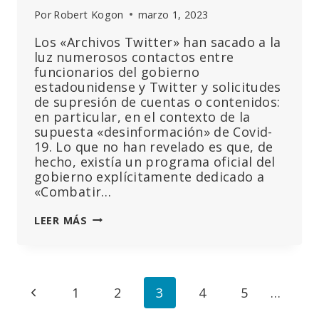
Por
Robert Kogon
marzo 1, 2023
Los «Archivos Twitter» han sacado a la
luz numerosos contactos entre
funcionarios del gobierno
estadounidense y Twitter y solicitudes
de supresión de cuentas o contenidos:
en particular, en el contexto de la
supuesta «desinformación» de Covid-
19. Lo que no han revelado es que, de
hecho, existía un programa oficial del
gobierno explícitamente dedicado a
«Combatir…
LOS
LEER MÁS
ARCHIVOS
DE
LA
UE:
Navegación
Página
1
2
3
4
5
…
LO
QUE