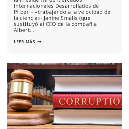
Internacionales Desarrollados de
Pfizer – «trabajando a la velocidad de
la ciencia»- Janine Smalls (que
sustituyó al CEO de la compañía
Albert…
EL
LEER MÁS
PARLAMENTO
EUROPEO
INTERROGA
A
LA
DIRECTORA
DE
LA
AEM
SOBRE
LOS
DATOS
DEL
PRIMER