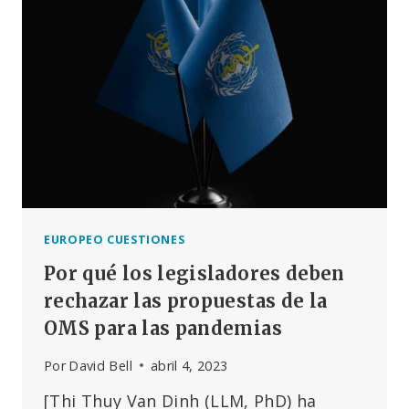
LA
EMA
A
LOS
EURODIPUTADOS
MUESTRA
EL
FRACASO
DE
LA
AGENCIA
EUROPEO CUESTIONES
Por qué los legisladores deben
rechazar las propuestas de la
OMS para las pandemias
Por
David Bell
abril 4, 2023
[Thi Thuy Van Dinh (LLM, PhD) ha