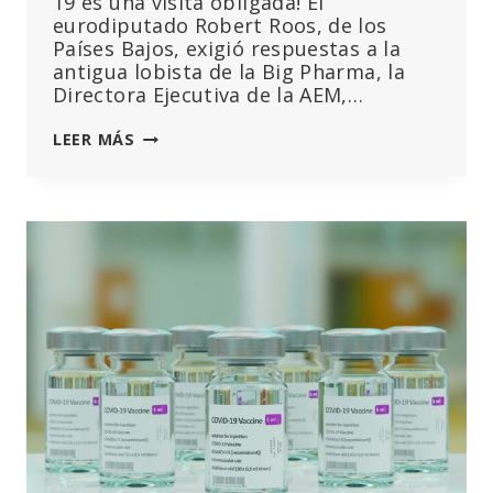
19 es una visita obligada! El
eurodiputado Robert Roos, de los
Países Bajos, exigió respuestas a la
antigua lobista de la Big Pharma, la
Directora Ejecutiva de la AEM,…
LAS
LEER MÁS
MUCHAS
FALSEDADES
DE
LA
DIRECTORA
DE
LA
AEM,
EMER
COOKE