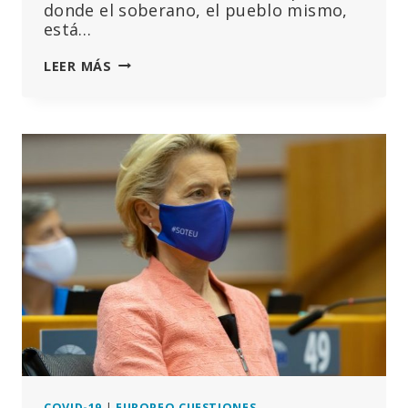
donde el soberano, el pueblo mismo,
está…
CORRUPCIÓN:
LEER MÁS
UNA
EMERGENCIA
PANDÉMICA
DE
ALCANCE
INTERNACIONAL
COVID-19
|
EUROPEO CUESTIONES