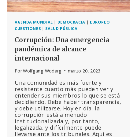
INFORME
DE
LA
UE
AGENDA MUNDIAL
|
DEMOCRACIA
|
EUROPEO
SOBRE
CUESTIONES
|
SALUD PÚBLICA
LA
Corrupción: Una emergencia
SEGURIDAD
DE
pandémica de alcance
LAS
internacional
VACUNAS
DE
Por
Wolfgang Wodarg
marzo 20, 2023
PFIZER/BIONTECH
Una comunidad es más fuerte y
resistente cuanto más pueden ver y
entender sus miembros lo que se está
decidiendo. Debe haber transparencia,
y debe utilizarse. Hoy en día, la
corrupción está a menudo
institucionalizada y, por tanto,
legalizada, y difícilmente puede
llevarse ante los tribunales. Aquí es