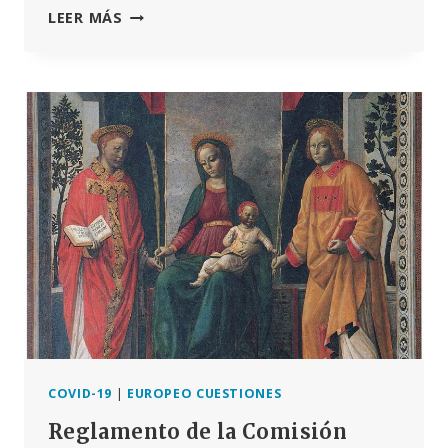
EL
LEER MÁS
PROCESAMIENTO
DEL
COVID
EN
EL
PARLAMENTO
DE
LA
UE:
EL
INFORME
SOBRE
EL
ESCÁNDALO
ABARCA
CORRUPCIÓN
E
INFORMACIÓN
COVID-19
|
EUROPEO CUESTIONES
FALSA
Reglamento de la Comisión