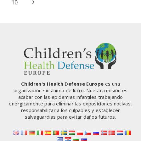
de
anterior
Siguiente
10
ELON
MUSK
Página
página
NO
TE
CUENTA
SOBRE
LA
CENSURA
EN
TWITTER
Children's Health Defense Europe
es una
organización sin ánimo de lucro. Nuestra misión es
acabar con las epidemias infantiles trabajando
enérgicamente para eliminar las exposiciones nocivas,
responsabilizar a los culpables y establecer
salvaguardias para evitar daños futuros.