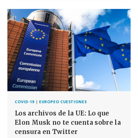
COMISIÓN
EUROPEA
POR
EL
QUE
SE
APLICA
LA
«CAJA
NEGRA»
FARMACÉUTICO-
MILITAR
MUNDIAL
COVID-19
|
EUROPEO CUESTIONES
Los archivos de la UE: Lo que
Elon Musk no te cuenta sobre la
censura en Twitter