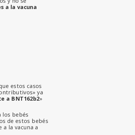
os y no se
s a la vacuna
que estos casos
ontributivos» ya
te a BNT162b2
»
a los bebés
sos de estos bebés
 a la vacuna a