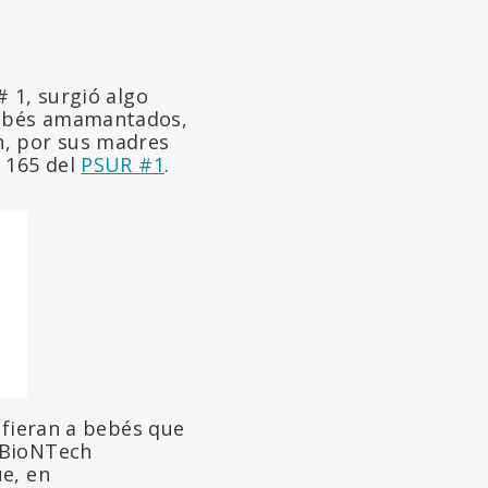
 1, surgió algo
bebés amamantados,
h, por sus madres
a 165 del
PSUR #1
.
efieran a bebés que
-BioNTech
ue, en