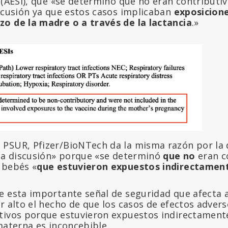
 (AESI), que «se determinó que no eran contributiv
iscusión ya que estos casos implicaban
exposicione
o de la madre o a través de la lactancia
.»
PSUR, Pfizer/BioNTech da la misma razón por la 
 la discusión» porque «se determinó
que
no
eran c
 bebés «
que estuvieron expuestos indirectamen
e esta importante señal de seguridad que afecta 
r alto el hecho de que los casos de efectos adver
tivos porque estuvieron expuestos indirectamente
materna es inconcebible.