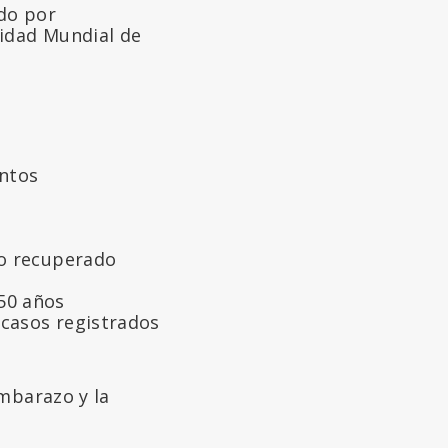
do por
ridad Mundial de
entos
no recuperado
50 años
 casos registrados
embarazo y la