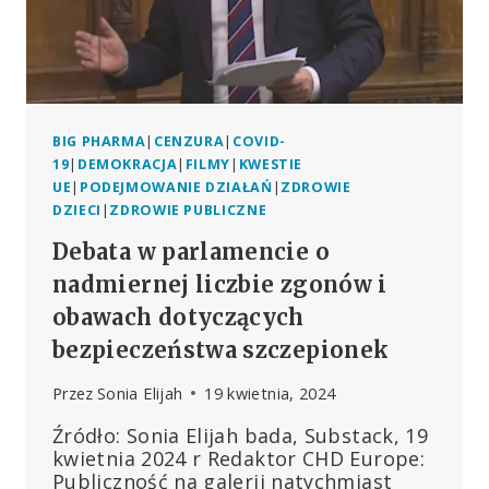
BIG PHARMA
|
CENZURA
|
COVID-
19
|
DEMOKRACJA
|
FILMY
|
KWESTIE
UE
|
PODEJMOWANIE DZIAŁAŃ
|
ZDROWIE
DZIECI
|
ZDROWIE PUBLICZNE
Debata w parlamencie o
nadmiernej liczbie zgonów i
obawach dotyczących
bezpieczeństwa szczepionek
Przez
Sonia Elijah
19 kwietnia, 2024
Źródło: Sonia Elijah bada, Substack, 19
kwietnia 2024 r Redaktor CHD Europe:
Publiczność na galerii natychmiast