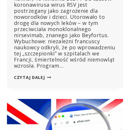
koronawirusa wirus RSV jest
postrzegany jako zagrożenie dla
noworodków i dzieci. Utorowało to
drogę dla nowych leków – w tym
przeciwciała monoklonalnego
nirsevimab, znanego jako Beyfortus.
Wybuchowe: niezależni francuscy
naukowcy odkryli, że po wprowadzeniu
tej „szczepionki” w szpitalach we
Francji, śmiertelność wśród niemowląt
wzrosła. Program…
RSV:
CZYTAJ DALEJ
ŚMIERTELNOŚĆ
NIEMOWLĄT
WZROSŁA
PO
WPROWADZENIU
SZCZEPIEŃ
W
SZPITALACH