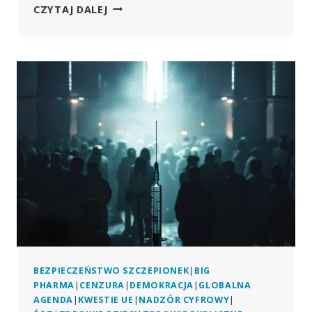
WPROWADZAJĄCE
CZYTAJ DALEJ
W
BŁĄD
TWIERDZENIA
FIRMY
PFIZER
NA
TEMAT
SZCZEPIONKI
PRZECIWKO
COVID
„ZDYSKREDYTOWAŁY”
DUŻĄ
FIRMĘ
FARMACEUTYCZNĄ,
STWIERDZA
BRYTYJSKI
ORGAN
REGULACYJNY
BEZPIECZEŃSTWO SZCZEPIONEK
|
BIG
PHARMA
|
CENZURA
|
DEMOKRACJA
|
GLOBALNA
AGENDA
|
KWESTIE UE
|
NADZÓR CYFROWY
|