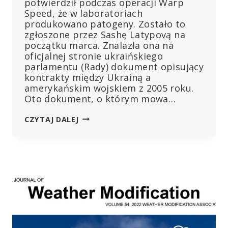
potwierdził podczas operacji Warp
Speed, że w laboratoriach
produkowano patogeny. Zostało to
zgłoszone przez Sashę Latypovą na
początku marca. Znalazła ona na
oficjalnej stronie ukraińskiego
parlamentu (Rady) dokument opisujący
kontrakty między Ukrainą a
amerykańskim wojskiem z 2005 roku.
Oto dokument, o którym mowa…
AMERYKAŃSKIE
CZYTAJ DALEJ
BIOLABORATORIA
NA
UKRAINIE
DO
PRODUKCJI
PATOGENÓW