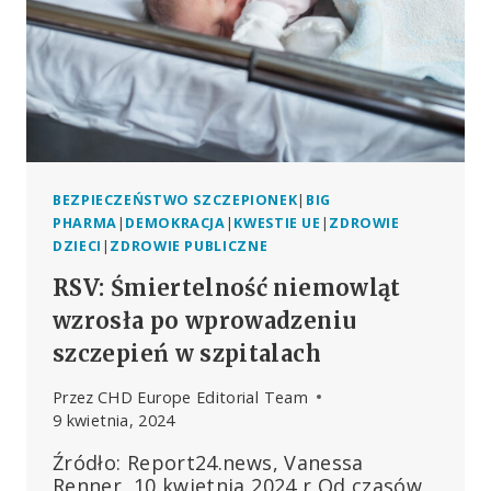
BEZPIECZEŃSTWO SZCZEPIONEK
|
BIG
PHARMA
|
DEMOKRACJA
|
KWESTIE UE
|
ZDROWIE
DZIECI
|
ZDROWIE PUBLICZNE
RSV: Śmiertelność niemowląt
wzrosła po wprowadzeniu
szczepień w szpitalach
Przez
CHD Europe Editorial Team
9 kwietnia, 2024
Źródło: Report24.news, Vanessa
Renner, 10 kwietnia 2024 r Od czasów