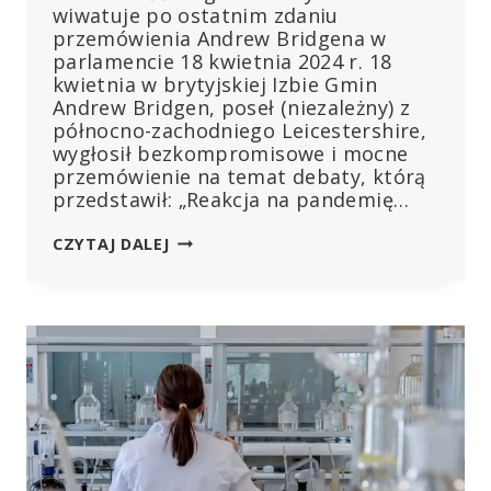
wiwatuje po ostatnim zdaniu
przemówienia Andrew Bridgena w
parlamencie 18 kwietnia 2024 r. 18
kwietnia w brytyjskiej Izbie Gmin
Andrew Bridgen, poseł (niezależny) z
północno-zachodniego Leicestershire,
wygłosił bezkompromisowe i mocne
przemówienie na temat debaty, którą
przedstawił: „Reakcja na pandemię…
DEBATA
CZYTAJ DALEJ
W
PARLAMENCIE
O
NADMIERNEJ
LICZBIE
ZGONÓW
I
OBAWACH
DOTYCZĄCYCH
BEZPIECZEŃSTWA