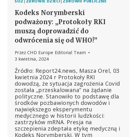
ŚOZ
|
ZDROWIE DZIECI
|
ZDROWIE PUBLICZNE
Kodeks Norymberski
podważony: „Protokoły RKI
muszą doprowadzić do
odwrócenia się od WHO!”
Przez
CHD Europe Editorial Team
3 kwietnia, 2024
Źródło: Report24.news, Masza Orel, 03
kwietnia 2024 r Protokoły RKI
dowodzą, że sytuacja zagrożenia Covid
została „przeskalowana” na żądanie
polityczne. Stanowiło to podstawę dla
środków pozbawionych dowodów i
największego eksperymentu
medycznego w historii ludzkości:
zastrzyków mRNA. Presja na
szczepienia zdeptała etykę medyczną i
Kodeks Norymberski. W tym