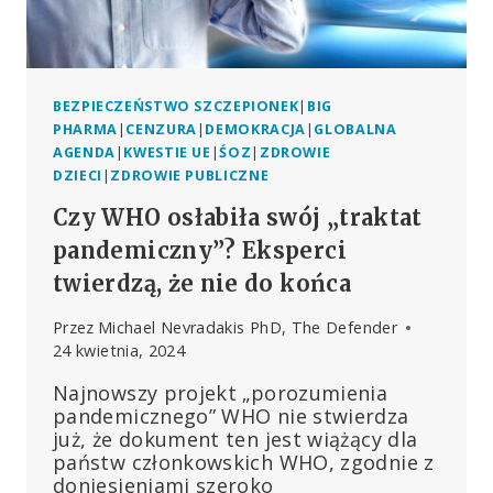
UNIVERSITY
PREPRINT
BEZPIECZEŃSTWO SZCZEPIONEK
|
BIG
PHARMA
|
CENZURA
|
DEMOKRACJA
|
GLOBALNA
AGENDA
|
KWESTIE UE
|
ŚOZ
|
ZDROWIE
DZIECI
|
ZDROWIE PUBLICZNE
Czy WHO osłabiła swój „traktat
pandemiczny”? Eksperci
twierdzą, że nie do końca
Przez
Michael Nevradakis PhD, The Defender
24 kwietnia, 2024
Najnowszy projekt „porozumienia
pandemicznego” WHO nie stwierdza
już, że dokument ten jest wiążący dla
państw członkowskich WHO, zgodnie z
doniesieniami szeroko