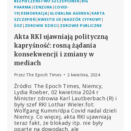
BEZPIECZEŃSTWO SZCZEPIONEK
|
BIG
PHARMA
|
CENZURA
|
COVID-
19
|
DEMOKRACJA
|
GLOBALNA AGENDA
|
KARTA
SZCZEPIEŃ
|
KWESTIE UE
|
NADZÓR CYFROWY
|
ŚOZ
|
ZDROWIE DZIECI
|
ZDROWIE PUBLICZNE
Akta RKI ujawniają polityczną
kapryśność: rosną żądania
konsekwencji i zmiany w
mediach
Przez
The Epoch Times
2 kwietnia, 2024
Źródło: The Epoch Times, Niemcy,
Lydia Roeber, 02 kwietnia 2024 r
Minister zdrowia Karl Lautberbach (R) i
były szef RKI Lothar Wieler.fot:
Wolfgang Kumm/dpa Covid nadal dzieli
Niemcy. Co więcej, akta RKI ujawniają
teraz fakt, że blokady itp. nie były
oparte na dowodach, ale