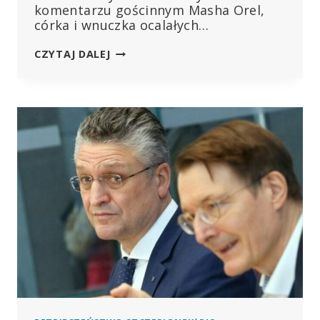
komentarzu gościnnym Masha Orel,
córka i wnuczka ocalałych…
KODEKS
CZYTAJ DALEJ
NORYMBERSKI
PODWAŻONY:
„PROTOKOŁY
RKI
MUSZĄ
DOPROWADZIĆ
DO
ODWRÓCENIA
SIĘ
OD
WHO!”