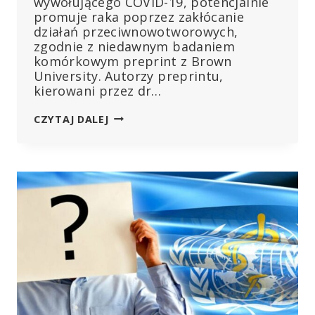
wywołującego COVID-19, potencjalnie
promuje raka poprzez zakłócanie
działań przeciwnowotworowych,
zgodnie z niedawnym badaniem
komórkowym preprint z Brown
University. Autorzy preprintu,
kierowani przez dr…
BIAŁKA
CZYTAJ DALEJ
COVID
SPIKE
POMAGAJĄ
KOMÓRKOM
NOWOTWOROWYM
PRZETRWAĆ
I
SĄ
ODPORNE
NA
CHEMIOTERAPIĘ:
DOKUMENT
BROWN