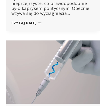
nieprzejrzyste, co prawdopodobnie
było kaprysem politycznym. Obecnie
wzywa się do wyciągnięcia…
AKTA
CZYTAJ DALEJ
RKI
UJAWNIAJĄ
POLITYCZNĄ
KAPRYŚNOŚĆ:
ROSNĄ
ŻĄDANIA
KONSEKWENCJI
I
ZMIANY
W
MEDIACH