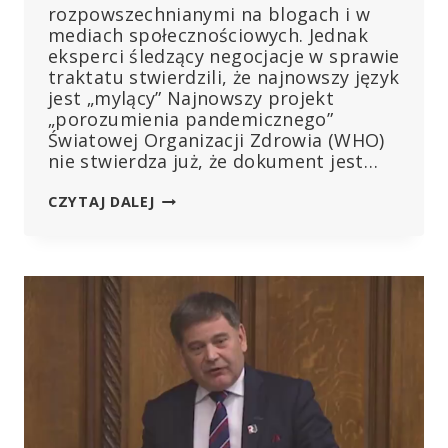
rozpowszechnianymi na blogach i w
mediach społecznościowych. Jednak
eksperci śledzący negocjacje w sprawie
traktatu stwierdzili, że najnowszy język
jest „mylący” Najnowszy projekt
„porozumienia pandemicznego”
Światowej Organizacji Zdrowia (WHO)
nie stwierdza już, że dokument jest…
CZY
CZYTAJ DALEJ
WHO
OSŁABIŁA
SWÓJ
„TRAKTAT
PANDEMICZNY”?
EKSPERCI
TWIERDZĄ,
ŻE
NIE
DO
KOŃCA