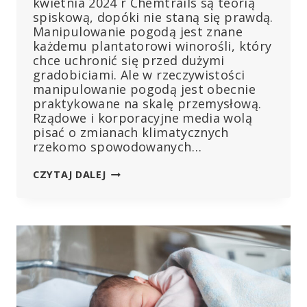
kwietnia 2024 r Chemtrails są teorią
spiskową, dopóki nie staną się prawdą.
Manipulowanie pogodą jest znane
każdemu plantatorowi winorośli, który
chce uchronić się przed dużymi
gradobiciami. Ale w rzeczywistości
manipulowanie pogodą jest obecnie
praktykowane na skalę przemysłową.
Rządowe i korporacyjne media wolą
pisać o zmianach klimatycznych
rzekomo spowodowanych…
PRZEMYSŁ
CZYTAJ DALEJ
CHEMTRAIL
DLA
WYWOŁANYCH
PRZEZ
CZŁOWIEKA
ZMIAN
POGODOWYCH
I
KLIMATYCZNYCH