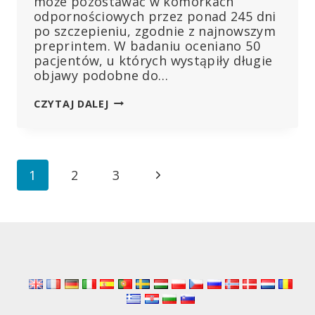
może pozostawać w komórkach
odpornościowych przez ponad 245 dni
po szczepieniu, zgodnie z najnowszym
preprintem. W badaniu oceniano 50
pacjentów, u których wystąpiły długie
objawy podobne do…
OSOBY
CZYTAJ DALEJ
ZASZCZEPIONE
WYKAZUJĄ
DŁUGOTRWAŁE
OBJAWY
Nawigacja
Następna
1
2
3
PODOBNE
DO
strony
strona
COVID
Z
WYKRYWALNYMI
BIAŁKAMI
SPIKE:
BADANIE
PREPRINT