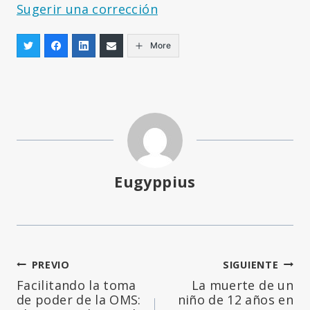
Sugerir una corrección
More
Eugyppius
Navegación
PREVIO
SIGUIENTE
Facilitando la toma
La muerte de un
de
de poder de la OMS:
niño de 12 años en