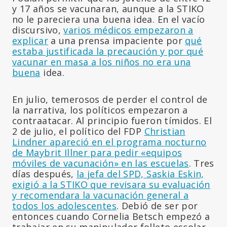
y 17 años se vacunaran, aunque a la STIKO
no le pareciera una buena idea. En el vacío
discursivo,
varios médicos empezaron a
explicar
a una prensa impaciente por
qué
estaba justificada la precaución y por qué
vacunar en masa a los niños no era una
buena
idea.
En julio, temerosos de perder el control de
la narrativa, los políticos empezaron a
contraatacar. Al principio fueron tímidos. El
2 de julio, el político del FDP
Christian
Lindner apareció en el programa nocturno
de Maybrit Illner para pedir «equipos
móviles de vacunación» en las escuelas
. Tres
días después,
la jefa del SPD, Saskia Eskin,
exigió a la STIKO que revisara su evaluación
y recomendara la vacunación general a
todos los adolescentes
. Debió de ser por
entonces cuando Cornelia Betsch empezó a
trabajar en su manipulador folleto escolar,