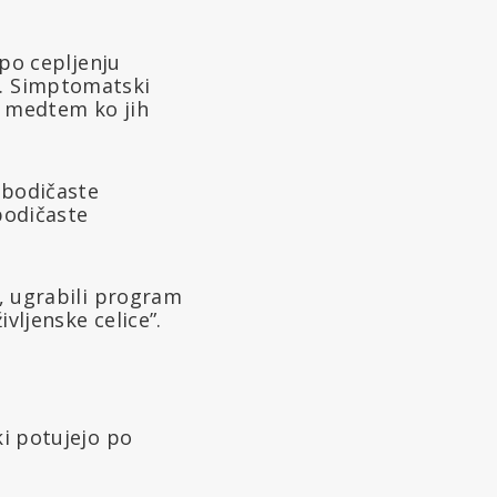
 po cepljenju
u. Simptomatski
, medtem ko jih
a bodičaste
bodičaste
e, ugrabili program
ivljenske celice”.
ki potujejo po