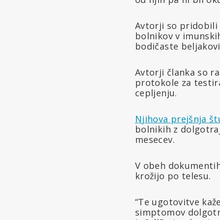
Avtorji so pridobili
bolnikov v imunski
bodičaste beljakovi
Avtorji članka so ra
protokole za testi
cepljenju.
Njihova prejšnja št
bolnikih z dolgotr
mesecev.
V obeh dokumentih 
krožijo po telesu.
“Te ugotovitve kaže
simptomov dolgotra