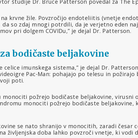
avtor študije Dr. Bruce Patterson povedal za The 
 na krvne žile. Povzročijo endoteliitis (vnetje endotel
, da so zdaj mnogi potrdili, da je verjetno eden 
ov pri dolgem COVIDu,” je dejal Dr. Patterson.
 za bodičaste beljakovine
ne celice imunskega sistema,” je dejal Dr. Patterso
videoigre Pac-Man: pohajajo po telesu in požirajo 
voji poti.
 monociti požrejo bodičaste beljakovine, virusni 
ndromu monociti požrejo bodičaste beljakovine, ki
ovine se nato shranijo v monocitih, zaradi česar cel
na življenjska doba lahko povzroči vnetje, ki vodi d