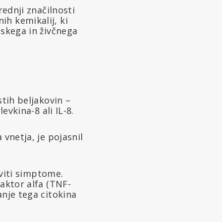
rednji značilnosti
h kemikalij, ki
nskega in živčnega
stih beljakovin –
evkina-8 ali IL-8.
 vnetja, je pojasnil
aviti simptome.
faktor alfa (TNF-
anje tega citokina