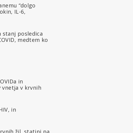
vanemu “dolgo
okin, IL-6,
h stanj posledica
 COVID, medtem ko
COVIDa in
 vnetja v krvnih
IV, in
vnih žil, statini pa