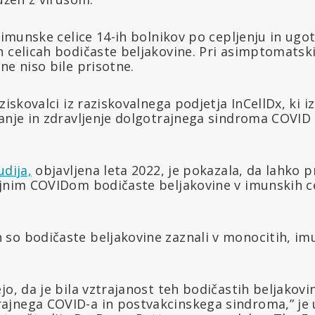
 imunske celice 14-ih bolnikov po cepljenju in ugoto
h celicah bodičaste beljakovine. Pri asimptomatsk
ne niso bile prisotne.
ziskovalci iz raziskovalnega podjetja InCellDx, ki i
ranje in zdravljenje dolgotrajnega sindroma COVID
udija,
objavljena leta 2022, je pokazala, da lahko p
ajnim COVIDom bodičaste beljakovine v imunskih ce
so bodičaste beljakovine zaznali v monocitih, imu
jo, da je bila vztrajanost teh bodičastih beljakovi
jnega COVID-a in postvakcinskega sindroma,” je 