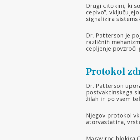
Drugi citokini, ki
cepivo”, vključujejo
signalizira sistems
Dr. Patterson je poj
različnih mehanizm
cepljenje povzroči 
Protokol zd
Dr. Patterson upor
postvakcinskega si
žilah in po vsem te
Njegov protokol vkl
atorvastatina, vrste
Maraviroc blokira C