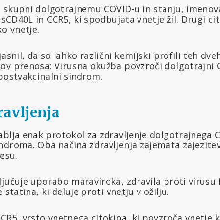
 so skupni dolgotrajnemu COVID-u in stanju, imeno
 sCD40L in CCR5, ki spodbujata vnetje žil. Drugi cit
ko vnetje.
asnil, da so lahko različni kemijski profili teh dve
ov prenosa: Virusna okužba povzroči dolgotrajni
postvakcinalni sindrom.
ravljenja
ablja enak protokol za zdravljenje dolgotrajnega 
ndroma. Oba načina zdravljenja zajemata zajezitev
lesu.
jučuje uporabo maraviroka, zdravila proti virusu H
 statina, ki deluje proti vnetju v ožilju.
CR5, vrsto vnetnega citokina, ki povzroča vnetje kr