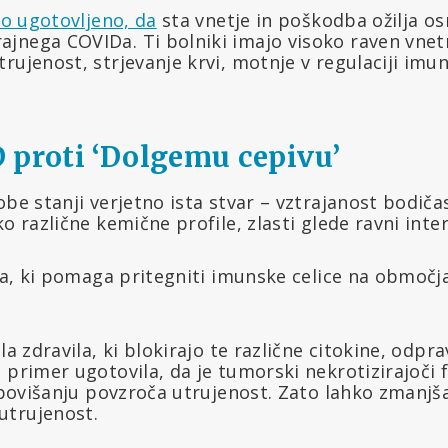
lo ugotovljeno, da
sta vnetje in poškodba ožilja os
jnega COVIDa. Ti bolniki imajo visoko raven vnetni
rujenost, strjevanje krvi, motnje v regulaciji imu
 proti ‘Dolgemu cepivu’
obe stanji verjetno ista stvar – vztrajanost bodiča
o različne kemične profile, zlasti glede ravni interl
ina, ki pomaga pritegniti imunske celice na območja
la zdravila, ki blokirajo te različne citokine, odpr
 primer ugotovila, da je tumorski nekrotizirajoči 
b povišanju povzroča utrujenost. Zato lahko zmanjš
utrujenost.