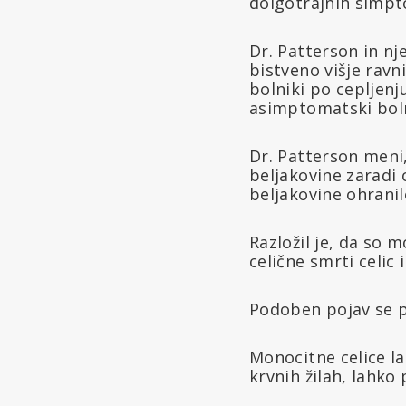
dolgotrajnih simp
Dr. Patterson in nje
bistveno višje rav
bolniki po cepljenj
asimptomatski bolni
Dr. Patterson meni,
beljakovine zaradi 
beljakovine ohranil
Razložil je, da so 
celične smrti celic 
Podoben pojav se po
Monocitne celice la
krvnih žilah, lahko