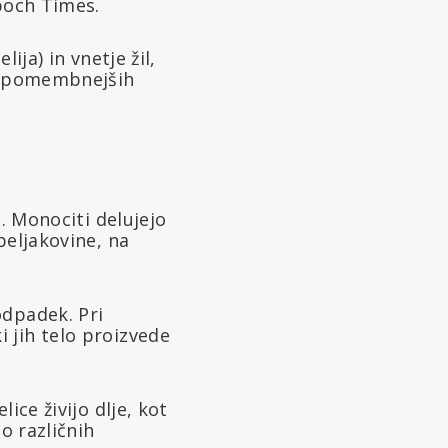
Epoch Times.
ija) in vnetje žil,
najpomembnejših
n. Monociti delujejo
beljakovine, na
odpadek. Pri
 jih telo proizvede
ice živijo dlje, kot
o različnih