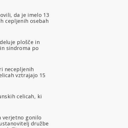
vili, da je imelo 13
ih cepljenih osebah
zdeluje plošče in
 in sindroma po
ri necepljenih
licah vztrajajo 15
nskih celicah, ki
n verjetno gonilo
ustanovitelj družbe