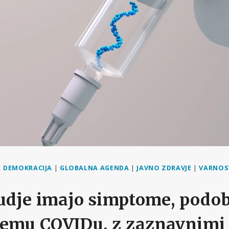
|
DEMOKRACIJA
|
GLOBALNA AGENDA
|
JAVNO ZDRAVJE
|
VARNOST
judje imajo simptome, podo
nemu COVIDu, z zaznavnimi