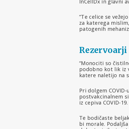
InCellDx in glavni 
“Te celice se vežejo
za katerega mislim
patogenih mehanizm
Rezervoarji
“Monociti so čistil
podobno kot lik iz 
katere naletijo na s
Pri dolgem COVID-u
postvakcinalnem si
iz cepiva COVID-19.
Te bodičaste beljak
bi morale. Podaljša