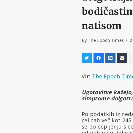
bodičastim
natisom
By
The Epoch Times
2
Vir:
The Epoch Time
Ugotovitve kažejo,
simptome dolgotra
Po podatkih iz ned
celicah več kot 245
se po cepljenju s 
od njih pa ni bil o