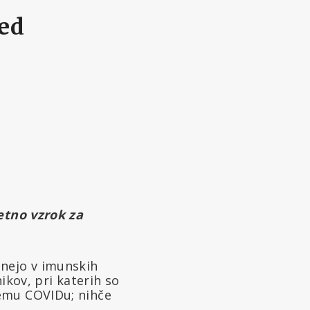
red
jetno vzrok za
anejo v imunskih
ikov, pri katerih so
gemu COVIDu; nihče