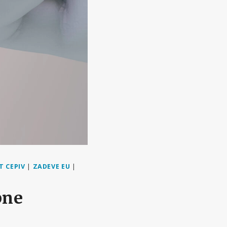
 CEPIV
|
ZADEVE EU
|
bne