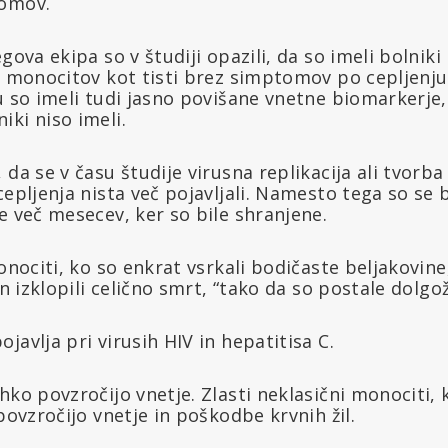
tomov.
gova ekipa so v študiji opazili, da so imeli bolniki
ni monocitov kot tisti brez simptomov po cepljenj
u so imeli tudi jasno povišane vnetne biomarkerje
ki niso imeli.
 da se v času študije virusna replikacija ali tvorb
cepljenja nista več pojavljali. Namesto tega so se 
e več mesecev, ker so bile shranjene.
monociti, ko so enkrat vsrkali bodičaste beljakovin
in izklopili celično smrt, “tako da so postale dolgož
javlja pri virusih HIV in hepatitisa C.
hko povzročijo vnetje. Zlasti neklasični monociti, 
 povzročijo vnetje in poškodbe krvnih žil.