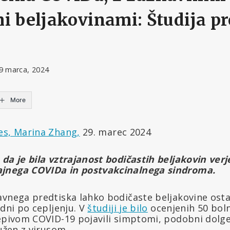
i beljakovinami: Študija p
9 marca, 2024
More
s, Marina Zhang,
29. marec 2024
 da je bila vztrajanost bodičastih beljakovin ver
jnega COVIDa in postvakcinalnega sindroma.
avnega predtiska lahko bodičaste beljakovine ost
 dni po cepljenju. V
študiji je bilo
ocenjenih 50 boln
cepivom COVID-19 pojavili simptomi, podobni dol
kužen z virusom.