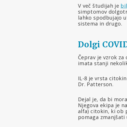
V več študijah je
bi
simptomov dolgotra
lahko spodbujajo ut
sistema in drugo.
Dolgi COVID
Čeprav je vzrok za 
imata stanji nekolik
IL-8 je vrsta citok
Dr. Patterson.
Dejal je, da bi mora
Njegova ekipa je na
alfa) citokin, ki o
pomaga zmanjšati 