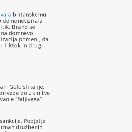
zvala
britanskemu
o demonetizirala
litik. Brand se
l na domnevo
izacija pomeni, da
 Tiktok in drugi
ah. Golo slikanje,
privede do ukinitve
vanje “žaljivega”
sankcije. Podjetje
tformah družbenih