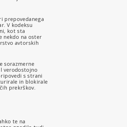
meri prepovedanega
ar. V kodeksu
ni, kot sta
 če nekdo na oster
arstvo avtorskih
 le sorazmerne
ol verodostojno
ripovedi s strani
rirale in blokirale
čih prekrškov.
ahko te na