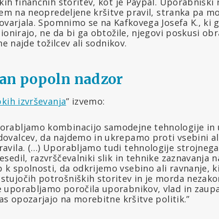
ih finančnih storitev, kot je Paypal. Uporabniški
jem na neopredeljene kršitve pravil, stranka pa mo
ovarjala. Spomnimo se na Kafkovega Josefa K., ki g
ionirajo, ne da bi ga obtožile, njegovi poskusi o
ne najde tožilcev ali sodnikov.
ran popoln nadzor
kih izvrševanja
” izvemo:
porabljamo kombinacijo samodejne tehnologije in 
dovalcev, da najdemo in ukrepamo proti vsebini ali
ravila. (…) Uporabljamo tudi tehnologije strojnega
esedil, razvrščevalniki slik in tehnike zaznavanja 
 k spolnosti, da odkrijemo vsebino ali ravnanje, ki
stujočih potrošniških storitev in je morda nezakon
e uporabljamo poročila uporabnikov, vlad in zaup
 nas opozarjajo na morebitne kršitve politik.”