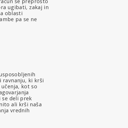
 račun se preprosto
ra ugibati, zakaj in
a oblasti
brambe pa se ne
usposobljenih
 ravnanju, ki krši
 učenja, kot so
nagovarjanja
 se deli prek
ito ali krši naša
anja vrednih