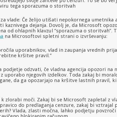
posredujejo svoje zahteve po cenzuri. To se bo ver
kviru tega sporazuma o storitvah
 za vlade: Če želijo utišati nepokornega umetnika al
i kaznivega dejanja. Dovolj je, da Microsoft opozor
a od ohlapnih klavzul “sporazuma o storitvah”. T
na
na Microsoftovi spletni strani o izvrševanju:
očila uporabnikov, vlad in zaupanja vrednih prijav
ebitne kršitve pravil.”
a podjetje odzvati, če vladna agencija opozori na 
 z uporabo njegovih izdelkov. Toda zakaj bi moral
rgane, da ga opozarjajo na kršitve lastnih pravil, k
k zlorabi moči. Zakaj bi se Microsoft zapletal z vla
 pravico do predlaganja cenzure, zakaj bi vztrajal 
ih? Vlada, zlasti močna, lahko podjetju povzroči 
ravičeno blokiranim računom.