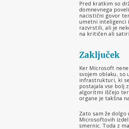
Pred kratkim so drž
domnevnega poveliče
nacistični govor te
umetni inteligenci
razvrstili, ali je n
na kritičen ali satir
Zaključek
Ker Microsoft nene
svojem oblaku, so u
infrastrukturi, ki 
postajala vse bolj 
algoritmi iščejo te
organe je takšna na
Zato sam že dolgo 
Microsoftovih izdel
smernic. Toda z ma