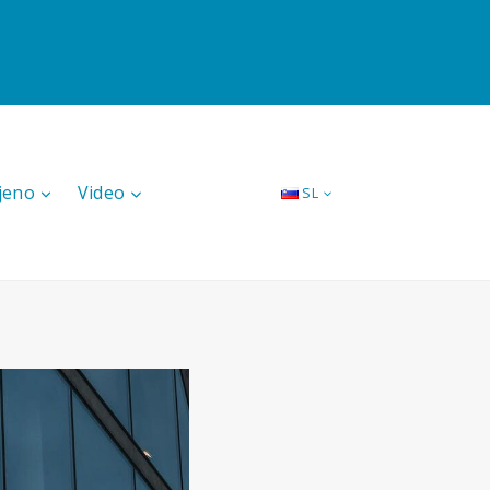
jeno
Video
SL