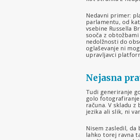
Nedavni primer: p
parlamentu, od kat
vsebine Russella Bra
sooča z obtožbami
nedolžnosti do obs
oglaševanje ni mog
upravljavci platfor
Nejasna pra
Tudi generiranje go
golo fotografiranje
računa. V skladu z 
jezika ali slik, ni va
Nisem zasledil, da b
lahko torej ravna t