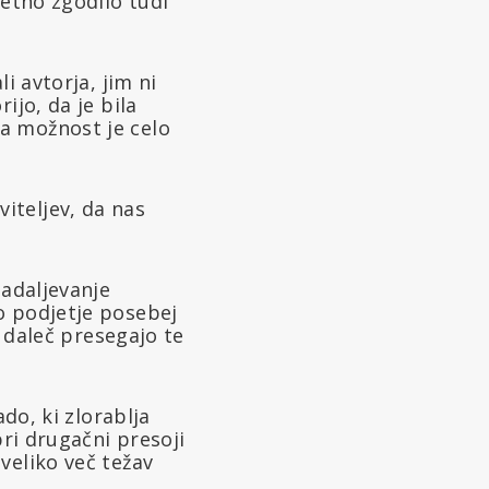
jetno zgodilo tudi
i avtorja, jim ni
ijo, da je bila
a možnost je celo
iteljev, da nas
nadaljevanje
o podjetje posebej
i daleč presegajo te
do, ki zlorablja
pri drugačni presoji
veliko več težav