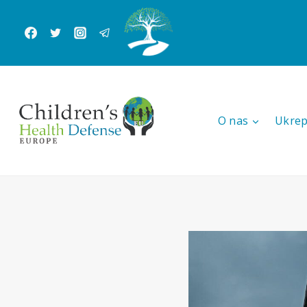
Skip
to
content
O nas
Ukrep