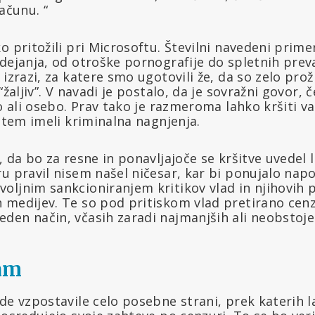
ačunu. “
o pritožili pri Microsoftu. Številni navedeni pri
dejanja, od otroške pornografije do spletnih prev
 izrazi, za katere smo ugotovili že, da so zelo prož
“žaljiv”. V navadi je postalo, da je sovražni govor,
do ali osebo. Prav tako je razmeroma lahko kršiti v
i tem imeli kriminalna nagnjenja.
, da bo za resne in ponavljajoče se kršitve uvedel
u pravil nisem našel ničesar, kar bi ponujalo nap
ljnim sankcioniranjem kritikov vlad in njihovih p
medijev. Te so pod pritiskom vlad pretirano cenzu
den način, včasih zaradi najmanjših ali neobstoje
dam
de vzpostavile celo posebne strani, prek katerih l