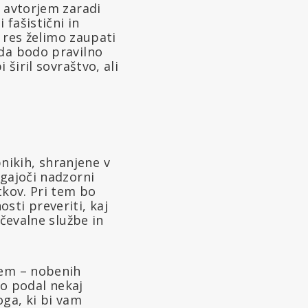
n avtorjem zaradi
fašistični in
i res želimo zaupati
 da bodo pravilno
širil sovraštvo, ali
ikih, shranjene v
egajoči nadzorni
tkov. Pri tem bo
sti preveriti, kaj
ščevalne službe in
vem – nobenih
ko podal nekaj
oga, ki bi vam