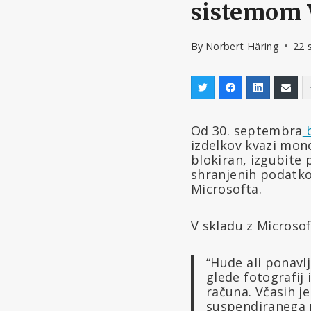
sistemom
By
Norbert Häring
22 
Od 30. septembra
b
izdelkov kvazi mon
blokiran, izgubite 
shranjenih podatkov
Microsofta.
V skladu z Microso
“Hude ali ponavlj
glede fotografij 
računa. Včasih j
suspendiranega pr