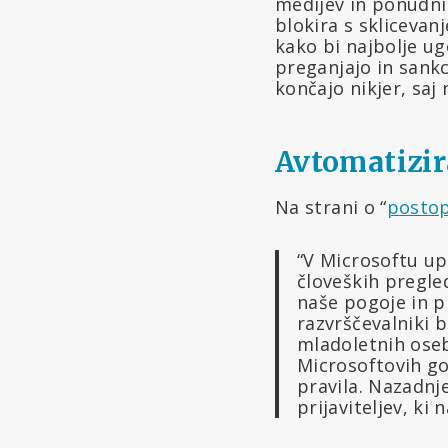
medijev in ponudnik
blokira s sklicevan
kako bi najbolje ug
preganjajo in sankc
končajo nikjer, saj 
Avtomatizi
Na strani o “
postop
“V Microsoftu u
človeških pregle
naše pogoje in p
razvrščevalniki b
mladoletnih oseb
Microsoftovih go
pravila. Nazadnj
prijaviteljev, ki