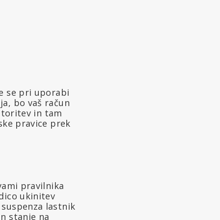
e se pri uporabi
ja, bo vaš račun
storitev in tam
ske pravice prek
tvami pravilnika
dico ukinitev
a suspenza lastnik
in stanje na