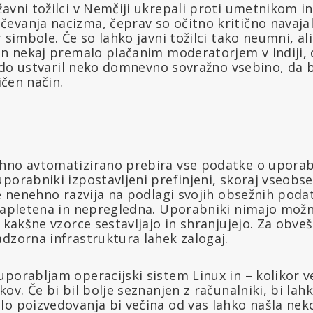
avni tožilci v Nemčiji ukrepali proti umetnikom i
vanja nacizma, čeprav so očitno kritično navajali 
r simbole. Če so lahko javni tožilci tako neumni, al
 in nekaj premalo plačanim moderatorjem v Indiji,
ekdo ustvaril neko domnevno sovražno vsebino, da bi 
ičen način.
hno avtomatizirano prebira vse podatke o uporabn
porabniki izpostavljeni prefinjeni, skoraj vseobs
se nenehno razvija na podlagi svojih obsežnih poda
zapletena in nepregledna. Uporabniki nimajo možno
r kakšne vzorce sestavljajo in shranjujejo. Za obve
dzorna infrastruktura lahek zalogaj.
uporabljam operacijski sistem Linux in – kolikor 
kov. Če bi bil bolje seznanjen z računalniki, bi lah
lo poizvedovanja bi večina od vas lahko našla nek