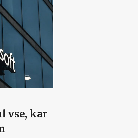
l vse, kar
m