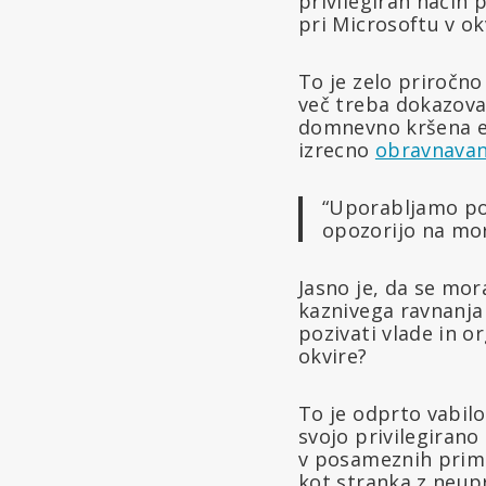
privilegiran način 
pri Microsoftu v o
To je zelo priročno
več treba dokazovat
domnevno kršena en
izrecno
obravnava
“Uporabljamo por
opozorijo na mor
Jasno je, da se mor
kaznivega ravnanja
pozivati vlade in o
okvire?
To je odprto vabilo 
svojo privilegirano
v posameznih primer
kot stranka z neup