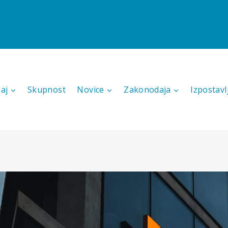
aj
Skupnost
Novice
Zakonodaja
Izpostavl