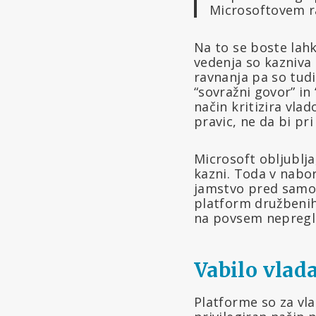
Microsoftovem r
Na to se boste lahk
vedenja so kazniva 
ravnanja pa so tudi
“sovražni govor” in 
način kritizira vla
pravic, ne da bi pr
Microsoft obljublja
kazni. Toda v nabor
jamstvo pred samovo
platform družbenih 
na povsem nepregle
Vabilo vla
Platforme so za vla