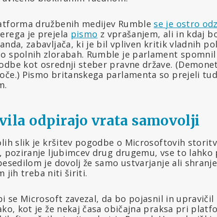
latforma družbenih medijev Rumble
se je ostro od
erega je prejela
pismo
z vprašanjem, ali in kdaj b
nda, zabavljača, ki je bil vpliven kritik vladnih po
 o spolnih zlorabah. Rumble je parlament spomni
odbe kot osrednji steber pravne države. (Demonet
oče.) Pismo britanskega parlamenta so prejeli tudi
m.
vila odpirajo vrata samovolji
lih slik je kršitev pogodbe o Microsoftovih storitv
, poziranje ljubimcev drug drugemu, vse to lahko 
besedilom je dovolj že samo ustvarjanje ali shranje
m jih treba niti širiti.
i se Microsoft zavezal, da bo pojasnil in upravičil 
ako, kot je že nekaj časa običajna praksa pri pla