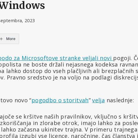
 Windows
septembra, 2023
More
odo za Microsoftove stranke veljali novi
pogoji. Č
opolista ne boste držali nejasnega kodeksa ravnan
pa lahko dostop do vseh plačljivih ali brezplačnih 
. Pravno sredstvo je na voljo na podlagi diskrecij
ftovo novo “
pogodbo o storitvah
”
velja
naslednje:
ajoče se kršitve naših pravilnikov, vključno s krši
izkoriščanja in zlorabe otrok, imajo lahko za posle
e lahko začasna ukinitev trajna. V primeru trajneg
ofila izgubi vse licence, naročnine, čas članstva 