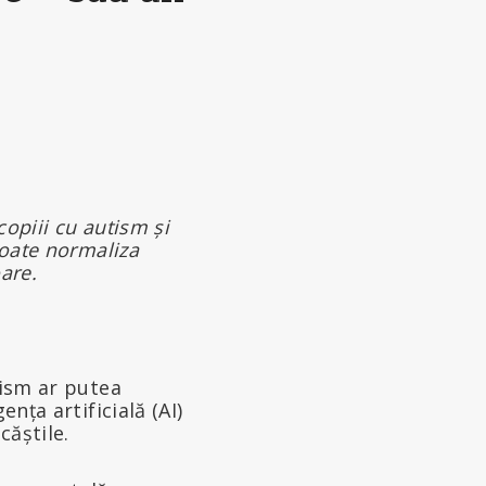
copiii cu autism și
poate normaliza
are.
.
tism ar putea
nța artificială (AI)
căștile.