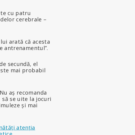
ate cu patru
ndelor cerebrale –
lui arată că acesta
ste antrenamentul”.
de secundă, el
este mai probabil
 „Nu aș recomanda
să se uite la jocuri
timuleze și mai
ătăți atenția
letice
.