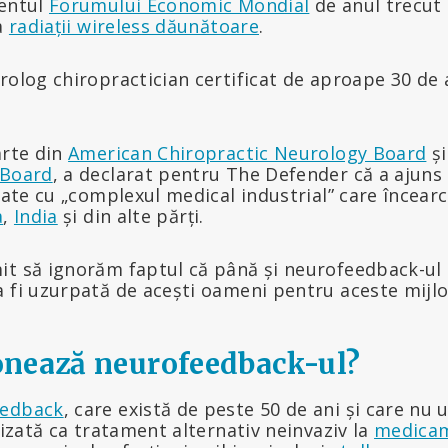
mentul
Forumului Economic Mondial
de anul trecut
la
radiații wireless dăunătoare
.
urolog chiropractician certificat de aproape 30 de 
arte din
American Chiropractic Neurology Board
și
 Board
, a declarat pentru The Defender că a ajuns 
niate cu „complexul medical industrial” care încear
a
,
India
și din alte părți.
t să ignorăm faptul că până și neurofeedback-ul –
 fi uzurpată de acești oameni pentru aceste mijloa
nează neurofeedback-ul?
eedback
, care există de peste 50 de ani și care nu 
ilizată ca tratament alternativ neinvaziv la
medica