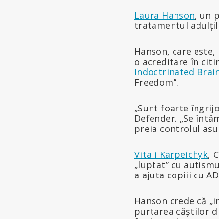
Laura Hanson
, un 
tratamentul adulțilo
Hanson, care este, 
o acreditare în cit
Indoctrinated Brai
Freedom”.
„Sunt foarte îngrij
Defender. „Se întâm
preia controlul as
Vitali Karpeichyk
, 
„luptat” cu autismu
a ajuta copiii cu A
Hanson crede că „in
purtarea căștilor d