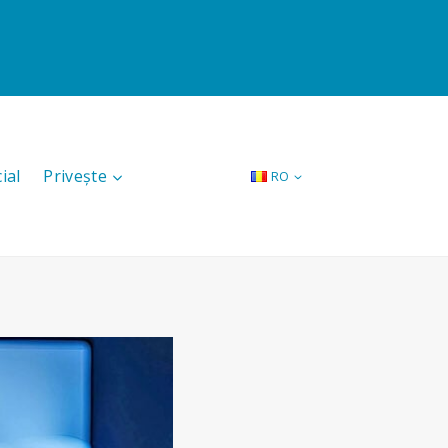
ial
Privește
RO