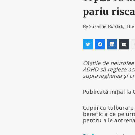
pariu risc
By
Suzanne Burdick, The
Căștile de neurofeed
ADHD să regleze act
supravegherea și cr
Publicată inițial l
Copiii cu tulburare
beneficia de pe urma
pentru a le antrena