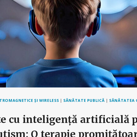
CTROMAGNETICE ȘI WIRELESS
|
SĂNĂTATE PUBLICĂ
|
SĂNĂTATEA 
e cu inteligență artificială
autism: O terapie promițătoa