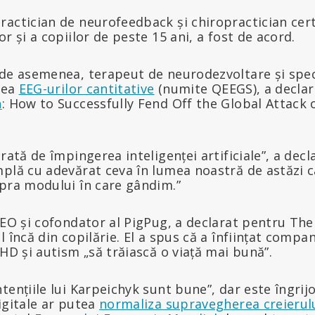
practician de neurofeedback și chiropractician certi
r și a copiilor de peste 15 ani, a fost de acord.
de asemenea, terapeut de neurodezvoltare și speci
irea
EEG-urilor cantitative
(numite QEEGS), a declara
n
: How to Successfully Fend Off the Global Attack
orată de împingerea inteligenței artificiale”, a dec
plă cu adevărat ceva în lumea noastră de astăzi c
upra modului în care gândim.”
CEO și cofondator al PigPug, a declarat pentru The
l încă din copilărie. El a spus că a înființat compa
DHD și autism „să trăiască o viață mai bună”.
tențiile lui Karpeichyk sunt bune”, dar este îngrij
igitale ar putea
normaliza supravegherea creierul