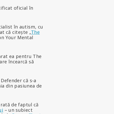
ficat oficial în
alist în autism, cu
t că citește „
The
 on Your Mental
larat ea pentru The
are încearcă să
 Defender că s-a
nia din pasiunea de
orată de faptul că
ui
– un subiect