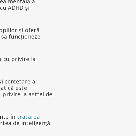
tea mentală a
 cu ADHD și
piilor și oferă
r să funcționeze
 cu privire la
și cercetare al
rat că este
privire la astfel de
ente în
tratarea
rtea de inteligență