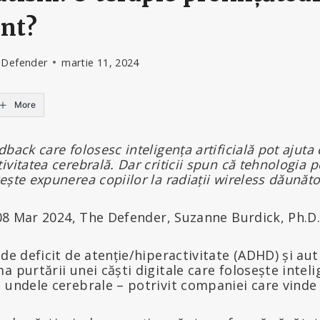
ant?
 Defender
martie 11, 2024
More
back care folosesc inteligența artificială pot ajuta 
ivitatea cerebrală. Dar criticii spun că tehnologia 
ește expunerea copiilor la radiații wireless dăunăto
a 08 Mar 2024, The Defender, Suzanne Burdick, Ph.D
 de deficit de atenție/hiperactivitate (ADHD) și au
 purtării unei căști digitale care folosește intelige
 undele cerebrale – potrivit companiei care vinde 