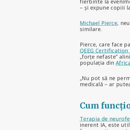
fierbinte la eveni
– și expune copiii 
Michael Pierce
, ne
similare.
Pierce, care face p
QEEG Certification
„forțe nefaste” ali
populația din
Afric
„Nu pot să ne permi
medicală – ar putea
Cum funcțio
Terapia de neurof
inerent IA, este ut