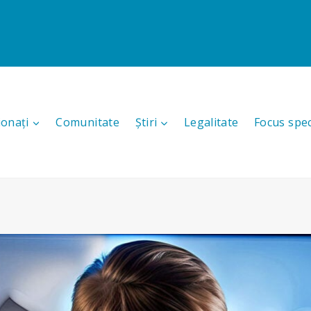
ionați
Comunitate
Știri
Legalitate
Focus spec