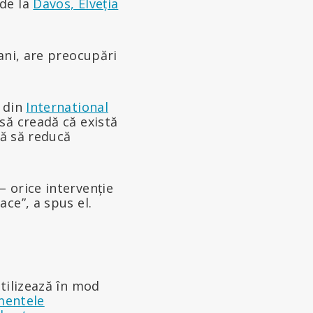
 de la
Davos, Elveția
ani, are preocupări
 din
International
să creadă că există
că să reducă
 orice intervenție
ce”, a spus el.
utilizează în mod
mentele