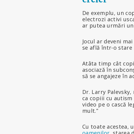
De exemplu, un copi
electrozi activi usc
ar putea urmări un 
Jocul ar deveni mai
se află într-o star
Atâta timp cât copi
asociază în subconș
să se angajeze în 
Dr. Larry Palevsky
ca copiii cu autism
video pe o cască le
mult.”
Cu toate acestea, 
oamenilor
, starea 