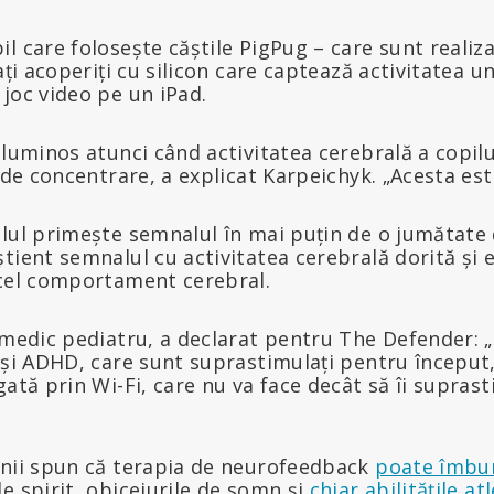
l care folosește căștile PigPug – care sunt realiz
ați acoperiți cu silicon care captează activitatea u
joc video pe un iPad.
 luminos atunci când activitatea cerebrală a copilu
e de concentrare, a explicat Karpeichyk. „Acesta e
lul primește semnalul în mai puțin de o jumătate 
tient semnalul cu activitatea cerebrală dorită și 
acel comportament cerebral.
, medic pediatru, a declarat pentru The Defender:
 și ADHD, care sunt suprastimulați pentru început, 
gată prin Wi-Fi, care nu va face decât să îi supras
unii spun că terapia de neurofeedback
poate îmbun
de spirit, obiceiurile de somn și
chiar abilitățile at