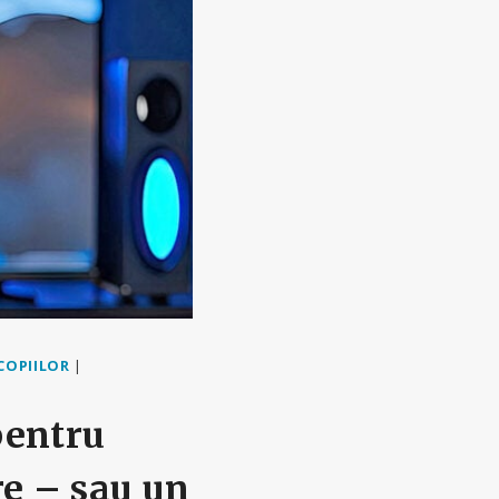
COPIILOR
|
 pentru
re – sau un