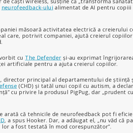
r de căști wireless, susține că „transformă sănăta
l
neurofeedback-ului
alimentat de AI pentru copiii
aniei măsoară activitatea electrică a creierului co
al care, potrivit companiei, ajută creierul copiilo
.
 vorbit cu
The Defender
și-au exprimat îngrijorarea
ței artificiale pentru a ajuta creierul copiilor.
.
, director principal al departamentului de știință 
Defense
(CHD) și tatăl unui copil cu autism, a decla
ță” cu privire la produsul PigPug, dar „prudent cu 
re arată că tehnicile de neurofeedback pot fi efici
HD
, a spus Hooker. Dar, a adăugat el, „nu văd că pa
ii lor a fost testată în mod corespunzător”.