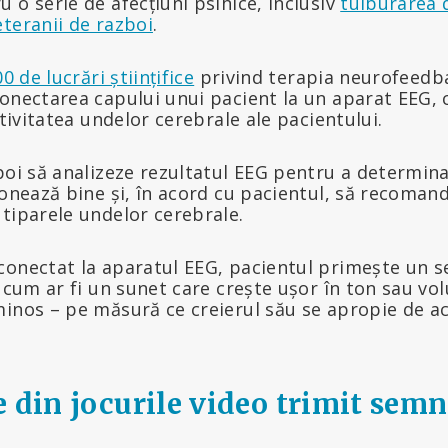
 o serie de afecțiuni psihice, inclusiv
tulburarea 
teranii de razboi
.
00 de lucrări științifice
privind terapia neurofeedb
onectarea capului unui pacient la un aparat EEG, 
ctivitatea undelor cerebrale ale pacientului.
poi să analizeze rezultatul EEG pentru a determina
ionează bine și, în acord cu pacientul, să recomand
tiparele undelor cerebrale.
conectat la aparatul EEG, pacientul primește un 
– cum ar fi un sunet care crește ușor în ton sau v
inos – pe măsură ce creierul său se apropie de ac
 din jocurile video trimit semn