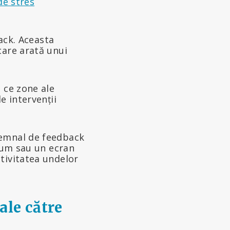
de stres
ack. Aceasta
care arată unui
 ce zone ale
e intervenții
semnal de feedback
olum sau un ecran
tivitatea undelor
ale către