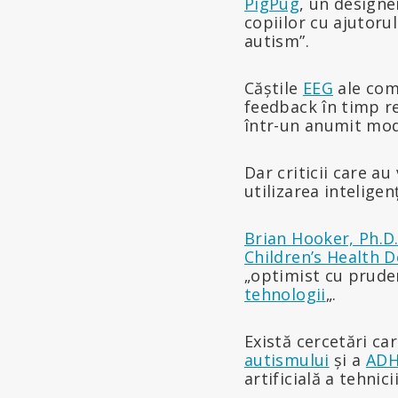
PigPug
, un designe
copiilor cu ajutoru
autism”.
Căștile
EEG
ale comp
feedback în timp re
într-un anumit mod
Dar criticii care au
utilizarea inteligen
Brian Hooker, Ph.D
Children’s Health 
„optimist cu pruden
tehnologii
„.
Există cercetări ca
autismului
și a
AD
artificială a tehnic