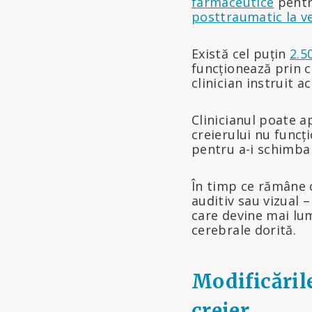
farmaceutice
pentru
posttraumatic la ve
Există cel puțin
2.5
funcționează prin c
clinician instruit a
Clinicianul poate a
creierului nu funcț
pentru a-i schimba 
În timp ce rămâne 
auditiv sau vizual 
care devine mai lum
cerebrale dorită.
Modificările
creier