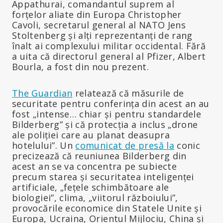
Appathurai, comandantul suprem al
forțelor aliate din Europa Christopher
Cavoli, secretarul general al NATO Jens
Stoltenberg și alți reprezentanți de rang
înalt ai complexului militar occidental. Fără
a uita că directorul general al Pfizer, Albert
Bourla, a fost din nou prezent.
The Guardian
relatează că măsurile de
securitate pentru conferința din acest an au
fost „intense… chiar și pentru standardele
Bilderberg” și că protecția a inclus „drone
ale poliției care au planat deasupra
hotelului”. Un
comunicat de presă la
conic
precizează că reuniunea Bilderberg din
acest an se va concentra pe subiecte
precum starea și securitatea inteligenței
artificiale, „fețele schimbătoare ale
biologiei”, clima, „viitorul războiului”,
provocările economice din Statele Unite și
Europa, Ucraina, Orientul Mijlociu, China și