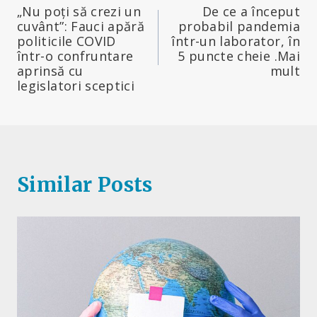
„Nu poți să crezi un
De ce a început
în
cuvânt”: Fauci apără
probabil pandemia
politicile COVID
într-un laborator, în
articole
într-o confruntare
5 puncte cheie .Mai
aprinsă cu
mult
legislatori sceptici
Similar Posts