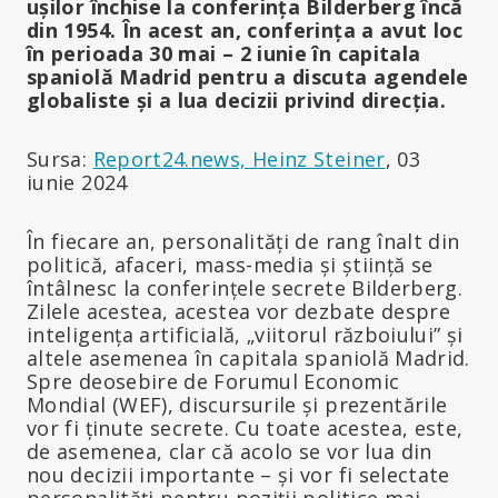
ușilor închise la conferința Bilderberg încă
din 1954. În acest an, conferința a avut loc
în perioada 30 mai – 2 iunie în capitala
spaniolă Madrid pentru a discuta agendele
globaliste și a lua decizii privind direcția.
Sursa:
Report24.news, Heinz Steiner
, 03
iunie 2024
În fiecare an, personalități de rang înalt din
politică, afaceri, mass-media și știință se
întâlnesc la conferințele secrete Bilderberg.
Zilele acestea, acestea vor dezbate despre
inteligența artificială, „viitorul războiului” și
altele asemenea în capitala spaniolă Madrid.
Spre deosebire de Forumul Economic
Mondial (WEF), discursurile și prezentările
vor fi ținute secrete. Cu toate acestea, este,
de asemenea, clar că acolo se vor lua din
nou decizii importante – și vor fi selectate
personalități pentru poziții politice mai