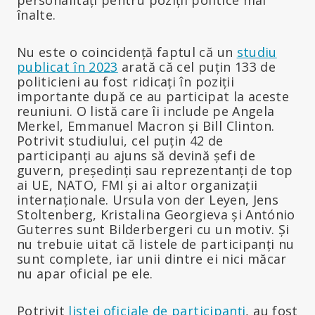
înalte.
Nu este o coincidență faptul că un
studiu
publicat în 2023
arată că cel puțin 133 de
politicieni au fost ridicați în poziții
importante după ce au participat la aceste
reuniuni. O listă care îi include pe Angela
Merkel, Emmanuel Macron și Bill Clinton.
Potrivit studiului, cel puțin 42 de
participanți au ajuns să devină șefi de
guvern, președinți sau reprezentanți de top
ai UE, NATO, FMI și ai altor organizații
internaționale. Ursula von der Leyen, Jens
Stoltenberg, Kristalina Georgieva și António
Guterres sunt Bilderbergeri cu un motiv. Și
nu trebuie uitat că listele de participanți nu
sunt complete, iar unii dintre ei nici măcar
nu apar oficial pe ele.
Potrivit
listei oficiale de participanți
, au fost