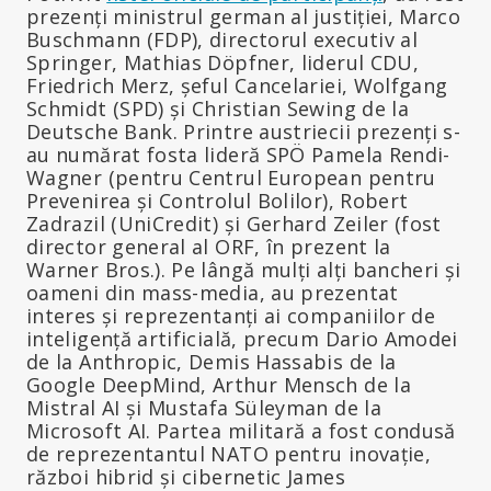
prezenți ministrul german al justiției, Marco
Buschmann (FDP), directorul executiv al
Springer, Mathias Döpfner, liderul CDU,
Friedrich Merz, șeful Cancelariei, Wolfgang
Schmidt (SPD) și Christian Sewing de la
Deutsche Bank. Printre austriecii prezenți s-
au numărat fosta lideră SPÖ Pamela Rendi-
Wagner (pentru Centrul European pentru
Prevenirea și Controlul Bolilor), Robert
Zadrazil (UniCredit) și Gerhard Zeiler (fost
director general al ORF, în prezent la
Warner Bros.). Pe lângă mulți alți bancheri și
oameni din mass-media, au prezentat
interes și reprezentanți ai companiilor de
inteligență artificială, precum Dario Amodei
de la Anthropic, Demis Hassabis de la
Google DeepMind, Arthur Mensch de la
Mistral AI și Mustafa Süleyman de la
Microsoft AI. Partea militară a fost condusă
de reprezentantul NATO pentru inovație,
război hibrid și cibernetic James