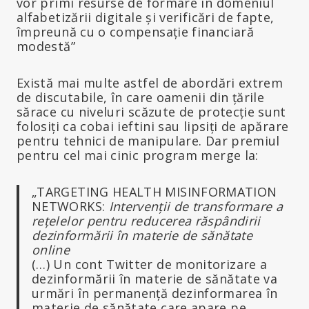
vor primi resurse de formare în domeniul
alfabetizării digitale și verificări de fapte,
împreună cu o compensație financiară
modestă”
Există mai multe astfel de abordări extrem
de discutabile, în care oamenii din țările
sărace cu niveluri scăzute de protecție sunt
folosiți ca cobai ieftini sau lipsiți de apărare
pentru tehnici de manipulare. Dar premiul
pentru cel mai cinic program merge la:
„TARGETING HEALTH MISINFORMATION
NETWORKS:
Intervenții de transformare a
rețelelor pentru reducerea răspândirii
dezinformării în materie de sănătate
online
(…) Un cont Twitter de monitorizare a
dezinformării în materie de sănătate va
urmări în permanență dezinformarea în
materie de sănătate care apare pe