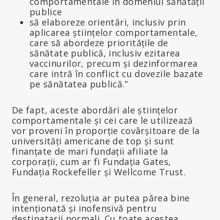
comportamentale în domeniul sănătății
publice
să elaboreze orientări, inclusiv prin
aplicarea științelor comportamentale,
care să abordeze prioritățile de
sănătate publică, inclusiv ezitarea
vaccinurilor, precum și dezinformarea
care intră în conflict cu dovezile bazate
pe sănătatea publică.”
De fapt, aceste abordări ale științelor
comportamentale și cei care le utilizează
vor proveni în proporție covârșitoare de la
universități americane de top și sunt
finanțate de mari fundații afiliate la
corporații, cum ar fi Fundația Gates,
Fundația Rockefeller și Wellcome Trust.
În general, rezoluția ar putea părea bine
intenționată și inofensivă pentru
destinatarii normali. Cu toate acestea,