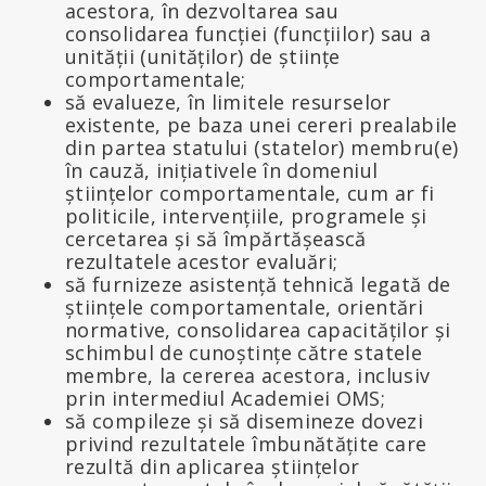
acestora, în dezvoltarea sau
consolidarea funcției (funcțiilor) sau a
unității (unităților) de științe
comportamentale;
să evalueze, în limitele resurselor
existente, pe baza unei cereri prealabile
din partea statului (statelor) membru(e)
în cauză, inițiativele în domeniul
științelor comportamentale, cum ar fi
politicile, intervențiile, programele și
cercetarea și să împărtășească
rezultatele acestor evaluări;
să furnizeze asistență tehnică legată de
științele comportamentale, orientări
normative, consolidarea capacităților și
schimbul de cunoștințe către statele
membre, la cererea acestora, inclusiv
prin intermediul Academiei OMS;
să compileze și să disemineze dovezi
privind rezultatele îmbunătățite care
rezultă din aplicarea științelor