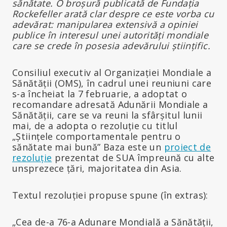
sănătate. O broșură publicată de Fundația
Rockefeller arată clar despre ce este vorba cu
adevărat: manipularea extensivă a opiniei
publice în interesul unei autorități mondiale
care se crede în posesia adevărului științific.
Consiliul executiv al Organizației Mondiale a
Sănătății (OMS), în cadrul unei reuniuni care
s-a încheiat la 7 februarie, a adoptat o
recomandare adresată Adunării Mondiale a
Sănătății, care se va reuni la sfârșitul lunii
mai, de a adopta o rezoluție cu titlul
„Științele comportamentale pentru o
sănătate mai bună” Baza este un
proiect de
rezoluție
prezentat de SUA împreună cu alte
unsprezece țări, majoritatea din Asia.
Textul rezoluției propuse spune (în extras):
„Cea de-a 76-a Adunare Mondială a Sănătății,