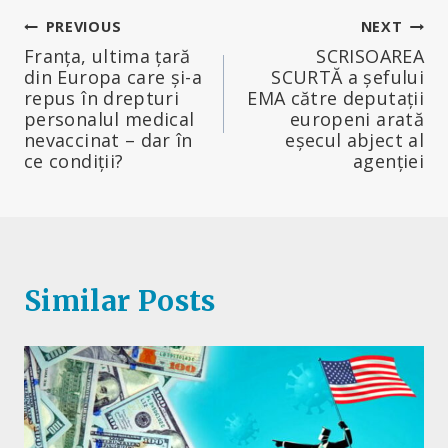
Navigare
PREVIOUS
NEXT
Franța, ultima țară
SCRISOAREA
în
din Europa care și-a
SCURTĂ a șefului
repus în drepturi
EMA către deputații
articole
personalul medical
europeni arată
nevaccinat – dar în
eșecul abject al
ce condiții?
agenției
Similar Posts