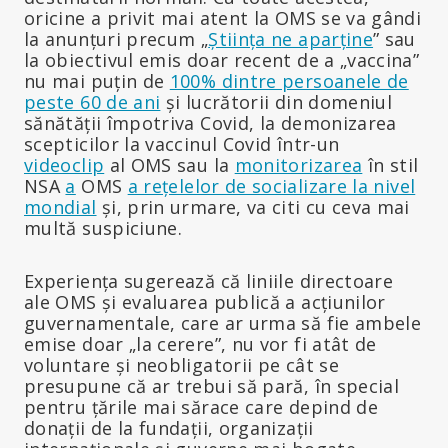
oricine a privit mai atent la OMS se va gândi
la anunțuri precum „
Știința ne aparține
” sau
la obiectivul emis doar recent de a „vaccina”
nu mai puțin de
100% dintre persoanele de
peste 60 de ani
și lucrătorii din domeniul
sănătății împotriva Covid, la demonizarea
scepticilor la vaccinul Covid într-un
videoclip
al OMS sau la
monitorizarea
în stil
NSA
a
OMS
a rețelelor de socializare la nivel
mondial
și, prin urmare, va citi cu ceva mai
multă suspiciune.
Experiența sugerează că liniile directoare
ale OMS și evaluarea publică a acțiunilor
guvernamentale, care ar urma să fie ambele
emise doar „la cerere”, nu vor fi atât de
voluntare și neobligatorii pe cât se
presupune că ar trebui să pară, în special
pentru țările mai sărace care depind de
donații de la fundații, organizații