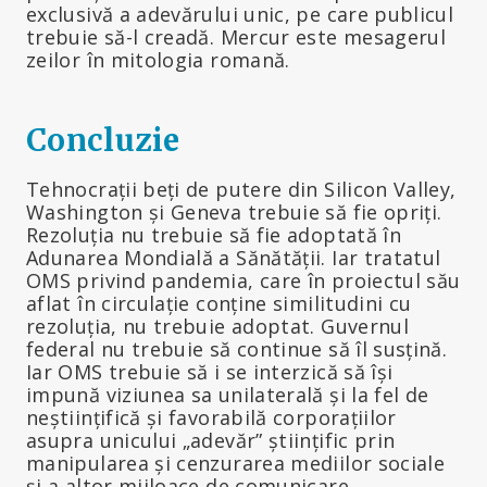
exclusivă a adevărului unic, pe care publicul
trebuie să-l creadă. Mercur este mesagerul
zeilor în mitologia romană.
Concluzie
Tehnocrații beți de putere din Silicon Valley,
Washington și Geneva trebuie să fie opriți.
Rezoluția nu trebuie să fie adoptată în
Adunarea Mondială a Sănătății. Iar tratatul
OMS privind pandemia, care în proiectul său
aflat în circulație conține similitudini cu
rezoluția, nu trebuie adoptat. Guvernul
federal nu trebuie să continue să îl susțină.
Iar OMS trebuie să i se interzică să își
impună viziunea sa unilaterală și la fel de
neștiințifică și favorabilă corporațiilor
asupra unicului „adevăr” științific prin
manipularea și cenzurarea mediilor sociale
și a altor mijloace de comunicare.