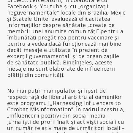
proiect, cercetătorii, în colaborare cu
Facebook și Youtube și cu „organizații
neguvernamentale” locale din Brazilia, Mexic
și Statele Unite, evaluează eficacitatea
informațiilor despre sănătate „create de
membrii unei anumite comunități” pentru a
îmbunătăți pregătirea pentru vaccinare și
pentru a vedea dacă funcționează mai bine
decât mesajele utilizate în prezent de
experții guvernamentali și de organizațiile
de sănătate publică. Bineînțeles, aceste
mesaje nu sunt elaborate de influencerii
plătiți din comunități.
Nu mai puțin manipulator și lipsit de
respect față de liberul arbitru al oamenilor
este programul „Harnessing Influencers to
Combat Misinformation”. În cadrul acestuia,
„influencerii pozitivi din social media –
jurnaliști de profil înalt și activiști sociali cu
un număr relativ mare de urmăritori locali –