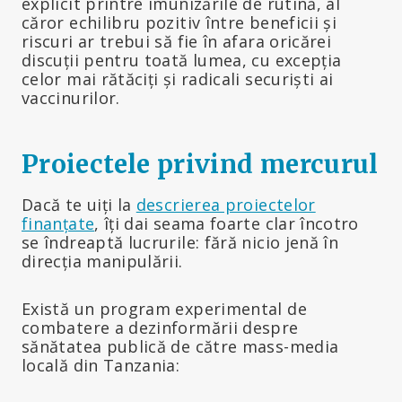
explicit printre imunizările de rutină, al
căror echilibru pozitiv între beneficii și
riscuri ar trebui să fie în afara oricărei
discuții pentru toată lumea, cu excepția
celor mai rătăciți și radicali securiști ai
vaccinurilor.
Proiectele privind mercurul
Dacă te uiți la
descrierea proiectelor
finanțate
, îți dai seama foarte clar încotro
se îndreaptă lucrurile: fără nicio jenă în
direcția manipulării.
Există un program experimental de
combatere a dezinformării despre
sănătatea publică de către mass-media
locală din Tanzania: