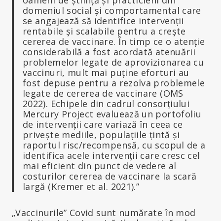
oameni de știință și practicieni din
domeniul social și comportamental care
se angajează să identifice intervenții
rentabile și scalabile pentru a crește
cererea de vaccinare. În timp ce o atenție
considerabilă a fost acordată atenuării
problemelor legate de aprovizionarea cu
vaccinuri, mult mai puține eforturi au
fost depuse pentru a rezolva problemele
legate de cererea de vaccinare (OMS
2022). Echipele din cadrul consorțiului
Mercury Project evaluează un portofoliu
de intervenții care variază în ceea ce
privește mediile, populațiile țintă și
raportul risc/recompensă, cu scopul de a
identifica acele intervenții care cresc cel
mai eficient din punct de vedere al
costurilor cererea de vaccinare la scară
largă (Kremer et al. 2021).”
„Vaccinurile” Covid sunt numărate în mod