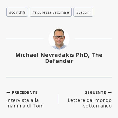
Tag
#
covid19
#
sicurezza vaccinale
#
vaccini
articolo:
Michael Nevradakis PhD, The
Defender
Navigazione
PRECEDENTE
SEGUENTE
Intervista alla
Lettere dal mondo
articoli
mamma di Tom
sotterraneo