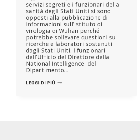
servizi segreti e i funzionari della
sanità degli Stati Uniti si sono
opposti alla pubblicazione di
informazioni sull’Istituto di
virologia di Wuhan perché
potrebbe sollevare questioni su
ricerche e laboratori sostenuti
dagli Stati Uniti. I funzionari
dell’Ufficio del Direttore della
National Intelligence, del
Dipartimento…
FUNZIONARI
LEGGI DI PIÙ
STATUNITENSI:
LE
CRITICHE
ALL’ISTITUTO
DI
VIROLOGIA
DI
WUHAN