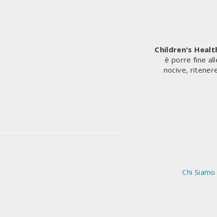
“HANNO
ESPOSTO
AZIONI
CHE
NOI
Children's Heal
STESSI
è porre fine al
STIAMO
nocive, ritener
FACENDO”
Chi Siamo