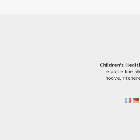
Children's Heal
è porre fine al
nocive, ritener